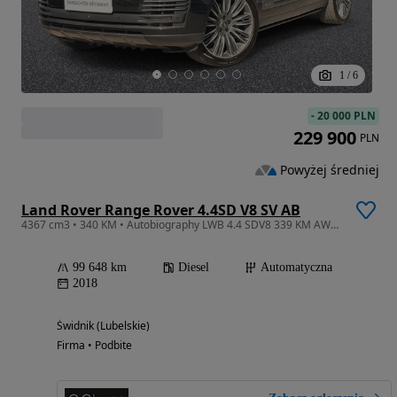
1
/
6
-
20 000 PLN
229 900
PLN
Powyżej średniej
Land Rover Range Rover 4.4SD V8 SV AB
4367 cm3 • 340 KM • Autobiography LWB 4.4 SDV8 339 KM AWD Executive Meridian TV HUD Hak
99 648 km
Diesel
Automatyczna
2018
Świdnik (Lubelskie)
Firma • Podbite