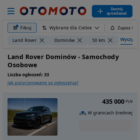
Zacznij
sprzedawać
Wybrane dla Ciebie
Filtruj
Zapisz filt
Wyczyść fi
Land Rover
Dominów
50 km
Land Rover Dominów - Samochody
Osobowe
Liczba ogłoszeń:
33
Jak pozycjonowane są ogłoszenia?
435 000
PLN
W granicach średniej