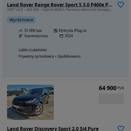
Land Rover Range Rover Sport S 3.0 P460e PHEV Dynamic HSE
2997 cm3 • 460 KM • Hybrid 460km Pierwszy właściciel bezwypadkowy full opcja fv VAT
Wyróżnione
35 000 km
Hybryda Plug-in
Automatyczna
2024
Lublin (Lubelskie)
Prywatny sprzedawca • Opublikowano
64 900
PLN
Land Rover Discovery Sport 2.0 Si4 Pure