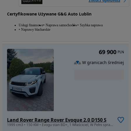
Zobacz ogłoszenia
Certyfikowane Używane G&G Auto Lublin
Usługi finansowe
Naprawa samochodów
Szybka naprawa
Naprawy blacharskie
69 900
PLN
W granicach średniej
Land Rover Range Rover Evoque 2.0 D150 S
1999 cm3 • 150 KM • Evogu stan BD+, 1 Właściciel, W Pełni sprawne, bez wkładu, polecam