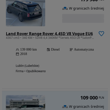
W granicach średniej
Land Rover Range Rover 4.4SD V8 Vogue EU6
4367 cm3 • 340 KM • SDV8 4,4 340KM *Serwis ASO LR *SalonPL*FVAT23%+SuperLEASING
139 000 km
Diesel
Automatyczna
2018
Lublin (Lubelskie)
Firma • Opublikowano
109 000
PLN
W granicach średniej