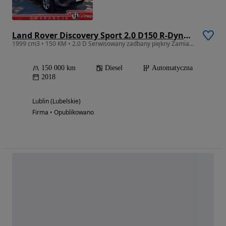
Land Rover Discovery Sport 2.0 D150 R-Dynamic S
1999 cm3 • 150 KM • 2.0 D Serwisowany zadbany piękny Zamiana
150 000 km
Diesel
Automatyczna
2018
Lublin (Lubelskie)
Firma • Opublikowano