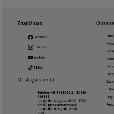
Znajdź nas
Otomo
Pom
Facebook
Konta
Instagram
Rekl
YouTube
Biur
Polit
TikTok
Polit
Obsługa klienta
Zasad
Ustaw
Telefon: +48 61 880 32 21, 48 539
146 861
Regul
(od pn. do pt. w godz. 08:00 - 17:00)
Regul
Email: pomoc@otomoto.pl
(od pn. do nd. w godz. 08:00 -
20:00)