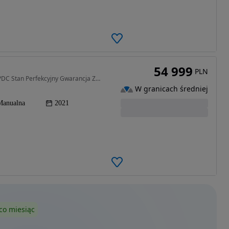
54 999
PLN
1499 cm3 • 110 KM • Full Led Oryginał Navi Radar PDC Stan Perfekcyjny Gwarancja Zamiana
W granicach średniej
Manualna
2021
co miesiąc