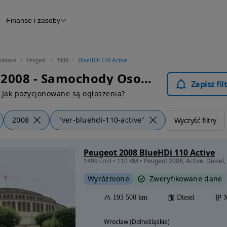
Finanse i zasoby
chody
Finansowanie
Leasing
dy
Narzędzie do wyceny samochodu
tryczne
Raport z inspekcji
obowe
Peugeot
2008
BlueHDi 110 Active
m
Raport historii pojazdu
Peugeot 2008 - Samochody Osobowe
Otomoto News
Zapisz fi
wane
Jak pozycjonowane są ogłoszenia?
2008
"ver-bluehdi-110-active"
Wyczyść filtry
Peugeot 2008 BlueHDi 110 Active
1499 cm3 • 110 KM • Peugeot 2008, Active, Diesel,
Wyróżnione
Zweryfikowane dane
193 500 km
Diesel
Wrocław (Dolnośląskie)