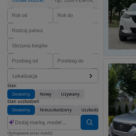
Ustaw budżet
np. 1200 PLN/mc
Lokalizacja
Stan
Dowolny
Nowy
Używany
Stan uszkodzeń
Dowolny
Nieuszkodzony
Uszkodzony
Obsługiwane przez AutoIQ