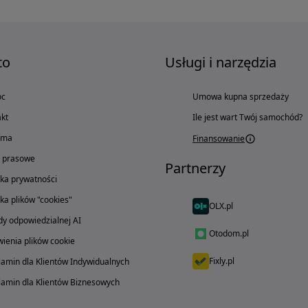
to
Usługi i narzędzia
oc
Umowa kupna sprzedaży
kt
Ile jest wart Twój samochód?
ama
Finansowanie
o prasowe
Partnerzy
yka prywatności
yka plików "cookies"
OLX.pl
y odpowiedzialnej AI
Otodom.pl
ienia plików cookie
Fixly.pl
amin dla Klientów Indywidualnych
amin dla Klientów Biznesowych