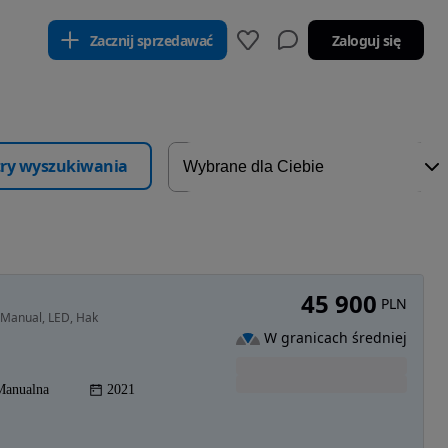
Zacznij sprzedawać
Zaloguj się
ltry wyszukiwania
45 900
PLN
 Manual, LED, Hak
W granicach średniej
Manualna
2021