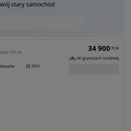
Twój stary samochód
34 900
PLN
inny, SCT ok.
W granicach średniej
Manualna
2019