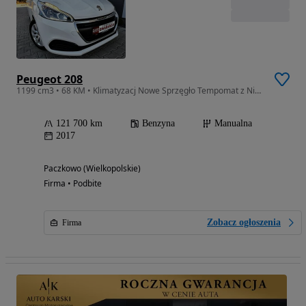
Peugeot 208
1199 cm3 • 68 KM • Klimatyzacj Nowe Sprzęgło Tempomat z Niemiec Polecam!!!
121 700 km
Benzyna
Manualna
2017
Paczkowo (Wielkopolskie)
Firma • Podbite
Zobacz ogłoszenia
Firma