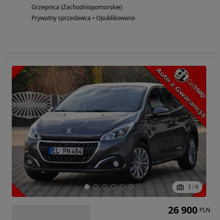
Grzepnica (Zachodniopomorskie)
Prywatny sprzedawca • Opublikowano
1
/
6
26 900
PLN