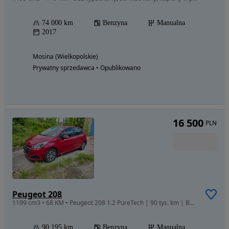
74 000 km
Benzyna
Manualna
2017
Mosina (Wielkopolskie)
Prywatny sprzedawca • Opublikowano
16 500
PLN
Peugeot 208
1199 cm3 • 68 KM • Peugeot 208 1.2 PureTech | 90 tys. km | Bardzo dobry stan | z Niemiec
90 195 km
Benzyna
Manualna