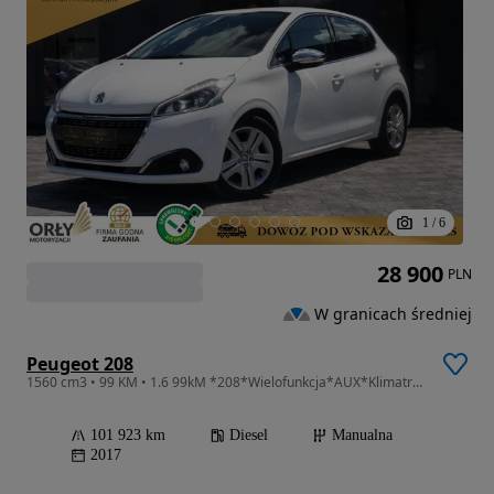
1
/
6
28 900
PLN
W granicach średniej
Peugeot 208
1560 cm3 • 99 KM • 1.6 99kM *208*Wielofunkcja*AUX*Klimatronic*Bluetooth*USB*ABS*
101 923 km
Diesel
Manualna
2017