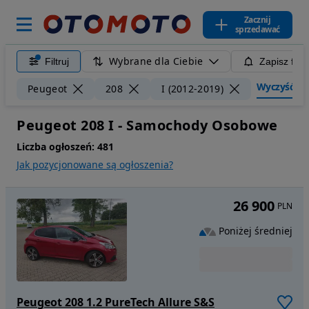
Zacznij
sprzedawać
Wybrane dla Ciebie
Filtruj
Zapisz filt
Wyczyść filt
Peugeot
208
I (2012-2019)
Peugeot 208 I - Samochody Osobowe
Liczba ogłoszeń:
481
Jak pozycjonowane są ogłoszenia?
26 900
PLN
Poniżej średniej
Peugeot 208 1.2 PureTech Allure S&S