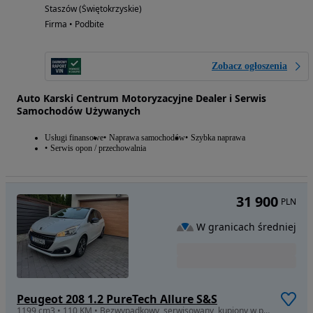
Staszów (Świętokrzyskie)
Firma • Podbite
Zobacz ogłoszenia
Auto Karski Centrum Motoryzacyjne Dealer i Serwis
Samochodów Używanych
Usługi finansowe
Naprawa samochodów
Szybka naprawa
Serwis opon / przechowalnia
31 900
PLN
W granicach średniej
Peugeot 208 1.2 PureTech Allure S&S
1199 cm3 • 110 KM • Bezwypadkowy, serwisowany, kupiony w polskim salonie w Zielonej Górze