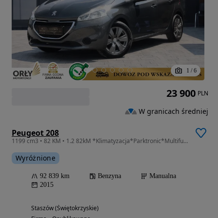
1
/
6
23 900
PLN
W granicach średniej
Peugeot 208
1199 cm3 • 82 KM • 1.2 82kM *Klimatyzacja*Parktronic*Multifunkcja*Tempomat*ABS*ESP
Wyróżnione
92 839 km
Benzyna
Manualna
2015
Staszów (Świętokrzyskie)