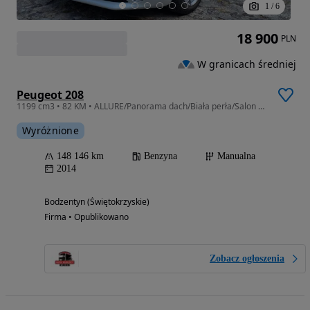
1
/
6
18 900
PLN
W granicach średniej
Peugeot 208
1199 cm3 • 82 KM • ALLURE/Panorama dach/Biała perła/Salon PL/Gwarancja
Wyróżnione
148 146 km
Benzyna
Manualna
2014
Bodzentyn (Świętokrzyskie)
Firma • Opublikowano
Zobacz ogłoszenia