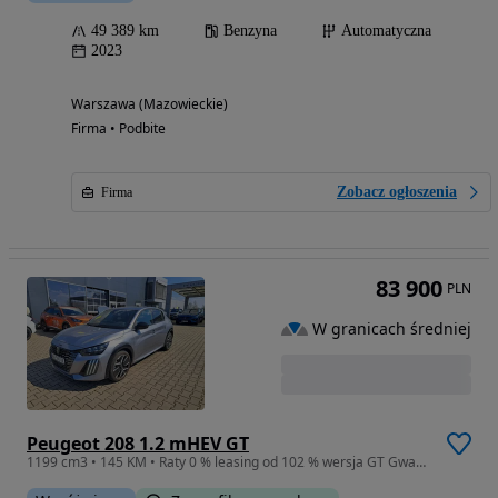
49 389 km
Benzyna
Automatyczna
2023
Warszawa (Mazowieckie)
Firma • Podbite
Zobacz ogłoszenia
Firma
83 900
PLN
W granicach średniej
Peugeot 208 1.2 mHEV GT
1199 cm3 • 145 KM • Raty 0 % leasing od 102 % wersja GT Gwarancja F-ra VAT 23 % FULL LED