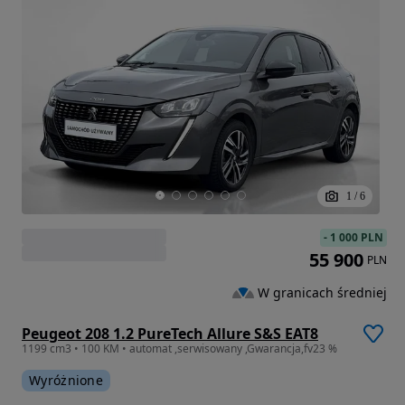
1
/
6
-
1 000 PLN
55 900
PLN
W granicach średniej
Peugeot 208 1.2 PureTech Allure S&S EAT8
1199 cm3 • 100 KM • automat ,serwisowany ,Gwarancja,fv23 %
Wyróżnione