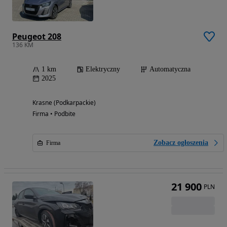
Peugeot 208
136 KM
1 km
Elektryczny
Automatyczna
2025
Krasne (Podkarpackie)
Firma • Podbite
Zobacz ogłoszenia
Firma
21 900
PLN