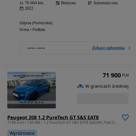
76 604 km
Benzyna
Automatyczna
2022
Gdynia (Pomorskie)
Firma • Podbite
Zobacz ogłoszenia
71 900
PLN
W granicach średniej
Peugeot 208 1.2 PureTech GT S&S EAT8
1199 cm3 • 130 KM • 1.2 PureTech GT S&S EAT8 SalonPL FVat Od Ręki Zadbany ASO Gwarancja
Wyróżnione