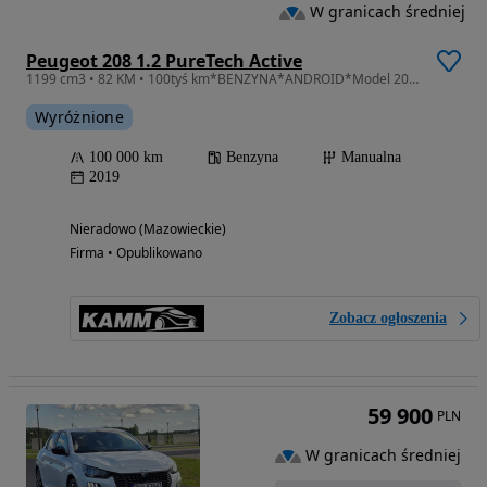
W granicach średniej
Peugeot 208 1.2 PureTech Active
1199 cm3 • 82 KM • 100tyś km*BENZYNA*ANDROID*Model 2020*Kamera*2xkoła*Gwarancja*ZAMIANA
Wyróżnione
100 000 km
Benzyna
Manualna
2019
Nieradowo (Mazowieckie)
Firma • Opublikowano
Zobacz ogłoszenia
59 900
PLN
W granicach średniej