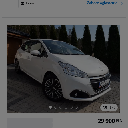
Zobacz ogłoszenia
Firma
1
/
6
29 900
PLN