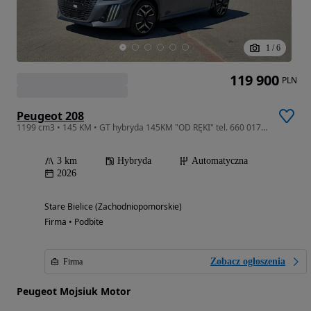
1
/
6
119 900
PLN
Peugeot 208
1199 cm3 • 145 KM • GT hybryda 145KM "OD RĘKI" tel. 660 017 628 Marcin Szewczyk
3 km
Hybryda
Automatyczna
2026
Stare Bielice (Zachodniopomorskie)
Firma • Podbite
Zobacz ogłoszenia
Firma
Peugeot Mojsiuk Motor