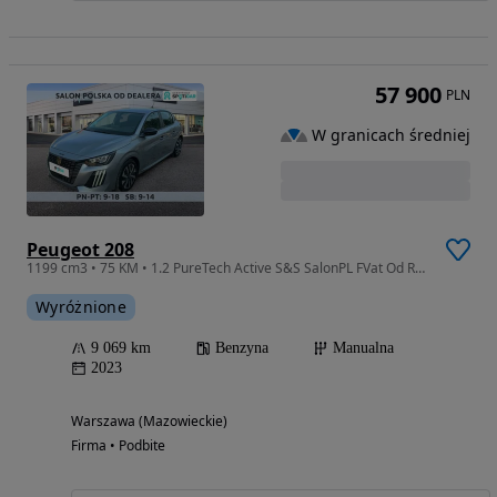
57 900
PLN
W granicach średniej
Peugeot 208
1199 cm3 • 75 KM • 1.2 PureTech Active S&S SalonPL FVat Od Ręki Serwis ASO
Wyróżnione
9 069 km
Benzyna
Manualna
2023
Warszawa (Mazowieckie)
Firma • Podbite