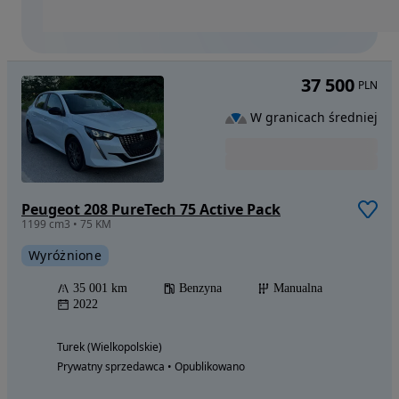
37 500
PLN
W granicach średniej
Peugeot 208 PureTech 75 Active Pack
1199 cm3 • 75 KM
Wyróżnione
35 001 km
Benzyna
Manualna
2022
Turek (Wielkopolskie)
Prywatny sprzedawca • Opublikowano