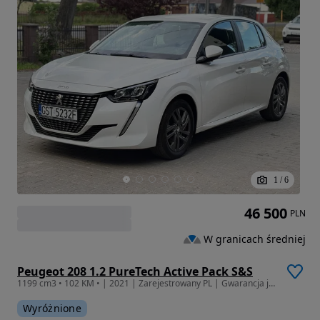
1
/
6
46 500
PLN
W granicach średniej
Peugeot 208 1.2 PureTech Active Pack S&S
1199 cm3 • 102 KM • | 2021 | Zarejestrowany PL | Gwarancja jakości DEALERA- netto 38.600
Wyróżnione