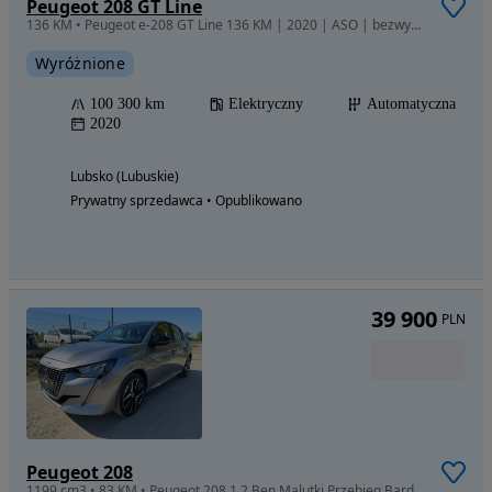
Peugeot 208 GT Line
136 KM • Peugeot e-208 GT Line 136 KM | 2020 | ASO | bezwypadkowy | 2 komplety
Wyróżnione
100 300 km
Elektryczny
Automatyczna
2020
Lubsko (Lubuskie)
Prywatny sprzedawca • Opublikowano
39 900
PLN
Peugeot 208
1199 cm3 • 83 KM • Peugeot 208 1.2 Ben Malutki Przebieg Bardzo Fajny Auto