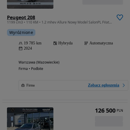
Peugeot 208
1199 cm3 • 110 KM • 1.2 mhev Allure Nowy Model SalonPL FVat Zadbany Od Ręki
Wyróżnione
19 785 km
Hybryda
Automatyczna
2024
Warszawa (Mazowieckie)
Firma • Podbite
Zobacz ogłoszenia
Firma
126 500
PLN