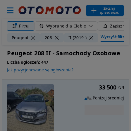
Zacznij
sprzedawać
Wybrane dla Ciebie
Filtruj
Zapisz filt
Wyczyść filtry
Peugeot
208
II (2019-)
Peugeot 208 II - Samochody Osobowe
Liczba ogłoszeń:
447
Jak pozycjonowane są ogłoszenia?
33 500
PLN
Poniżej średniej