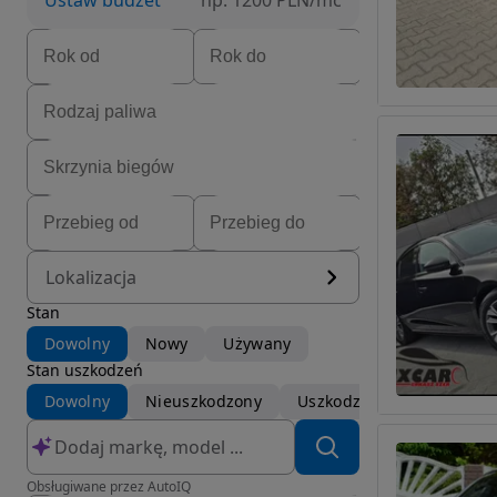
Ustaw budżet
np. 1200 PLN/mc
Lokalizacja
Stan
Dowolny
Nowy
Używany
Stan uszkodzeń
Dowolny
Nieuszkodzony
Uszkodzony
Obsługiwane przez AutoIQ