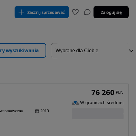
Zacznij sprzedawać
Zaloguj się
ltry wyszukiwania
76 260
PLN
W granicach średniej
Automatyczna
2019