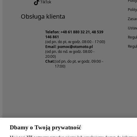
Polit
TikTok
Polit
Obsługa klienta
Zasad
Ustaw
Telefon: +48 61 880 32 21, 48 539
146 861
Regul
(od pn. do pt. w godz. 08:00 - 17:00)
Regul
Email: pomoc@otomoto.pl
(od pn. do nd. w godz. 08:00 -
20:00)
Chat:
(od pn. do pt. w godz. 09:00 -
17:00)
Dbamy o Twoją prywatność