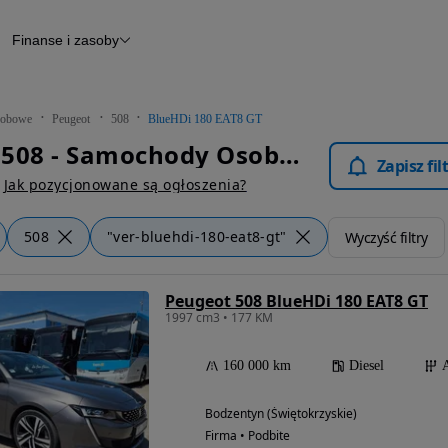
Finanse i zasoby
chody
Finansowanie
Leasing
dy
Narzędzie do wyceny samochodu
tryczne
Raport z inspekcji
obowe
Peugeot
508
BlueHDi 180 EAT8 GT
m
Raport historii pojazdu
Peugeot 508 - Samochody Osobowe
Otomoto News
Zapisz fi
wane
Jak pozycjonowane są ogłoszenia?
508
"ver-bluehdi-180-eat8-gt"
Wyczyść filtry
Peugeot 508 BlueHDi 180 EAT8 GT
1997 cm3 • 177 KM
160 000 km
Diesel
Bodzentyn (Świętokrzyskie)
Firma • Podbite