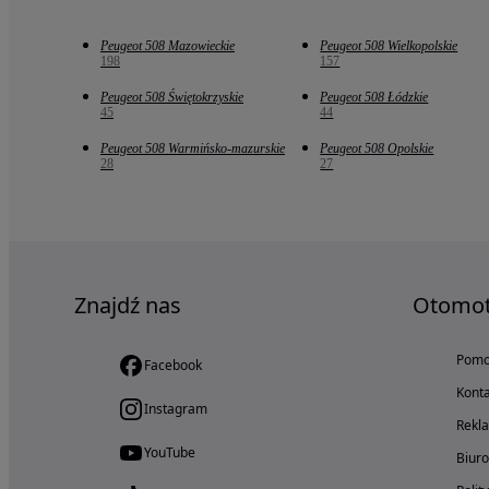
Peugeot 508 Mazowieckie
Peugeot 508 Wielkopolskie
198
157
Peugeot 508 Świętokrzyskie
Peugeot 508 Łódzkie
45
44
Peugeot 508 Warmińsko-mazurskie
Peugeot 508 Opolskie
28
27
Znajdź nas
Otomo
Pom
Facebook
Konta
Instagram
Rekl
YouTube
Biur