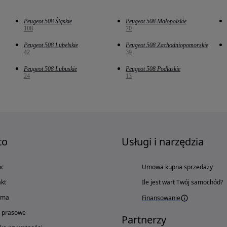
Peugeot 508 Śląskie
Peugeot 508 Małopolskie
108
70
Peugeot 508 Lubelskie
Peugeot 508 Zachodniopomorskie
42
39
Peugeot 508 Lubuskie
Peugeot 508 Podlaskie
24
13
to
Usługi i narzędzia
oc
Umowa kupna sprzedaży
kt
Ile jest wart Twój samochód?
ama
Finansowanie
o prasowe
Partnerzy