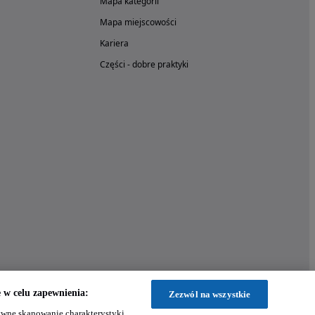
Mapa kategorii
Mapa miejscowości
Kariera
Części - dobre praktyki
w celu zapewnienia:
Zezwól na wszystkie
wne skanowanie charakterystyki