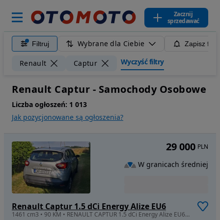
Zacznij
sprzedawać
Wybrane dla Ciebie
Filtruj
Zapisz filt
Wyczyść filtry
Renault
Captur
Renault Captur - Samochody Osobowe
Liczba ogłoszeń:
1 013
Jak pozycjonowane są ogłoszenia?
29 000
PLN
W granicach średniej
Renault Captur 1.5 dCi Energy Alize EU6
1461 cm3 • 90 KM • RENAULT CAPTUR 1.5 dCi Energy Alize EU6/2016 kupiony w salonie