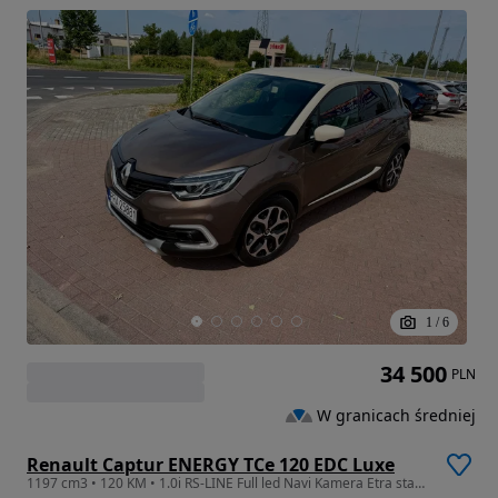
1
/
6
34 500
PLN
W granicach średniej
Renault Captur ENERGY TCe 120 EDC Luxe
1197 cm3 • 120 KM • 1.0i RS-LINE Full led Navi Kamera Etra stan !!