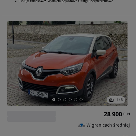
Usługi finansowe
Wynajem pojazdów
Usługi ubezpieczeniowe
1
/
6
28 900
PLN
W granicach średniej