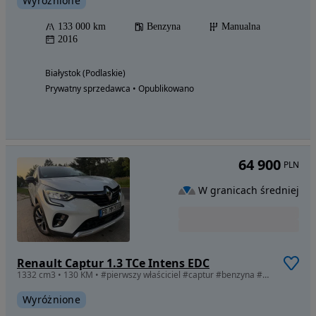
Wyróżnione
133 000 km
Benzyna
Manualna
2016
Białystok (Podlaskie)
Prywatny sprzedawca • Opublikowano
64 900
PLN
W granicach średniej
Renault Captur 1.3 TCe Intens EDC
1332 cm3 • 130 KM • #pierwszy właściciel #captur #benzyna #nowy model #bose #full led
Wyróżnione