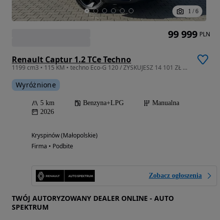
1
/
6
99 999
PLN
Renault Captur 1.2 TCe Techno
1199 cm3 • 115 KM • techno Eco-G 120 / ZYSKUJESZ 14 101 ZŁ Z FINANSOWANIEM!
Wyróżnione
5 km
Benzyna+LPG
Manualna
2026
Kryspinów (Małopolskie)
Firma • Podbite
Zobacz ogłoszenia
TWÓJ AUTORYZOWANY DEALER ONLINE - AUTO
SPEKTRUM