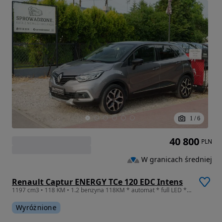
1
/
6
40 800
PLN
W granicach średniej
Renault Captur ENERGY TCe 120 EDC Intens
1197 cm3 • 118 KM • 1.2 benzyna 118KM * automat * full LED * navi * keyless * PDC * hak
Wyróżnione