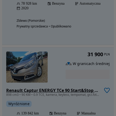
78 928 km
Benzyna
Automatyczna
2020
Zblewo (Pomorskie)
Prywatny sprzedawca • Opublikowano
31 900
PLN
W granicach średniej
Renault Captur ENERGY TCe 90 Start&Stop Luxe
898 cm3 • 90 KM • 0.9 TCE, kamera, keyless, tempomat, grz.fotele R-link,czytanie znaków
Wyróżnione
139 842 km
Benzyna
Manualna