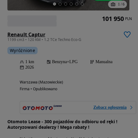
1
/
6
101 950
PLN
Renault Captur
1199 cm3 • 120 KM • 1.2 TCe Techno Eco-G
Wyróżnione
1 km
Benzyna+LPG
Manualna
2026
Warszawa (Mazowieckie)
Firma • Opublikowano
Zobacz ogłoszenia
Otomoto Lease - 300 pojazdów do odbioru od ręki !
Autoryzowani dealerzy ! Mega rabaty !