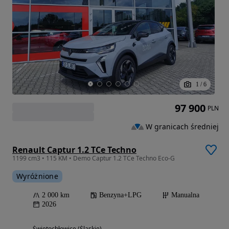
1
/
6
97 900
PLN
W granicach średniej
Renault Captur 1.2 TCe Techno
1199 cm3 • 115 KM • Demo Captur 1.2 TCe Techno Eco-G
Wyróżnione
2 000 km
Benzyna+LPG
Manualna
2026
Świętochłowice (Śląskie)