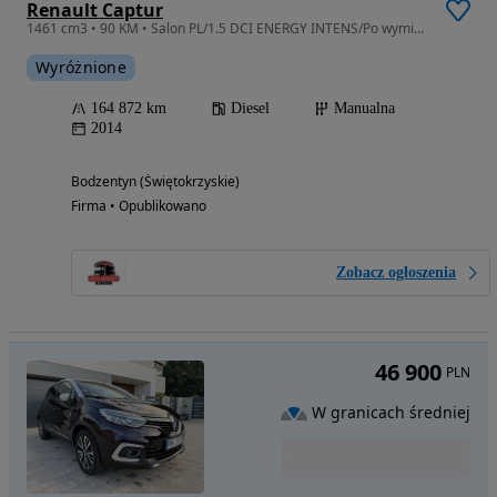
Renault Captur
1461 cm3 • 90 KM • Salon PL/1.5 DCI ENERGY INTENS/Po wymianie rozrządu/Ekonomiczny
Wyróżnione
164 872 km
Diesel
Manualna
2014
Bodzentyn (Świętokrzyskie)
Firma • Opublikowano
Zobacz ogłoszenia
46 900
PLN
W granicach średniej