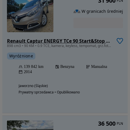
31 900
PLN
W granicach średniej
Renault Captur ENERGY TCe 90 Start&Stop Luxe
898 cm3 • 90 KM • 0.9 TCE, kamera, keyless, tempomat, grz.fotele R-link,czytanie znaków
Wyróżnione
139 842 km
Benzyna
Manualna
2014
Jaworzno (Śląskie)
Prywatny sprzedawca • Opublikowano
36 500
PLN