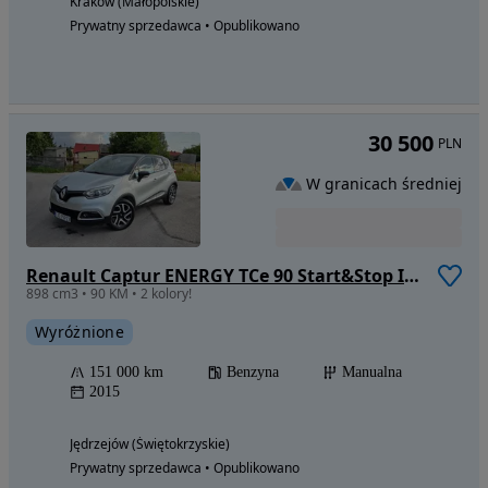
Kraków (Małopolskie)
Prywatny sprzedawca • Opublikowano
30 500
PLN
W granicach średniej
Renault Captur ENERGY TCe 90 Start&Stop Intens
898 cm3 • 90 KM • 2 kolory!
Wyróżnione
151 000 km
Benzyna
Manualna
2015
Jędrzejów (Świętokrzyskie)
Prywatny sprzedawca • Opublikowano