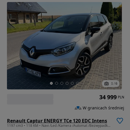
1
/
6
34 999
PLN
W granicach średniej
Renault Captur ENERGY TCe 120 EDC Intens
1197 cm3 • 118 KM • Navi /Led /Kamera /Automat /Bezwypadkowy