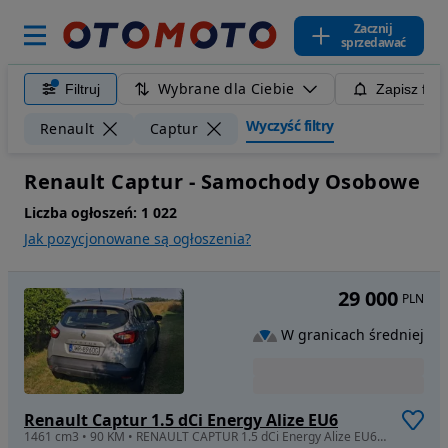
Zacznij
sprzedawać
Wybrane dla Ciebie
Filtruj
Zapisz filt
Wyczyść filtry
Renault
Captur
Renault Captur - Samochody Osobowe
Liczba ogłoszeń:
1 022
Jak pozycjonowane są ogłoszenia?
29 000
PLN
W granicach średniej
Renault Captur 1.5 dCi Energy Alize EU6
1461 cm3 • 90 KM • RENAULT CAPTUR 1.5 dCi Energy Alize EU6/2016 kupiony w salonie