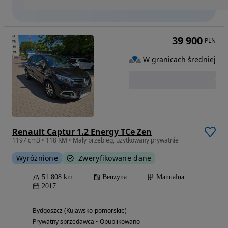
39 900
PLN
W granicach średniej
Renault Captur 1.2 Energy TCe Zen
1197 cm3 • 118 KM • Mały przebieg, użytkowany prywatnie
Wyróżnione
Zweryfikowane dane
51 808 km
Benzyna
Manualna
2017
Bydgoszcz (Kujawsko-pomorskie)
Prywatny sprzedawca • Opublikowano