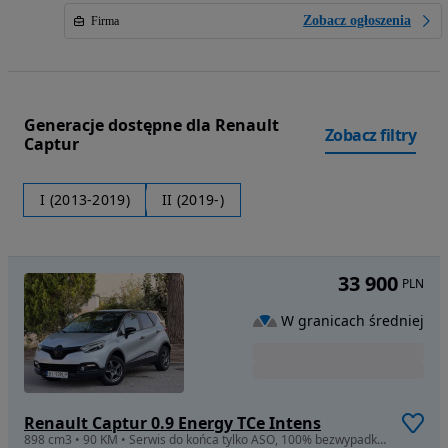
Zobacz ogłoszenia
Firma
Generacje dostępne dla Renault
Zobacz filtry
Captur
I (2013-2019)
II (2019-)
33 900
PLN
W granicach średniej
Renault Captur 0.9 Energy TCe Intens
898 cm3 • 90 KM • Serwis do końca tylko ASO, 100% bezwypadkowy, od 1 wł , opłaty na rok