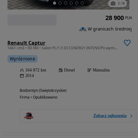
1
/
6
28 900
PLN
W granicach średniej
Renault Captur
1461 cm3 • 90 KM • Salon PL/1.5 DCI ENERGY INTENS/Po wymianie rozrządu/Ekonomiczny
Wyróżnione
164 872 km
Diesel
Manualna
2014
Bodzentyn (Świętokrzyskie)
Firma • Opublikowano
Zobacz ogłoszenia