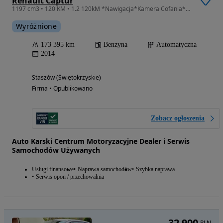
Renault Captur
1197 cm3 • 120 KM • 1.2 120kM *Nawigacja*Kamera Cofania*Bluetooth*Klimatronic*Grzane Fotel
Wyróżnione
173 395 km
Benzyna
Automatyczna
2014
Staszów (Świętokrzyskie)
Firma • Opublikowano
Zobacz ogłoszenia
Auto Karski Centrum Motoryzacyjne Dealer i Serwis
Samochodów Używanych
Usługi finansowe
Naprawa samochodów
Szybka naprawa
Serwis opon / przechowalnia
32 900
PLN