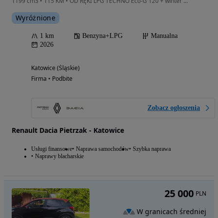
1199 cm3 • 115 KM • OD RĘKI LPG TECHNO Eco-G 120 + winter (podgrzewane kierownica fotele)
Wyróżnione
1 km
Benzyna+LPG
Manualna
2026
Katowice (Śląskie)
Firma • Podbite
Zobacz ogłoszenia
Renault Dacia Pietrzak - Katowice
Usługi finansowe
Naprawa samochodów
Szybka naprawa
Naprawy blacharskie
25 000
PLN
W granicach średniej