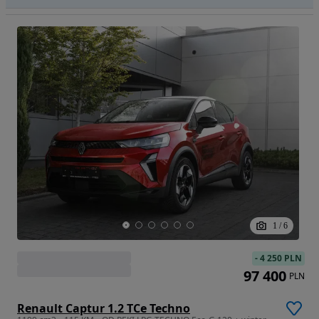
1
/
6
-
4 250 PLN
97 400
PLN
Renault Captur 1.2 TCe Techno