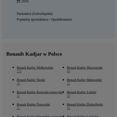
2016
Paniowice (Dolnośląskie)
Prywatny sprzedawca • Opublikowano
Renault Kadjar w Polsce
Renault Kadjar Wielkopolskie
Renault Kadjar Mazowieckie
110
64
Renault Kadjar Śląskie
Renault Kadjar Małopolskie
59
51
Renault Kadjar Kujawsko-pomorskie
Renault Kadjar Łódzkie
37
33
Renault Kadjar Pomorskie
Renault Kadjar Dolnośląskie
31
26
Renault Kadjar Warmińsko-mazurskie
Renault Kadjar Lubelskie