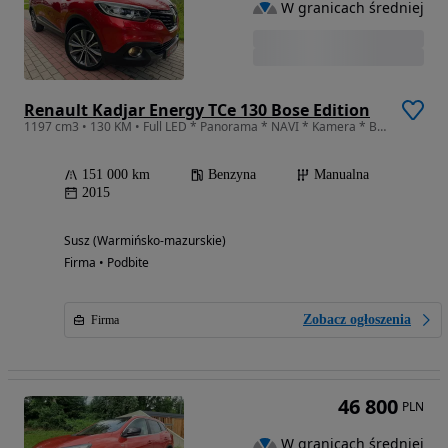
W granicach średniej
Renault Kadjar Energy TCe 130 Bose Edition
1197 cm3 • 130 KM • Full LED * Panorama * NAVI * Kamera * BOSE * Półskóry
151 000 km
Benzyna
Manualna
2015
Susz (Warmińsko-mazurskie)
Firma • Podbite
Zobacz ogłoszenia
Firma
46 800
PLN
W granicach średniej