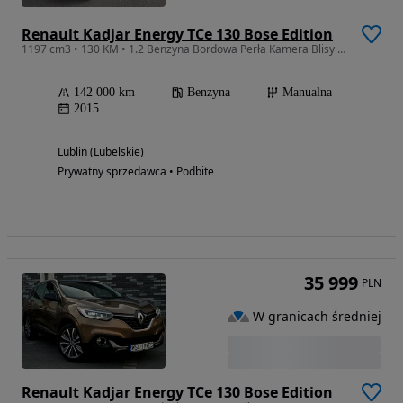
Renault Kadjar Energy TCe 130 Bose Edition
1197 cm3 • 130 KM • 1.2 Benzyna Bordowa Perła Kamera Blisy Full Led Serwis ASO
142 000 km
Benzyna
Manualna
2015
Lublin (Lubelskie)
Prywatny sprzedawca • Podbite
35 999
PLN
W granicach średniej
Renault Kadjar Energy TCe 130 Bose Edition