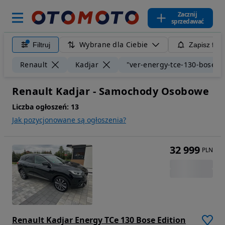
Zacznij
sprzedawać
Wybrane dla Ciebie
Filtruj
Zapisz filt
Renault
Kadjar
"ver-energy-tce-130-bose-ed
Renault Kadjar - Samochody Osobowe
Liczba ogłoszeń:
13
Jak pozycjonowane są ogłoszenia?
32 999
PLN
Renault Kadjar Energy TCe 130 Bose Edition