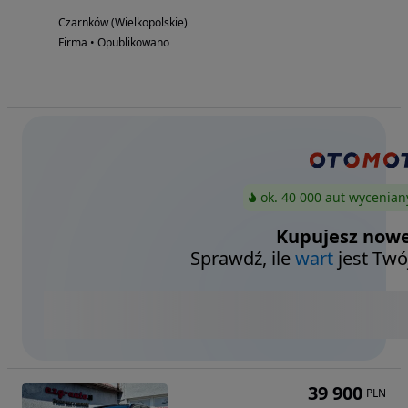
Czarnków (Wielkopolskie)
Firma • Opublikowano
ok. 40 000 aut wycenian
Kupujesz nowe
Sprawdź, ile
wart
jest Twó
39 900
PLN