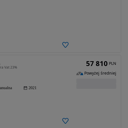
57 810
s
PLN
ura Vat 23%
Powyżej średniej
anualna
2021