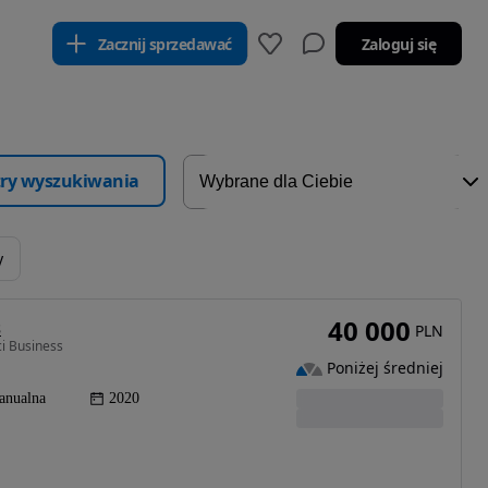
Zacznij sprzedawać
Zaloguj się
ltry wyszukiwania
y
40 000
s
PLN
i Business
Poniżej średniej
anualna
2020