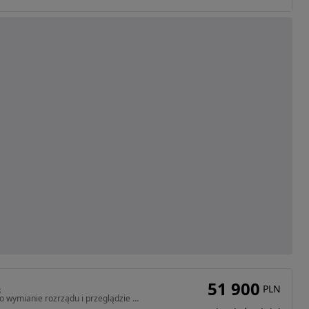
51 900
s
PLN
1461 cm3 • 115 KM • Megane 1.5 Blue dCi Intens po wymianie rozrządu i przeglądzie olejowym