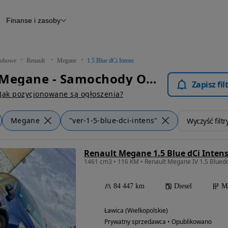
Finanse i zasoby
chody
Finansowanie
Leasing
dy
Narzędzie do wyceny samochodu
tryczne
Raport z inspekcji
obowe
Renault
Megane
1.5 Blue dCi Intens
m
Raport historii pojazdu
Renault Megane - Samochody Osobowe
Otomoto News
Zapisz fi
wane
Jak pozycjonowane są ogłoszenia?
Megane
"ver-1-5-blue-dci-intens"
Wyczyść filtr
Renault Megane 1.5 Blue dCi Inten
1461 cm3 • 116 KM • Renault Megane IV 1.5 Bluedc
84 447 km
Diesel
M
Ławica (Wielkopolskie)
Prywatny sprzedawca • Opublikowano