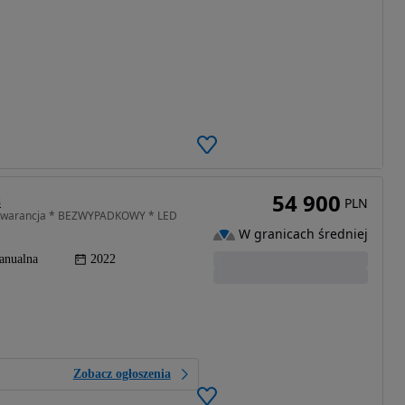
54 900
s
PLN
 *gwarancja * BEZWYPADKOWY * LED
W granicach średniej
anualna
2022
Zobacz ogłoszenia