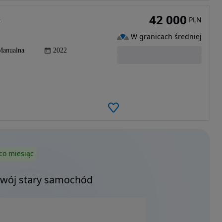
42 000
s
PLN
W granicach średniej
Manualna
2022
co miesiąc
Twój stary samochód