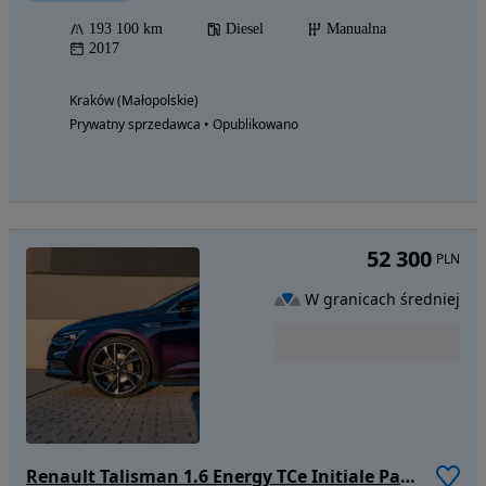
193 100 km
Diesel
Manualna
2017
Kraków (Małopolskie)
Prywatny sprzedawca • Opublikowano
52 300
PLN
W granicach średniej
Renault Talisman 1.6 Energy TCe Initiale Paris EDC