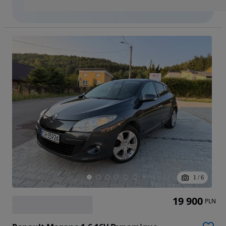
1
/
6
19 900
PLN