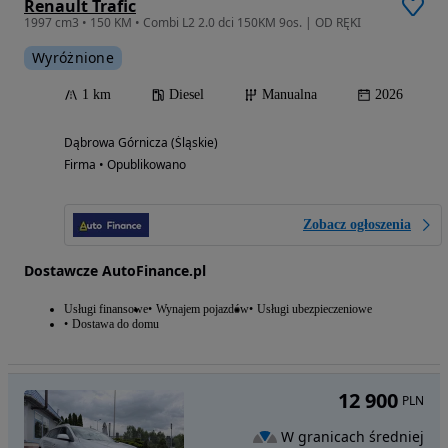
Renault Trafic
1997 cm3 • 150 KM • Combi L2 2.0 dci 150KM 9os. | OD RĘKI
Wyróżnione
1 km
Diesel
Manualna
2026
Dąbrowa Górnicza (Śląskie)
Firma • Opublikowano
Zobacz ogłoszenia
Dostawcze AutoFinance.pl
Usługi finansowe
Wynajem pojazdów
Usługi ubezpieczeniowe
Dostawa do domu
12 900
PLN
W granicach średniej