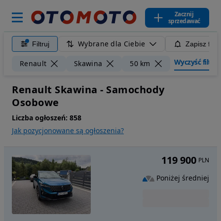
Zacznij
sprzedawać
Wybrane dla Ciebie
Filtruj
Zapisz filt
Wyczyść filtry
Renault
Skawina
50 km
Renault Skawina - Samochody
Osobowe
Liczba ogłoszeń:
858
Jak pozycjonowane są ogłoszenia?
119 900
PLN
Poniżej średniej