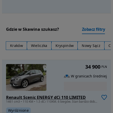
Gdzie w Skawina szukasz?
Zobacz filtry
Kraków
Wieliczka
Kryspinów
Nowy Sącz
Ch
34 900
PLN
W granicach średniej
Renault Scenic ENERGY dCi 110 LIMITED
1461 cm3 • 110 KM • 1.5 dCi 110KM. 6 biegów. Stan bardzo dobry. Garażowany. Nawigacja GPS.
Wyróżnione