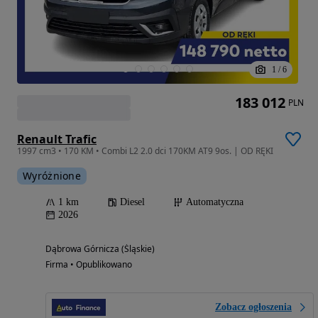
1
/
6
183 012
PLN
Renault Trafic
1997 cm3 • 170 KM • Combi L2 2.0 dci 170KM AT9 9os. | OD RĘKI
Wyróżnione
1 km
Diesel
Automatyczna
2026
Dąbrowa Górnicza (Śląskie)
Firma • Opublikowano
Zobacz ogłoszenia