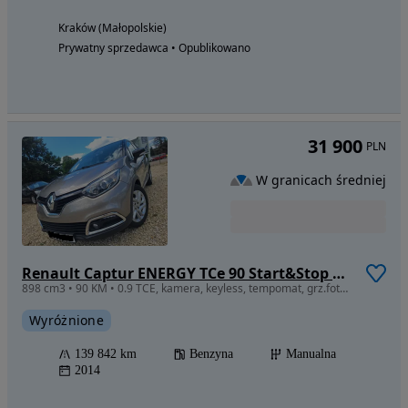
Kraków (Małopolskie)
Prywatny sprzedawca • Opublikowano
31 900
PLN
W granicach średniej
Renault Captur ENERGY TCe 90 Start&Stop Luxe
898 cm3 • 90 KM • 0.9 TCE, kamera, keyless, tempomat, grz.fotele R-link,czytanie znaków
Wyróżnione
139 842 km
Benzyna
Manualna
2014