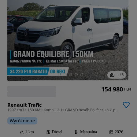
1
/
6
154 980
PLN
Renault Trafic
1997 cm3 • 150 KM • Kombi L2H1 GRAND 9osób Polift czujniki przód/bok/tył
Wyróżnione
1 km
Diesel
Manualna
2026