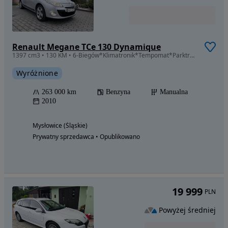
Renault Megane TCe 130 Dynamique
1397 cm3 • 130 KM • 6-Biegów*Klimatronik*Tempomat*Parktroniki*Komputer*Alu*130KM
Wyróżnione
263 000 km
Benzyna
Manualna
2010
Mysłowice (Śląskie)
Prywatny sprzedawca • Opublikowano
19 999
PLN
Powyżej średniej