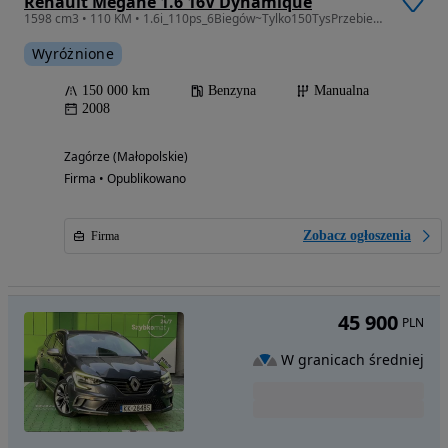
Renault Megane 1.6 16V Dynamique
1598 cm3 • 110 KM • 1.6i_110ps_6Biegów~Tylko150TysPrzebiegu~KlimaTronik~Oryginał~TOP!
Wyróżnione
150 000 km
Benzyna
Manualna
2008
Zagórze (Małopolskie)
Firma • Opublikowano
Zobacz ogłoszenia
Firma
45 900
PLN
W granicach średniej