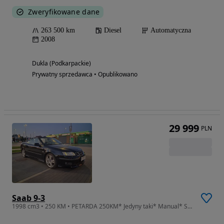
Zweryfikowane dane
263 500 km
Diesel
Automatyczna
2008
Dukla (Podkarpackie)
Prywatny sprzedawca • Opublikowano
29 999
PLN
Saab 9-3
1998 cm3 • 250 KM • PETARDA 250KM* Jedyny taki* Manual* Saab 9-3 SS AERO* Tylko 162 tys/km* 2004rok* Klimatronik* Kabrio*