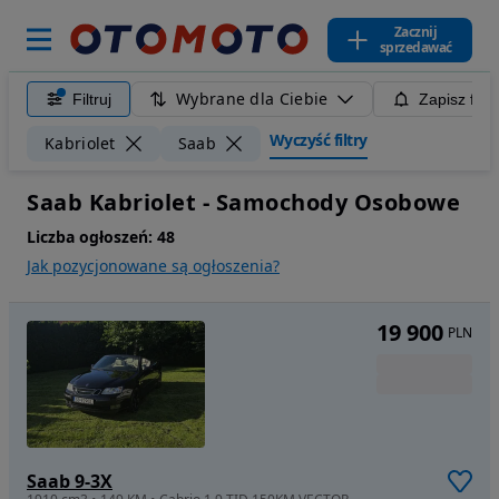
Zacznij
sprzedawać
Wybrane dla Ciebie
Filtruj
Zapisz filt
Wyczyść filtry
Kabriolet
Saab
Saab Kabriolet - Samochody Osobowe
Liczba ogłoszeń:
48
Jak pozycjonowane są ogłoszenia?
19 900
PLN
Saab 9-3X