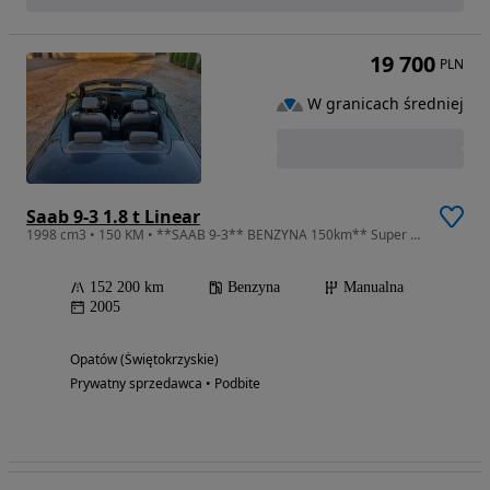
19 700
PLN
W granicach średniej
Saab 9-3 1.8 t Linear
1998 cm3 • 150 KM • **SAAB 9-3** BENZYNA 150km** Super Cabrio**Sprowdzony Zarejestrowany**
152 200 km
Benzyna
Manualna
2005
Opatów (Świętokrzyskie)
Prywatny sprzedawca • Podbite