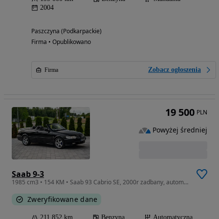
2004
Paszczyna (Podkarpackie)
Firma • Opublikowano
Zobacz ogłoszenia
Firma
19 500
PLN
Powyżej średniej
Saab 9-3
1985 cm3 • 154 KM • Saab 93 Cabrio SE, 2000r zadbany, automat, skóra, niski przebieg.
Zweryfikowane dane
211 852 km
Benzyna
Automatyczna