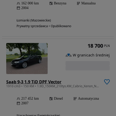
162 000 km
Benzyna
Manualna
2004
Łomianki (Mazowieckie)
Prywatny sprzedawca • Opublikowano
18 700
PLN
W granicach średniej
Saab 9-3 1.9 TiD DPF Vector
1910 cm3 • 150 KM • 1.9D_150KM_210tys.KM_Cabrio_Xenon_Nawigacja_Serwis_Idealny z BELGII
217 452 km
Diesel
Automatyczna
2007
Starachowice (Świętokrzyskie)