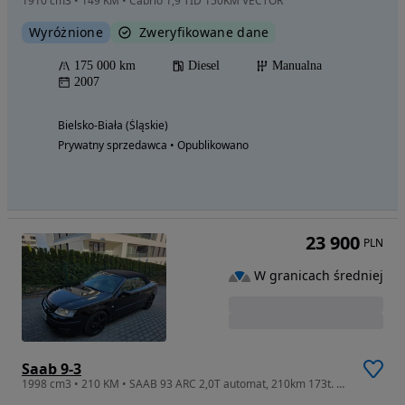
1910 cm3 • 149 KM • Cabrio 1,9 TID 150KM VECTOR
Wyróżnione
Zweryfikowane dane
175 000 km
Diesel
Manualna
2007
Bielsko-Biała (Śląskie)
Prywatny sprzedawca • Opublikowano
23 900
PLN
W granicach średniej
Saab 9-3
1998 cm3 • 210 KM • SAAB 93 ARC 2,0T automat, 210km 173t. km, pierwszy właściciel w Polsce