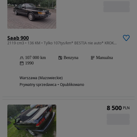
Saab 900
2119 cm3 • 136 KM • Tylko 107tys/km* BESTIA nie auto* KROKODYL CABRIO* Saab 900* 136KM* Piękny kabriolet z epoki*
107 000 km
Benzyna
Manualna
1990
Warszawa (Mazowieckie)
Prywatny sprzedawca • Opublikowano
8 500
PLN