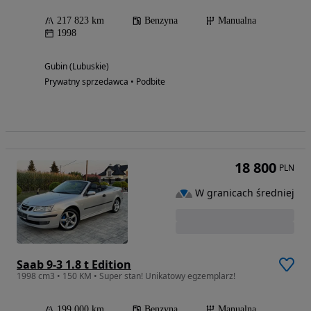
217 823 km
Benzyna
Manualna
1998
Gubin (Lubuskie)
Prywatny sprzedawca • Podbite
18 800
PLN
W granicach średniej
Saab 9-3 1.8 t Edition
1998 cm3 • 150 KM • Super stan! Unikatowy egzemplarz!
199 000 km
Benzyna
Manualna