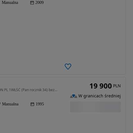
Manualna
2009
19 900
PLN
1985 cm3 • 130 KM • 900 2.0 130KM benzyna SALON PL 1WŁŚĆ (Pan rocznik 34) bezwypadkowy
W granicach średniej
Manualna
1995