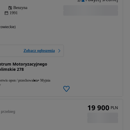
Benzyna
1991
owieckie)
Zobacz ogłoszenia
Centrum Motoryzacyjnego
olimskie 278
erwis opon / przechowalnia
Myjnia
w
19 900
PLN
i przebieg