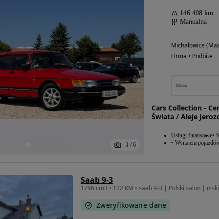
146 408 km
Manualna
Michałowice (Maz
Firma • Podbite
Cars Collection - 
Świata / Aleje Jeroz
Usługi finansowe
S
Wynajem pojazdó
1
/
6
Saab 9-3
1796 cm3 • 122 KM • saab 9-3 | Polski salon | nisk
Zweryfikowane dane