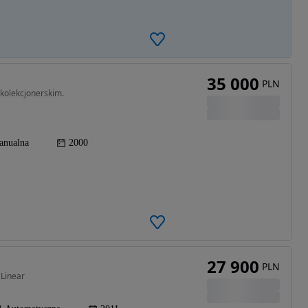
35 000
PLN
kolekcjonerskim.
anualna
2000
27 900
PLN
 Linear