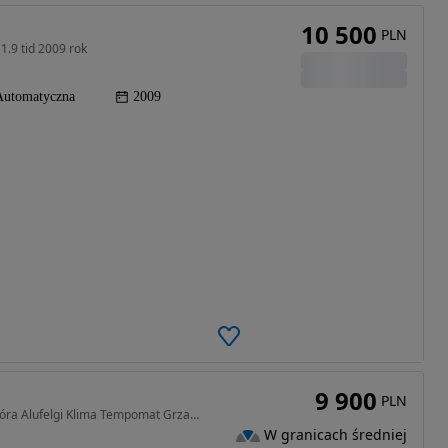
10 500
PLN
1.9 tid 2009 rok
Automatyczna
2009
9 900
PLN
1985 cm3 • 150 KM • KLASYK 2.0 TURBO 150KM Skóra Alufelgi Klima Tempomat Grzane Siedzenia!
W granicach średniej