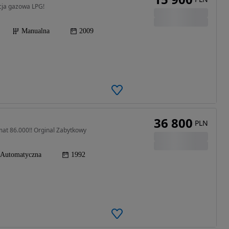
cja gazowa LPG!
Manualna
2009
36 800
PLN
at 86.000!! Orginal Zabytkowy
Automatyczna
1992