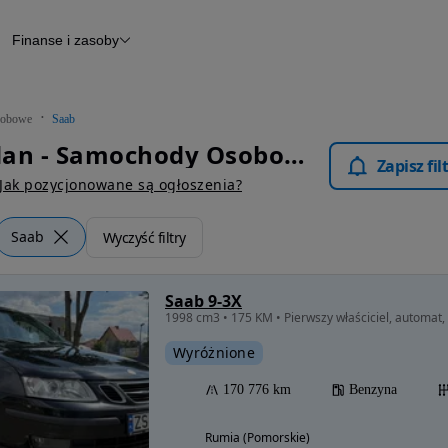
Finanse i zasoby
chody
Finansowanie
Leasing
dy
Narzędzie do wyceny samochodu
tryczne
Raport z inspekcji
obowe
Saab
m
Raport historii pojazdu
Saab Sedan - Samochody Osobowe
Otomoto News
Zapisz fi
wane
Jak pozycjonowane są ogłoszenia?
Saab
Wyczyść filtry
Saab 9-3X
1998 cm3 • 175 KM • Pierwszy właściciel, automat,
Wyróżnione
170 776 km
Benzyna
Rumia (Pomorskie)