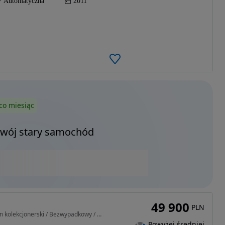
Automatyczna
2011
co miesiąc
Twój stary samochód
49 900
PLN
2119 cm3 • 140 KM • Stan kolekcjonerski / Bezwypadkowy / Zarejestrowany jako zabytek
Powyżej średniej