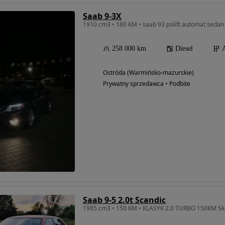
Saab 9-3X
1910 cm3 • 180 KM • saab 93 polift automat sedan 
258 000 km
Diesel
Ostróda (Warmińsko-mazurskie)
Prywatny sprzedawca • Podbite
Saab 9-5 2.0t Scandic