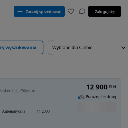
Zacznij sprzedawać
Zaloguj się
ltry wyszukiwania
12 900
PLN
 szyberdach,170tys. km
Poniżej średniej
Automatyczna
2003