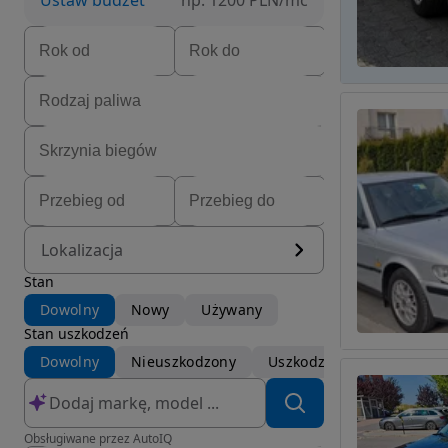
Ustaw budżet
np. 1200 PLN/mc
Lokalizacja
Stan
Dowolny
Nowy
Używany
Stan uszkodzeń
Dowolny
Nieuszkodzony
Uszkodzony
Obsługiwane przez AutoIQ