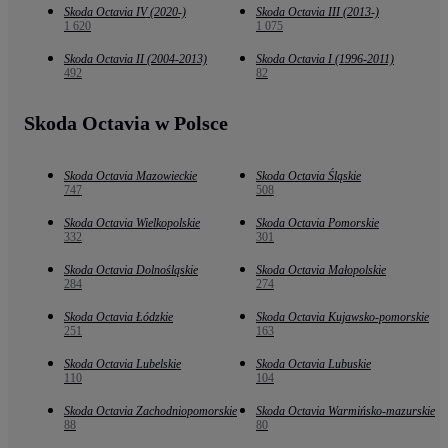
Skoda Octavia IV (2020-)
Skoda Octavia III (2013-)
1 620
1 075
Skoda Octavia II (2004-2013)
Skoda Octavia I (1996-2011)
492
82
Skoda Octavia w Polsce
Skoda Octavia Mazowieckie
Skoda Octavia Śląskie
747
508
Skoda Octavia Wielkopolskie
Skoda Octavia Pomorskie
332
301
Skoda Octavia Dolnośląskie
Skoda Octavia Małopolskie
284
274
Skoda Octavia Łódzkie
Skoda Octavia Kujawsko-pomorskie
251
163
Skoda Octavia Lubelskie
Skoda Octavia Lubuskie
110
104
Skoda Octavia Zachodniopomorskie
Skoda Octavia Warmińsko-mazurskie
88
80