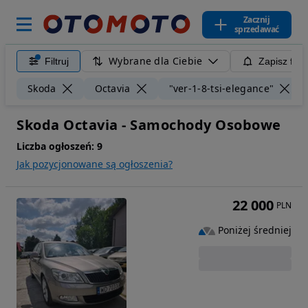
Zacznij
sprzedawać
Wybrane dla Ciebie
Filtruj
Zapisz filt
Skoda
Octavia
"ver-1-8-tsi-elegance"
Skoda Octavia - Samochody Osobowe
Liczba ogłoszeń:
9
Jak pozycjonowane są ogłoszenia?
22 000
PLN
Poniżej średniej