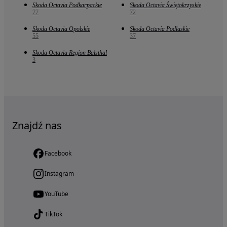
Skoda Octavia Podkarpackie
Skoda Octavia Świętokrzyskie
77
72
Skoda Octavia Opolskie
Skoda Octavia Podlaskie
55
37
Skoda Octavia Region Balsthal
3
Znajdź nas
Facebook
Instagram
YouTube
TikTok