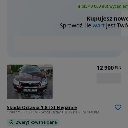
ok. 40 000 aut wycenian
Kupujesz nowe
Sprawdź, ile
wart
jest Twó
12 900
PLN
Skoda Octavia 1.8 TSI Elegance
1798 cm3 • 160 KM • Skoda Octavia 2012.r 1.8 TSI 160 KM
Zweryfikowane dane