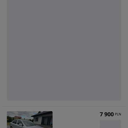
7 900
PLN