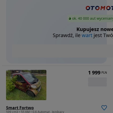
ok. 40 000 aut wycenian
Kupujesz nowe
Sprawdź, ile
wart
jest Twó
1 999
PLN
Smart Fortwo
599 cm3 • 55 KM • 0.6 Automat . Jezdzacy