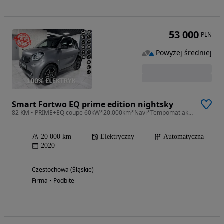
53 000
PLN
Powyżej średniej
Smart Fortwo EQ prime edition nightsky
82 KM • PRIME+EQ coupe 60kW*20.000km*Navi*Tempomat akt*AppleCar*Klima*Elektryk
20 000 km
Elektryczny
Automatyczna
2020
Częstochowa (Śląskie)
Firma • Podbite