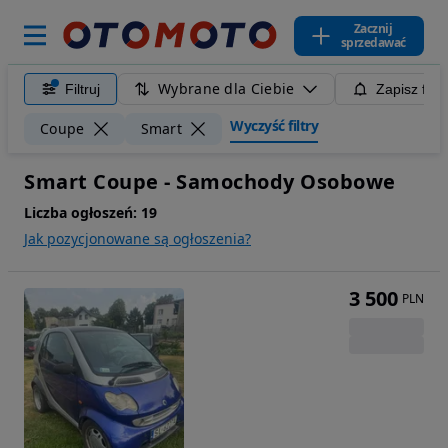
Zacznij
sprzedawać
Wybrane dla Ciebie
Filtruj
Zapisz filt
Wyczyść filtry
Coupe
Smart
Smart Coupe - Samochody Osobowe
Liczba ogłoszeń:
19
Jak pozycjonowane są ogłoszenia?
3 500
PLN