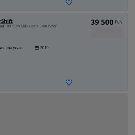
39 500
rShift
PLN
1997 cm3 • 180 KM • 2019r 2.0 TDCi 180 km Automat Titanium Max Opcja Stan Wzorowy
Automatyczna
2019