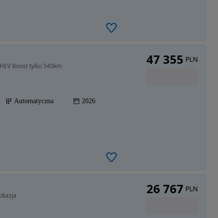
47 355
PLN
PHEV Boost tylko 540km
Automatyczna
2026
26 767
PLN
okazja