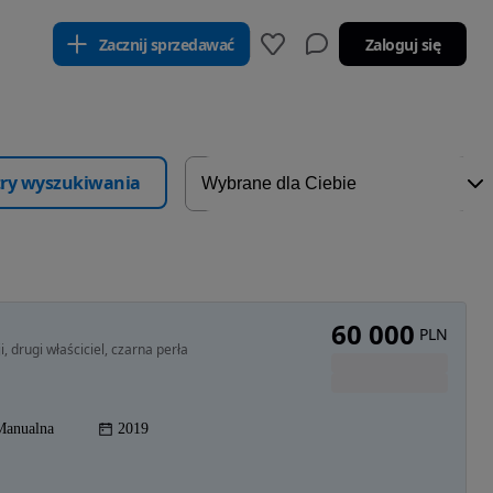
Zacznij sprzedawać
Zaloguj się
ltry wyszukiwania
60 000
PLN
 drugi właściciel, czarna perła
Manualna
2019