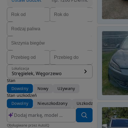
Ustaw budżet
np. 1200 PLN/mc
Lokalizacja
Stręgielek, Węgorzewo
Stan
Dowolny
Nowy
Używany
Stan uszkodzeń
Dowolny
Nieuszkodzony
Uszkodzony
Obsługiwane przez AutoIQ