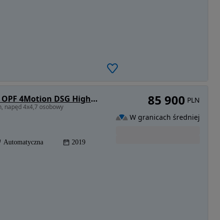
85 900
Volkswagen Tiguan Allspace 2.0 TSI OPF 4Motion DSG Highline
PLN
an, napęd 4x4,7 osobowy
W granicach średniej
Automatyczna
2019