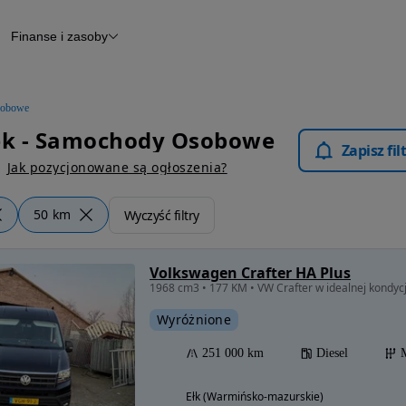
Finanse i zasoby
chody
Finansowanie
Leasing
dy
Narzędzie do wyceny samochodu
tryczne
Raport z inspekcji
obowe
m
Raport historii pojazdu
lek - Samochody Osobowe
Otomoto News
Zapisz fi
wane
Jak pozycjonowane są ogłoszenia?
50 km
Wyczyść filtry
Volkswagen Crafter HA Plus
1968 cm3 • 177 KM • VW Crafter w idealnej kondycji,
Wyróżnione
251 000 km
Diesel
Ełk (Warmińsko-mazurskie)