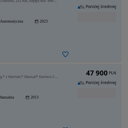
1997 cm3 • 252 KM • Ford Edge 2023 benzyna 2.0 EcoBoost, 252 KM, napęd 4x4. Wersja SEL
Poniżej średniej
Automatyczna
2023
47 900
PLN
1968 cm3 • 150 KM • 2.0 TDI 150KM *Niski Przebieg * z Niemiec* Manual* Kamera Cofania*
Poniżej średniej
Manualna
2013