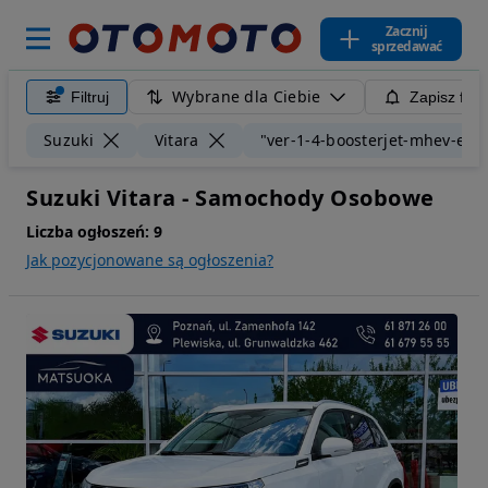
Zacznij
sprzedawać
Wybrane dla Ciebie
Filtruj
Zapisz filt
Suzuki
Vitara
"ver-1-4-boosterjet-mhev-el
Suzuki Vitara - Samochody Osobowe
Liczba ogłoszeń:
9
Jak pozycjonowane są ogłoszenia?