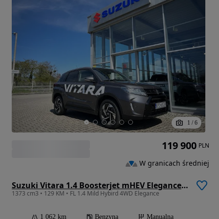
1
/
6
119 900
PLN
W granicach średniej
Suzuki Vitara 1.4 Boosterjet mHEV Elegance 4WD
1373 cm3 • 129 KM • FL 1.4 Mild Hybird 4WD Elegance
1 062 km
Benzyna
Manualna