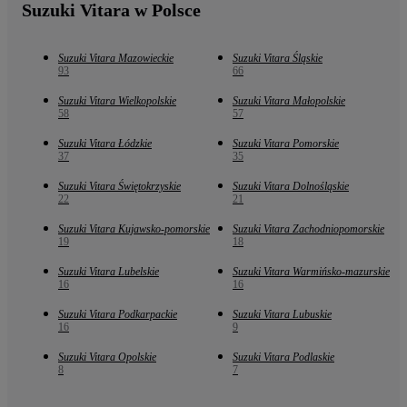
Suzuki Vitara w Polsce
Suzuki Vitara Mazowieckie
Suzuki Vitara Śląskie
93
66
Suzuki Vitara Wielkopolskie
Suzuki Vitara Małopolskie
58
57
Suzuki Vitara Łódzkie
Suzuki Vitara Pomorskie
37
35
Suzuki Vitara Świętokrzyskie
Suzuki Vitara Dolnośląskie
22
21
Suzuki Vitara Kujawsko-pomorskie
Suzuki Vitara Zachodniopomorskie
19
18
Suzuki Vitara Lubelskie
Suzuki Vitara Warmińsko-mazurskie
16
16
Suzuki Vitara Podkarpackie
Suzuki Vitara Lubuskie
16
9
Suzuki Vitara Opolskie
Suzuki Vitara Podlaskie
8
7