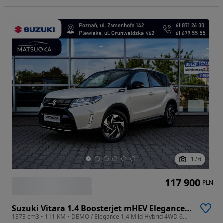
1
/
6
117 900
PLN
Suzuki Vitara 1.4 Boosterjet mHEV Elegance 4WD
1373 cm3 • 111 KM • DEMO / Elegance 1,4 Mild Hybrid 4WD 6MT Superior White / 2025 MC