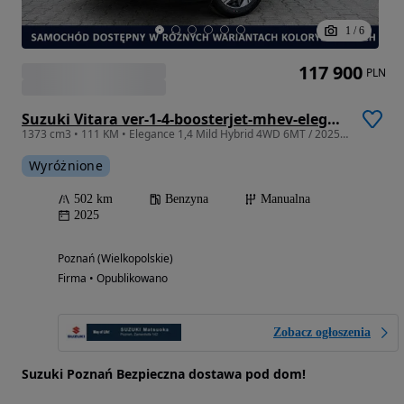
1
/
6
117 900
PLN
Suzuki Vitara ver-1-4-boosterjet-mhev-elegance-4wd
1373 cm3 • 111 KM • Elegance 1,4 Mild Hybrid 4WD 6MT / 2025 MC
Wyróżnione
502 km
Benzyna
Manualna
2025
Poznań (Wielkopolskie)
Firma • Opublikowano
Zobacz ogłoszenia
Suzuki Poznań Bezpieczna dostawa pod dom!