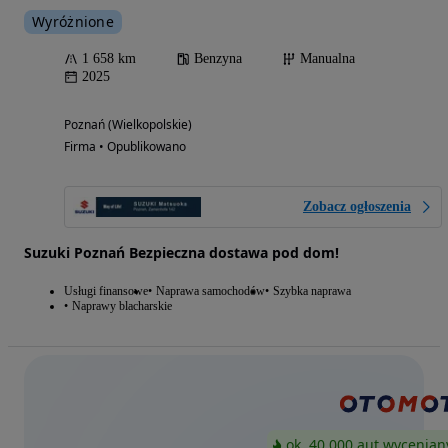
Wyróżnione
1 658 km
Benzyna
Manualna
2025
Poznań (Wielkopolskie)
Firma • Opublikowano
Zobacz ogłoszenia
Suzuki Poznań Bezpieczna dostawa pod dom!
Usługi finansowe
Naprawa samochodów
Szybka naprawa
Naprawy blacharskie
ok. 40 000 aut wycenian