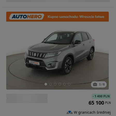
1
/
6
-
1 400 PLN
65 100
PLN
W granicach średniej