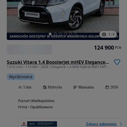
1
/
6
124 900
PLN
Suzuki Vitara 1.4 Boosterjet mHEV Elegance 4WD
1373 cm3 • 110 KM • 2026 / Elegance 1,4 Mild Hybrid 4WD 6MT Superior White
Wyróżnione
5 km
Hybryda
Manualna
2026
Poznań (Wielkopolskie)
Firma • Opublikowano
Zobacz ogłoszenia