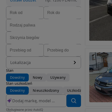
Ustaw budżet
np. 1200 PLN/mc
Lokalizacja
Stan
Dowolny
Nowy
Używany
Stan uszkodzeń
Dowolny
Nieuszkodzony
Uszkodzony
Obsługiwane przez AutoIQ