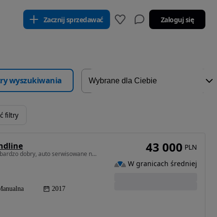
Zacznij sprzedawać
Zaloguj się
ltry wyszukiwania
 filtry
43 000
ndline
PLN
1968 cm3 • 150 KM • 166 KM ! wypinany HAK, stan bardzo dobry, auto serwisowane na bieżąco,
W granicach średniej
Manualna
2017