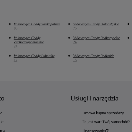
Volkswagen Caddy Wielkopolskie
Volkswagen Caddy Dolnośląskie
85
75
Volkswagen Caddy
Volkswagen Caddy Podkarpackie
Zachodniopomorskie
24
24
Volkswagen Caddy Lubelskie
Volkswagen Caddy Podlaskie
17
15
to
Usługi i narzędzia
oc
Umowa kupna sprzedaży
kt
Ile jest wart Twój samochód?
ama
Finansowanie