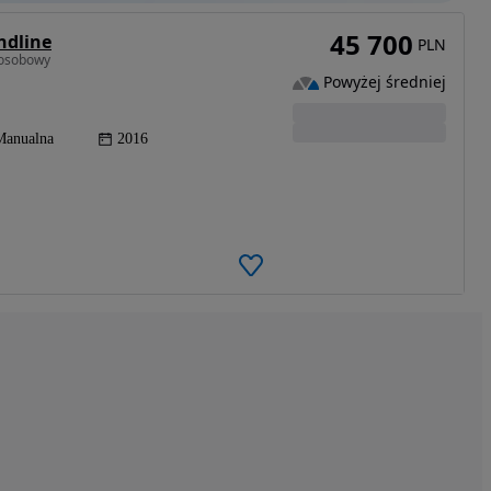
45 700
ndline
PLN
 osobowy
Powyżej średniej
Manualna
2016