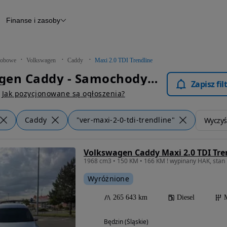
Finanse i zasoby
chody
Finansowanie
Leasing
dy
Narzędzie do wyceny samochodu
tryczne
Raport z inspekcji
obowe
Volkswagen
Caddy
Maxi 2.0 TDI Trendline
m
Raport historii pojazdu
Volkswagen Caddy - Samochody Osobowe
Otomoto News
Zapisz fi
wane
Jak pozycjonowane są ogłoszenia?
Caddy
"ver-maxi-2-0-tdi-trendline"
Wyczyść
Volkswagen Caddy Maxi 2.0 TDI Tre
Wyróżnione
265 643 km
Diesel
Będzin (Śląskie)