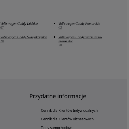
Volkswagen Caddy Łódzkie
Volkswagen Caddy Pomorskie
67
62
Volkswagen Caddy Świętokrzyskie
Volkswagen Caddy Warmińsko-
20
mazurskie
20
Przydatne informacje
Cennik dla Klientów Indywidualnych
Cennik dla Klientów Biznesowych
Testy samochodów