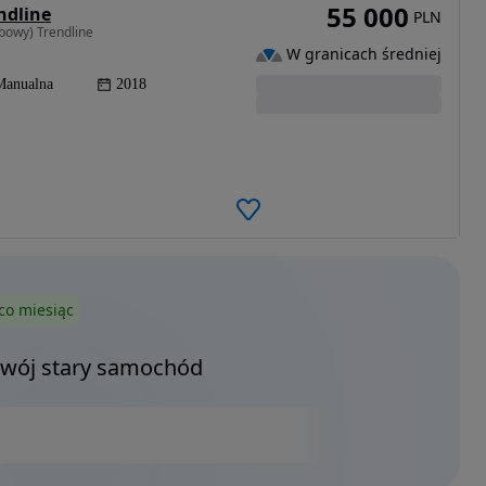
55 000
ndline
PLN
bowy) Trendline
W granicach średniej
Manualna
2018
co miesiąc
Twój stary samochód