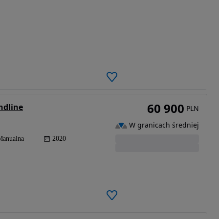
60 900
ndline
PLN
W granicach średniej
Manualna
2020