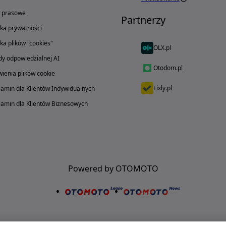
o prasowe
Partnerzy
yka prywatności
yka plików "cookies"
OLX.pl
y odpowiedzialnej AI
Otodom.pl
ienia plików cookie
Fixly.pl
amin dla Klientów Indywidualnych
amin dla Klientów Biznesowych
Powered by OTOMOTO