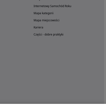
Internetowy Samochód Roku
Mapa kategorii
Mapa miejscowości
Kariera
Części - dobre praktyki