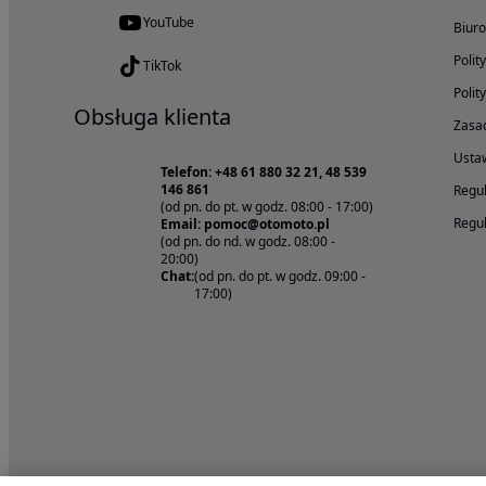
YouTube
Biur
Polit
TikTok
Polit
Obsługa klienta
Zasad
Ustaw
Telefon: +48 61 880 32 21, 48 539
146 861
Regul
(od pn. do pt. w godz. 08:00 - 17:00)
Regul
Email: pomoc@otomoto.pl
(od pn. do nd. w godz. 08:00 -
20:00)
Chat:
(od pn. do pt. w godz. 09:00 -
17:00)