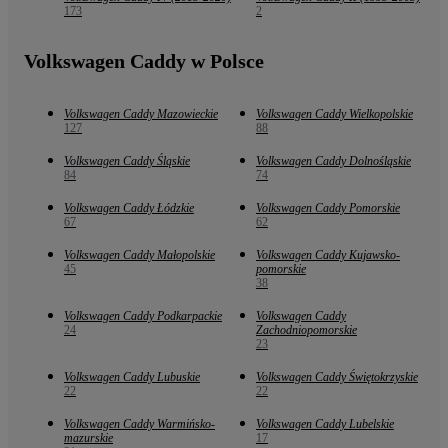
173
2
Volkswagen Caddy w Polsce
Volkswagen Caddy Mazowieckie
Volkswagen Caddy Wielkopolskie
127
88
Volkswagen Caddy Śląskie
Volkswagen Caddy Dolnośląskie
84
74
Volkswagen Caddy Łódzkie
Volkswagen Caddy Pomorskie
67
62
Volkswagen Caddy Małopolskie
Volkswagen Caddy Kujawsko-
45
pomorskie
38
Volkswagen Caddy Podkarpackie
Volkswagen Caddy
24
Zachodniopomorskie
23
Volkswagen Caddy Lubuskie
Volkswagen Caddy Świętokrzyskie
22
22
Volkswagen Caddy Warmińsko-
Volkswagen Caddy Lubelskie
mazurskie
17