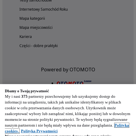
Testy samochodów
Internetowy Samochód Roku
Mapa kategorii
Mapa miejscowości
Kariera
Części - dobre praktyki
Powered by OTOMOTO
Dbamy o Twoją prywatność
My i nasi
375
partnerzy przechowujemy lub uzyskujemy dostęp do
informacji na urządzeniu, takich jak unikalne identyfikatory w plikach
cookie w celu przetwarzania danych osobowych. Użytkownik może
zaakceptować wybory lub zarządzać nimi, klikając poniżej lub w dowolnym
momencie na stronie polityki prywatności. Te wybory będą sygnalizowane
naszym partnerom i nie będą miały wpływu na dane przeglądania.
Polityka
Nasze aplikacje w twoim telefonie
cookies,
Polityka Prywatności