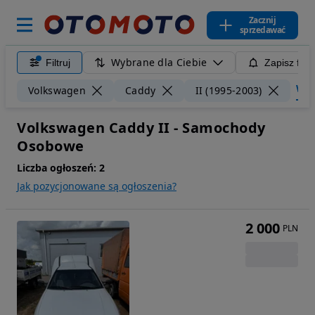
Zacznij
sprzedawać
Wybrane dla Ciebie
Filtruj
Zapisz filt
Wycz
Volkswagen
Caddy
II (1995-2003)
Volkswagen Caddy II - Samochody
Osobowe
Liczba ogłoszeń:
2
Jak pozycjonowane są ogłoszenia?
2 000
PLN