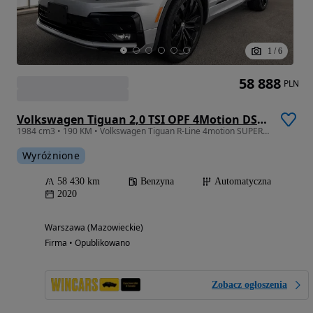
1
/
6
58 888
PLN
Volkswagen Tiguan 2,0 TSI OPF 4Motion DSG R-Line
1984 cm3 • 190 KM • Volkswagen Tiguan R-Line 4motion SUPERT STAN
Wyróżnione
58 430 km
Benzyna
Automatyczna
2020
Warszawa (Mazowieckie)
Firma • Opublikowano
Zobacz ogłoszenia