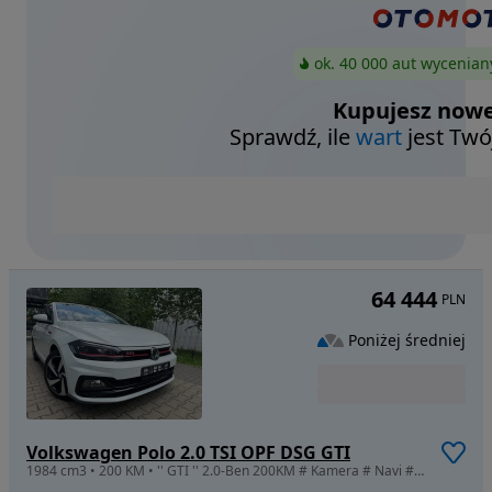
ok. 40 000 aut wycenian
Kupujesz nowe
Sprawdź, ile
wart
jest Twó
64 444
PLN
Poniżej średniej
Volkswagen Polo 2.0 TSI OPF DSG GTI
1984 cm3 • 200 KM • '' GTI '' 2.0-Ben 200KM # Kamera # Navi # DSG # 50 tkm SERWIS # z DE