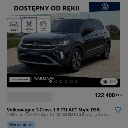
1
/
6
122 400
PLN
Volkswagen T-Cross 1.5 TSI ACT Style DSG
1498 cm3 • 150 KM • Style 1.5 TSI 150 KM DSG Dostępny Od Ręki!
Wyróżnione