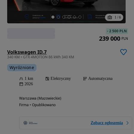
1
/
6
-
2 500 PLN
239 000
PLN
Volkswagen ID.7
340 KM • GTX 4MOTION 86 kWh 340 KM
Wyróżnione
1 km
Elektryczny
Automatyczna
2026
Warszawa (Mazowieckie)
Firma • Opublikowano
Zobacz ogłoszenia