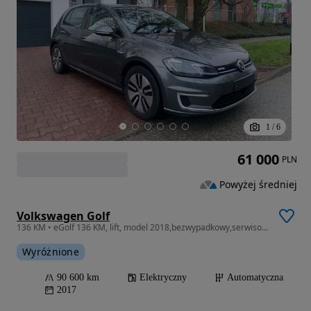
1
/
6
61 000
PLN
Powyżej średniej
Volkswagen Golf
136 KM • eGolf 136 KM, lift, model 2018,bezwypadkowy,serwisowany,faktura VAT
Wyróżnione
90 600 km
Elektryczny
Automatyczna
2017