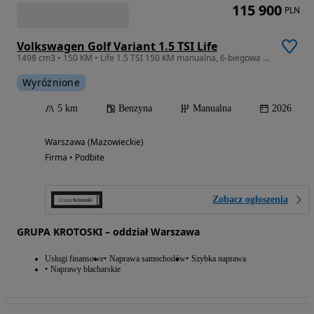
115 900
PLN
Volkswagen Golf Variant 1.5 TSI Life
1498 cm3 • 150 KM • Life 1.5 TSI 150 KM manualna, 6-biegowa Dostępny Od Ręki!
Wyróżnione
5 km
Benzyna
Manualna
2026
Warszawa (Mazowieckie)
Firma • Podbite
Zobacz ogłoszenia
GRUPA KROTOSKI – oddział Warszawa
Usługi finansowe
Naprawa samochodów
Szybka naprawa
Naprawy blacharskie