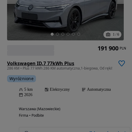
1
/
6
191 900
PLN
Volkswagen ID.7 77kWh Plus
286 KM • Plus 77 kWh 286 KM automatyczna,1-biegowa, Od ręki!
Wyróżnione
5 km
Elektryczny
Automatyczna
2026
Warszawa (Mazowieckie)
Firma • Podbite