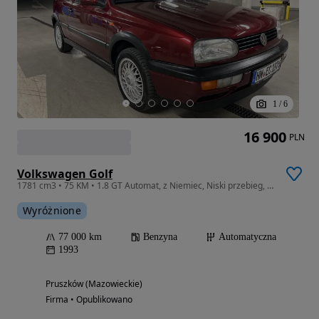
1
/
6
16 900
PLN
Volkswagen Golf
1781 cm3 • 75 KM • 1.8 GT Automat, z Niemiec, Niski przebieg, bez rdzy!
Wyróżnione
77 000 km
Benzyna
Automatyczna
1993
Pruszków (Mazowieckie)
Firma • Opublikowano