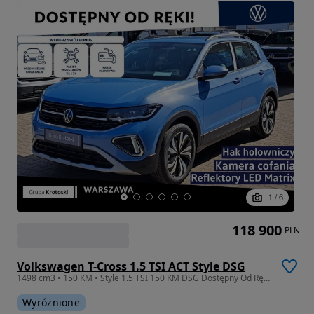
1
/
6
118 900
PLN
Volkswagen T-Cross 1.5 TSI ACT Style DSG
1498 cm3 • 150 KM • Style 1.5 TSI 150 KM DSG Dostępny Od Ręki!
Wyróżnione