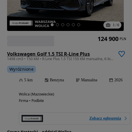
1
/
6
124 900
PLN
Volkswagen Golf 1.5 TSI R-Line Plus
1498 cm3 • 150 KM • R-Line Plus 1.5 TSI 150 KM manualna, 6-biegowa Dostępny Od Ręki!
Wyróżnione
5 km
Benzyna
Manualna
2026
Wolica (Mazowieckie)
Firma • Podbite
Zobacz ogłoszenia
Grupa Krotoski - oddział Wolica