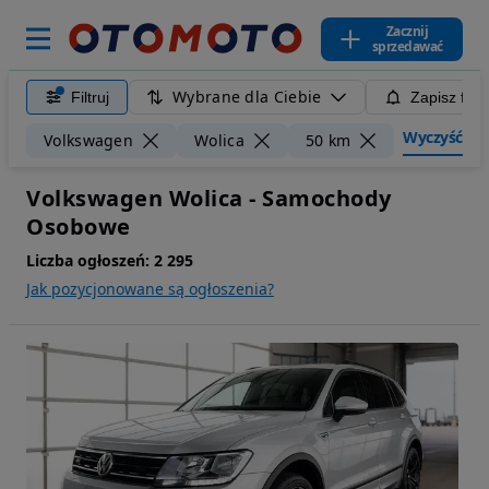
Zacznij
sprzedawać
Wybrane dla Ciebie
Filtruj
Zapisz filt
Wyczyść filt
Volkswagen
Wolica
50 km
Volkswagen Wolica - Samochody
Osobowe
Liczba ogłoszeń:
2 295
Jak pozycjonowane są ogłoszenia?