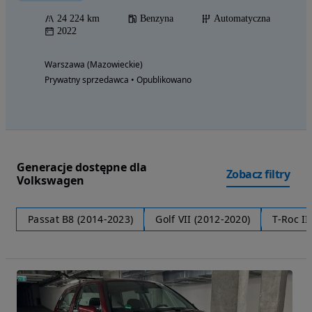
24 224 km
Benzyna
Automatyczna
2022
Warszawa (Mazowieckie)
Prywatny sprzedawca • Opublikowano
Generacje dostępne dla
Zobacz filtry
Volkswagen
Passat B8 (2014-2023)
Golf VII (2012-2020)
T-Roc II