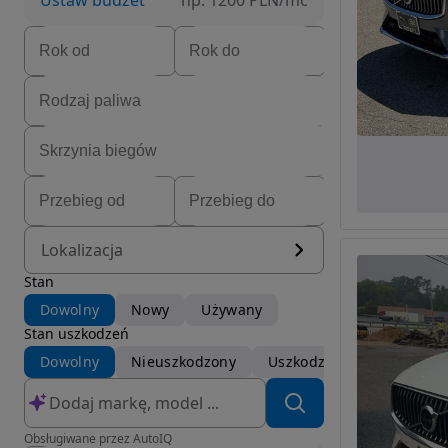
Ustaw budżet
np. 1200 PLN/mc
Lokalizacja
Stan
Dowolny
Nowy
Używany
Stan uszkodzeń
Dowolny
Nieuszkodzony
Uszkodzony
Obsługiwane przez AutoIQ