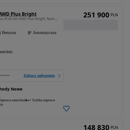
251 900
 AWD Plus Bright
PLN
1969 cm3 • 250 KM • Volvo XC60 B5 AWD Plus Bright, Numer oferty: 9874870
Benzyna
Automatyczna
ieckie)
Zobacz ogłoszenia
hody Nowe
aprawa samochodów
Szybka naprawa
ie
148 830
PLN