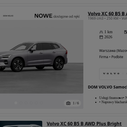
Volvo XC 60 B5 B
1 km
2026
Warszawa (Mazow
Firma • Podbite
DOM VOLVO Samoc
Usługi finansowe
N
Naprawy blacharsk
1
/
6
Volvo XC 60 B5 B AWD Plus Bright