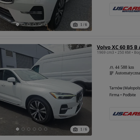
1
/
6
Volvo XC 60 B5 B
44 588 km
Automatyczn
Tarnów (Małopols
Firma • Podbite
1
/
6