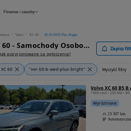
Finanse i zasoby
chody
Finansowanie
Leasing
dy
Narzędzie do wyceny samochodu
tryczne
Raport z inspekcji
obowe
Volvo
XC 60
B5 B AWD Plus Bright
m
Raport historii pojazdu
Volvo XC 60 - Samochody Osobowe
Otomoto News
Zapisz fi
wane
Jak pozycjonowane są ogłoszenia?
XC 60
"ver-b5-b-awd-plus-bright"
Wyczyść filtry
Volvo XC 60 B5 B
Wyróżnione
23 307 km
Automatyczn