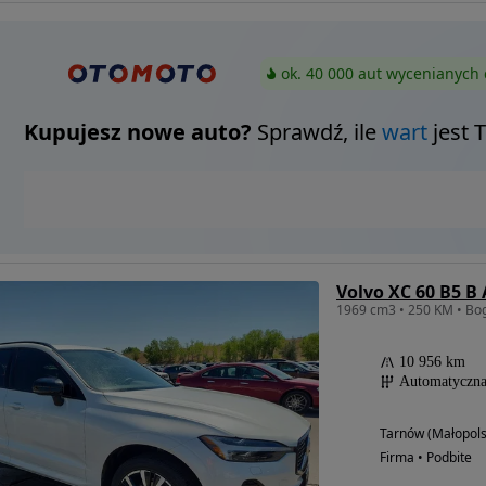
ok. 40 000 aut wycenianych 
Kupujesz nowe auto?
Sprawdź, ile
wart
jest 
Volvo XC 60 B5 B
10 956 km
Automatyczn
Tarnów (Małopols
Firma • Podbite