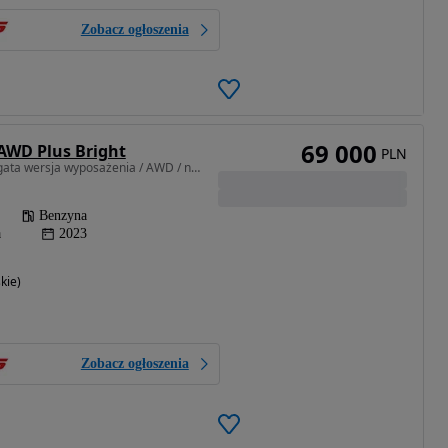
Zobacz ogłoszenia
69 000
 AWD Plus Bright
PLN
1969 cm3 • 250 KM • Bogata wersja wyposażenia / AWD / niski przebieg
Benzyna
a
2023
kie)
Zobacz ogłoszenia