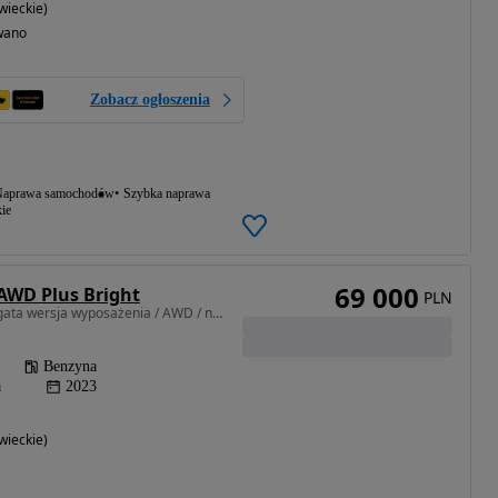
ieckie)
wano
Zobacz ogłoszenia
aprawa samochodów
Szybka naprawa
ie
69 000
 AWD Plus Bright
PLN
1969 cm3 • 250 KM • Bogata wersja wyposażenia / AWD / niski przebieg
Benzyna
a
2023
ieckie)