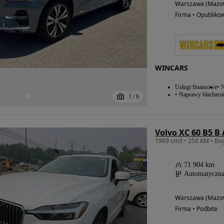
Warszawa (Mazow
Firma • Opubliko
WINCARS
Usługi finansowe
N
Naprawy blacharsk
1
/
6
Volvo XC 60 B5 B
71 904 km
Automatyczn
Warszawa (Mazow
Firma • Podbite