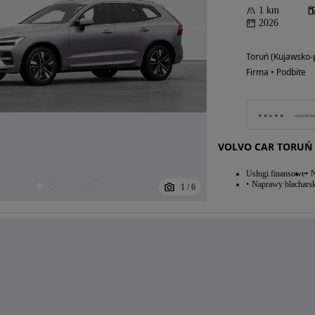
1 km
2026
Toruń (Kujawsko-
Firma • Podbite
VOLVO CAR TORUŃ
Usługi finansowe
N
Naprawy blacharsk
1
/
6