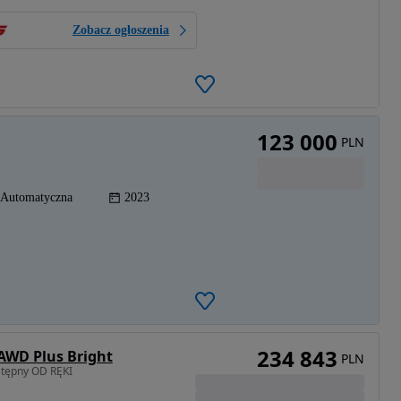
Zobacz ogłoszenia
123 000
PLN
Automatyczna
2023
234 843
 AWD Plus Bright
PLN
stępny OD RĘKI