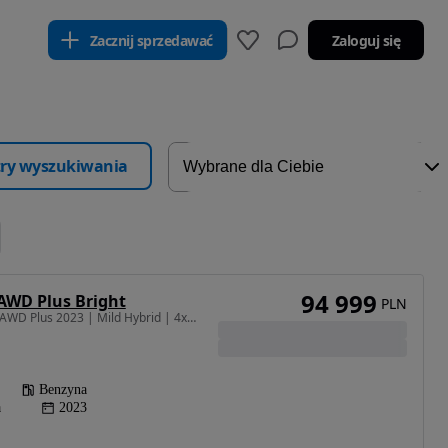
Zacznij sprzedawać
Zaloguj się
ltry wyszukiwania
94 999
 AWD Plus Bright
PLN
1969 cm3 • 250 KM • B5 AWD Plus 2023 | Mild Hybrid | 4x4 | Bogate wyposażenie !
Benzyna
a
2023