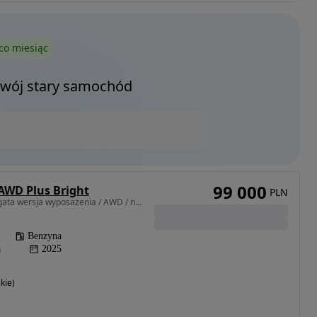
co miesiąc
Twój stary samochód
99 000
 AWD Plus Bright
PLN
1969 cm3 • 250 KM • Bogata wersja wyposażenia / AWD / niski przebieg
Benzyna
a
2025
kie)