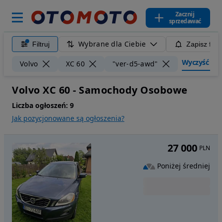
Zacznij
sprzedawać
Wybrane dla Ciebie
Filtruj
Zapisz filt
Wyczyść filt
Volvo
XC 60
"ver-d5-awd"
Volvo XC 60 - Samochody Osobowe
Liczba ogłoszeń:
9
Jak pozycjonowane są ogłoszenia?
27 000
PLN
Poniżej średniej