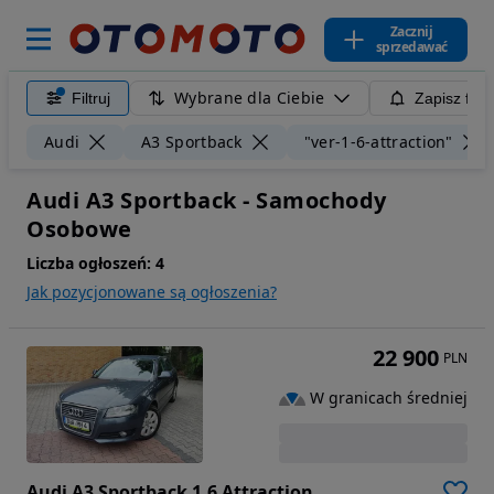
Zacznij
sprzedawać
Wybrane dla Ciebie
Filtruj
Zapisz filt
Audi
A3 Sportback
"ver-1-6-attraction"
Audi A3 Sportback - Samochody
Osobowe
Liczba ogłoszeń:
4
Jak pozycjonowane są ogłoszenia?
22 900
PLN
W granicach średniej
Audi A3 Sportback 1.6 Attraction