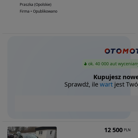
Praszka (Opolskie)
Firma • Opublikowano
ok. 40 000 aut wycenian
Kupujesz nowe
Sprawdź, ile
wart
jest Twó
12 500
PLN