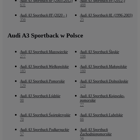
Audi A3 Sportback 8P (2003-2012)
Audi A3 Sportback 8V (2012-)
631
488
Audi A3 Sportback 8Y (2020 - )
Audi A3 Sportback 8L (1996-2003)
356
25
Audi A3 Sportback w Polsce
Audi A3 Sportback Mazowieckie
Audi A3 Sportback Śląskie
277
198
Audi A3 Sportback Wielkopolskie
Audi A3 Sportback Małopolskie
185
160
Audi A3 Sportback Pomorskie
Audi A3 Sportback Dolnośląskie
129
124
Audi A3 Sportback Łódzkie
Audi A3 Sportback Kujawsko-
98
pomorskie
77
Audi A3 Sportback Świętokrzyskie
Audi A3 Sportback Lubelskie
70
66
Audi A3 Sportback Podkarpackie
Audi A3 Sportback
57
Zachodniopomorskie
56