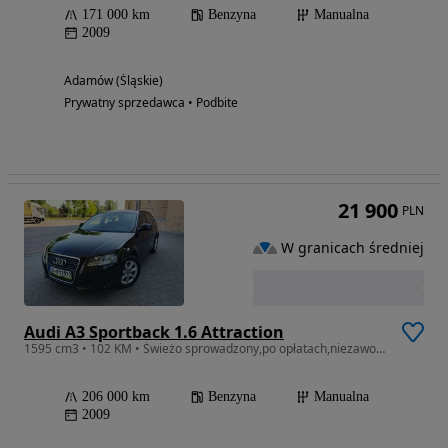
171 000 km
Benzyna
Manualna
2009
Adamów (Śląskie)
Prywatny sprzedawca • Podbite
21 900
PLN
W granicach średniej
Audi A3 Sportback 1.6 Attraction
1595 cm3 • 102 KM • Świeżo sprowadzony,po opłatach,niezawodny 1.6MPI 102KM,klimatronik.
206 000 km
Benzyna
Manualna
2009