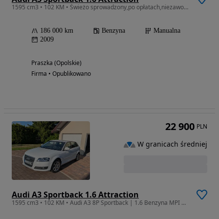
1595 cm3 • 102 KM • Świeżo sprowadzony,po opłatach,niezawodny 1.6MPI 102KM,klimatronik.
186 000 km
Benzyna
Manualna
2009
Praszka (Opolskie)
Firma • Opublikowano
22 900
PLN
W granicach średniej
Audi A3 Sportback 1.6 Attraction
1595 cm3 • 102 KM • Audi A3 8P Sportback | 1.6 Benzyna MPI | Biały | 171 tys. km