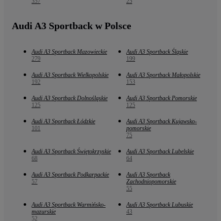
357
25
Audi A3 Sportback w Polsce
Audi A3 Sportback Mazowieckie
Audi A3 Sportback Śląskie
279
199
Audi A3 Sportback Wielkopolskie
Audi A3 Sportback Małopolskie
192
153
Audi A3 Sportback Dolnośląskie
Audi A3 Sportback Pomorskie
125
125
Audi A3 Sportback Łódzkie
Audi A3 Sportback Kujawsko-
101
pomorskie
75
Audi A3 Sportback Świętokrzyskie
Audi A3 Sportback Lubelskie
68
64
Audi A3 Sportback Podkarpackie
Audi A3 Sportback
57
Zachodniopomorskie
55
Audi A3 Sportback Warmińsko-
Audi A3 Sportback Lubuskie
mazurskie
43
52