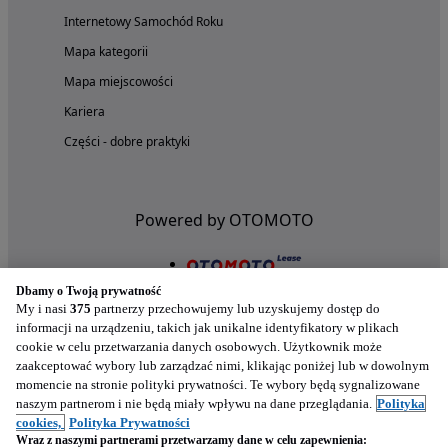
Internetowy Samochód Roku
Mapa kategorii
Mapa miejscowości
Kariera
Części - dobre praktyki
Powered by OTOMOTO
Dbamy o Twoją prywatność
My i nasi
375
partnerzy przechowujemy lub uzyskujemy dostęp do
informacji na urządzeniu, takich jak unikalne identyfikatory w plikach
cookie w celu przetwarzania danych osobowych. Użytkownik może
zaakceptować wybory lub zarządzać nimi, klikając poniżej lub w dowolnym
momencie na stronie polityki prywatności. Te wybory będą sygnalizowane
naszym partnerom i nie będą miały wpływu na dane przeglądania.
Polityka
Nasze aplikacje w twoim telefonie
cookies,
Polityka Prywatności
Wraz z naszymi partnerami przetwarzamy dane w celu zapewnienia: