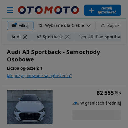
Zacznij
sprzedawać
Wybrane dla Ciebie
Filtruj
Zapisz filt
Audi
A3 Sportback
"ver-40-tfsie-sportback-s
Audi A3 Sportback - Samochody
Osobowe
Liczba ogłoszeń:
1
Jak pozycjonowane są ogłoszenia?
82 555
PLN
W granicach średniej