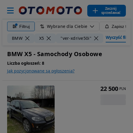
Zacznij
sprzedawać
Wybrane dla Ciebie
Filtruj
Zapisz filt
Wyczyść filtry
BMW
X5
"ver-xdrive50i"
BMW X5 - Samochody Osobowe
Liczba ogłoszeń:
8
Jak pozycjonowane są ogłoszenia?
22 500
PLN