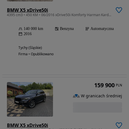
BMW X5 xDrive50i
4395 cm3 • 450 KM • 06/2016 xDrive50i Komforty Harman Kardon LiveCockpit Zarejestrowany PL
140 000 km
Benzyna
Automatyczna
2016
Tychy (Śląskie)
Firma • Opublikowano
159 900
PLN
W granicach średniej
BMW X5 xDrive50i