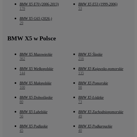
BMW X5 E70 (2006-2013)
BMW X5 E53 (1999-2006)
179
53
BMW X5 G65 (2026-)
29
BMW X5 w Polsce
BMW X5 Mazowieckie
BMW X5 Śląskie
362
216
BMW X5 Wielkopolskie
BMW X5 Kujawsko-pomorskie
144
135
BMW X5 Małopolskie
BMW X5 Pomorskie
100
98
BMW X5 Dolnośląskie
BMW X5 Łódzkie
80
73
BMW X5 Lubelskie
BMW X5 Zachodniopomorskie
56
49
BMW X5 Podlaskie
BMW X5 Podkarpackie
45
40