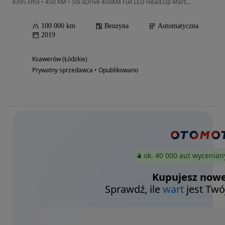
4395 cm3 • 450 KM • 50i xDrive 450KM Full LED Head.Up Martwe Pole Harman Kardon Panorama
100 000 km
Benzyna
Automatyczna
2019
Ksawerów (Łódzkie)
Prywatny sprzedawca • Opublikowano
ok. 40 000 aut wycenian
Kupujesz nowe
Sprawdź, ile
wart
jest Twó