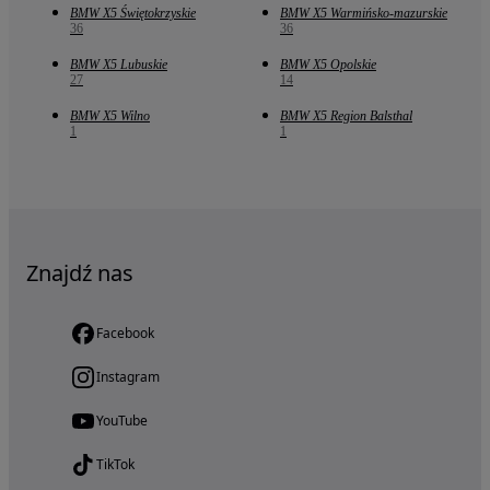
BMW X5 Świętokrzyskie
BMW X5 Warmińsko-mazurskie
36
36
BMW X5 Lubuskie
BMW X5 Opolskie
27
14
BMW X5 Wilno
BMW X5 Region Balsthal
1
1
Znajdź nas
Facebook
Instagram
YouTube
TikTok