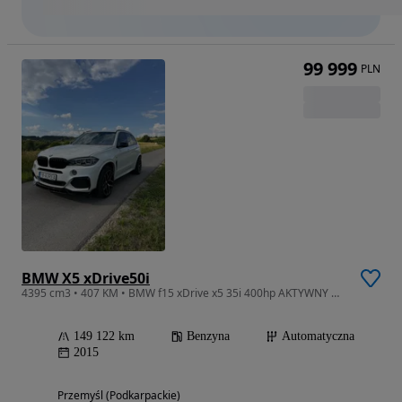
99 999
PLN
BMW X5 xDrive50i
4395 cm3 • 407 KM • BMW f15 xDrive x5 35i 400hp AKTYWNY WYDECH
149 122 km
Benzyna
Automatyczna
2015
Przemyśl (Podkarpackie)