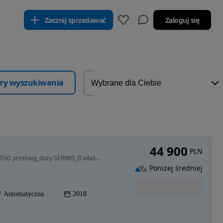
Zacznij sprzedawać
Zaloguj się
ltry wyszukiwania
44 900
PLN
1499 cm3 • 182 KM • 2018/2019_4x4_Duża NAVI_NISKI przebieg_duży SERWIS_II właściciel!
Poniżej średniej
Automatyczna
2018