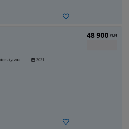
48 900
PLN
utomatyczna
2021