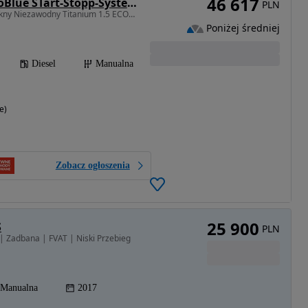
46 617
Ford Focus 1.5 EcoBlue STart-Stopp-System TITANIUM
PLN
1499 cm3 • 120 KM • Piękny Niezawodny Titanium 1.5 ECOBLUE LED Face Lift Pdc Alu VAT 23%
Poniżej średniej
Diesel
Manualna
e)
Zobacz ogłoszenia
25 900
S
PLN
| Zadbana | FVAT | Niski Przebieg
Manualna
2017