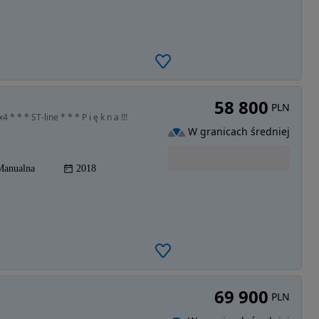
58 800
PLN
* * * ST-line * * * P i ę k n a !!!
W granicach średniej
Manualna
2018
69 900
PLN