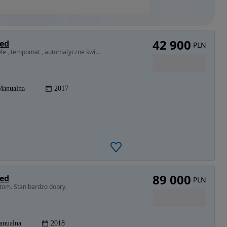
42 900
ted
PLN
1996 cm3 • 170 KM • 2.0 170 KM Podgrzewane fotele , tempomat , automatyczne światła
Manualna
2017
89 000
ted
PLN
tom. Stan bardzo dobry.
anualna
2018