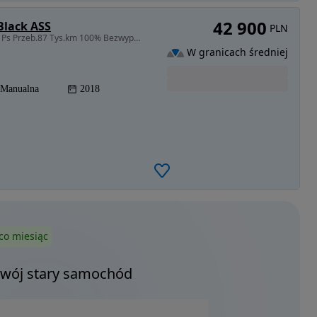
42 900
Black ASS
PLN
998 cm3 • 140 KM • ST-Line 2018 Rok 1.0 Benz.140 Ps Przeb.87 Tys.km 100% Bezwypadek Igła
W granicach średniej
Manualna
2018
co miesiąc
Twój stary samochód