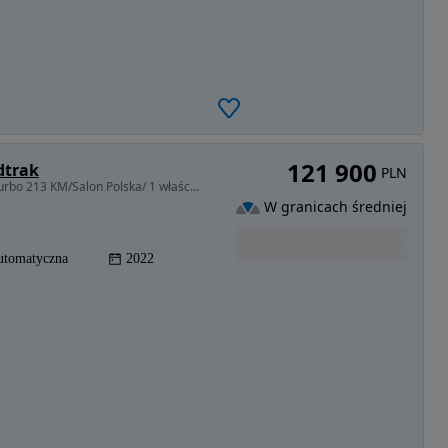
121 900
dtrak
PLN
1995 cm3 • 213 KM • Ford Ranger Wildtrak 2.0 Bi-Turbo 213 KM/Salon Polska/ 1 właściciel
W granicach średniej
utomatyczna
2022