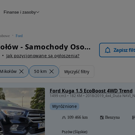
Finanse i zasoby
chody
Finansowanie
Leasing
dy
Narzędzie do wyceny samochodu
tryczne
Raport z inspekcji
obowe
Ford
m
Raport historii pojazdu
Ford Mikołów - Samochody Osobowe
Otomoto News
Zapisz fi
wane
Jak pozycjonowane są ogłoszenia?
Mikołów
50 km
Wyczyść filtry
Ford Kuga 1.5 EcoBoost 4WD Trend
Wyróżnione
109 466 km
Benzyna
Pszów (Śląskie)