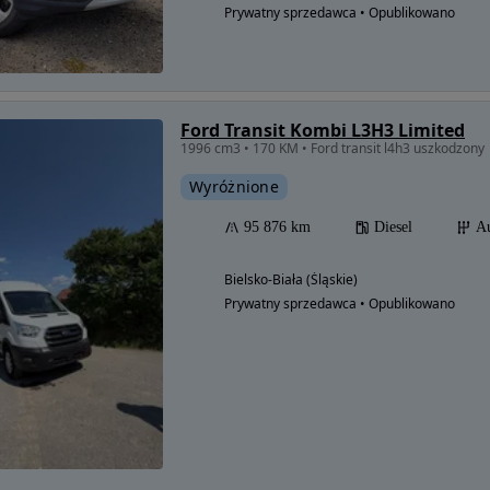
Prywatny sprzedawca • Opublikowano
Ford Transit Kombi L3H3 Limited
1996 cm3 • 170 KM • Ford transit l4h3 uszkodzony
Wyróżnione
95 876 km
Diesel
A
Bielsko-Biała (Śląskie)
Prywatny sprzedawca • Opublikowano