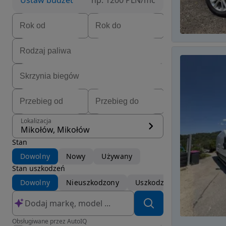
Ustaw budżet
np. 1200 PLN/mc
Lokalizacja
Mikołów, Mikołów
Stan
Dowolny
Nowy
Używany
Stan uszkodzeń
Dowolny
Nieuszkodzony
Uszkodzony
Obsługiwane przez AutoIQ