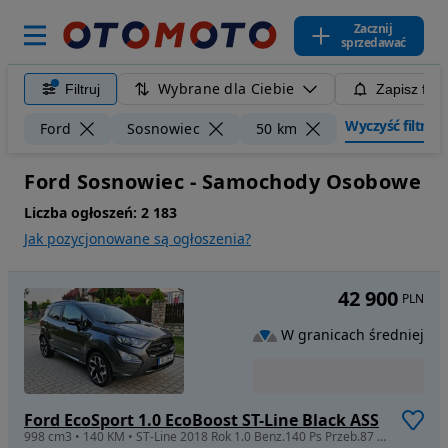
Zacznij
sprzedawać
Wybrane dla Ciebie
Filtruj
Zapisz filt
Wyczyść filtry
Ford
Sosnowiec
50 km
Ford Sosnowiec - Samochody Osobowe
Liczba ogłoszeń:
2 183
Jak pozycjonowane są ogłoszenia?
42 900
PLN
W granicach średniej
Ford EcoSport 1.0 EcoBoost ST-Line Black ASS
998 cm3 • 140 KM • ST-Line 2018 Rok 1.0 Benz.140 Ps Przeb.87 Tys.km 100% Bezwypadek Igła