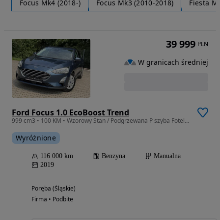
Focus Mk4 (2018-)
Focus Mk3 (2010-2018)
Fiesta M
39 999
PLN
W granicach średniej
Ford Focus 1.0 EcoBoost Trend
999 cm3 • 100 KM • Wzorowy Stan / Podgrzewana P szyba Fotele i Kierownica / Led
Wyróżnione
116 000 km
Benzyna
Manualna
2019
Poręba (Śląskie)
Firma • Podbite