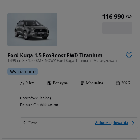
116 990
PLN
Ford Kuga 1.5 EcoBoost FWD Titanium
1499 cm3 • 150 KM • NOWY Ford Kuga Titanium - Autoryzowany Salon Ford
Wyróżnione
9 km
Benzyna
Manualna
2026
Chorzów (Śląskie)
Firma • Opublikowano
Zobacz ogłoszenia
Firma