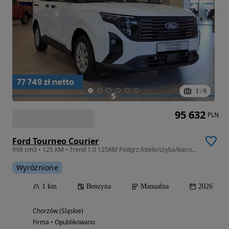
1
/
6
95 632
PLN
Ford Tourneo Courier
998 cm3 • 125 KM • Trend 1.0 125KM Podgrz.fotele/szyba/kierownica !! Kamera !!
Wyróżnione
1 km
Benzyna
Manualna
2026
Chorzów (Śląskie)
Firma • Opublikowano