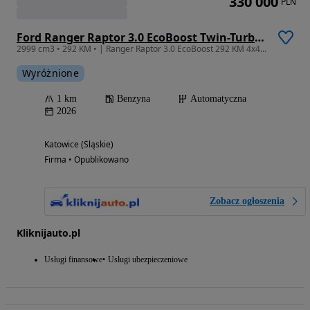
330 000
PLN
Ford Ranger Raptor 3.0 EcoBoost Twin-Turbo 4x4 DC
2999 cm3 • 292 KM • | Ranger Raptor 3.0 EcoBoost 292 KM 4x4 | FOX Live Valve | B&O
Wyróżnione
1 km
Benzyna
Automatyczna
2026
Katowice (Śląskie)
Firma • Opublikowano
Zobacz ogłoszenia
Kliknijauto.pl
Usługi finansowe
Usługi ubezpieczeniowe