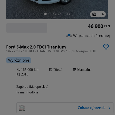
1
/
6
46 900
PLN
W granicach średniej
Ford S-Max 2.0 TDCi Titanium
1997 cm3 • 180 KM • TITANIUM~2.0TDCi_180ps_6biegów~FullLed~Tylko165TysPrzebiegu~Oryginał~
Wyróżnione
165 000 km
Diesel
Manualna
2015
Zagórze (Małopolskie)
Firma • Podbite
Zobacz ogłoszenia