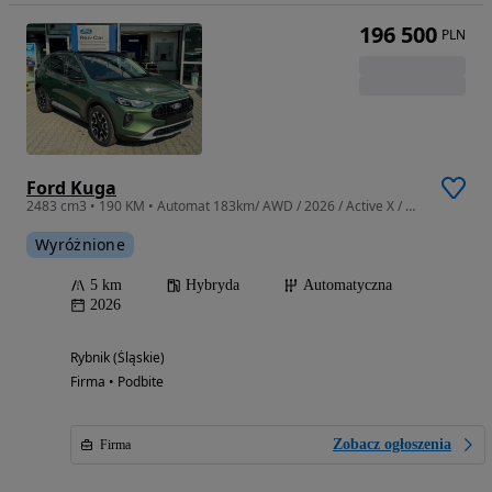
196 500
PLN
Ford Kuga
2483 cm3 • 190 KM • Automat 183km/ AWD / 2026 / Active X / Ubezpieczenie w cenie
Wyróżnione
5 km
Hybryda
Automatyczna
2026
Rybnik (Śląskie)
Firma • Podbite
Zobacz ogłoszenia
Firma