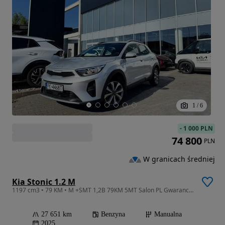
1
/
6
-
1 000 PLN
74 800
PLN
W granicach średniej
Kia Stonic 1.2 M
1197 cm3 • 79 KM • M +SMT 1,2B 79KM 5MT Salon PL Gwarancja FV23%
27 651 km
Benzyna
Manualna
2025