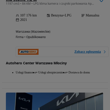
1197 cm3 • 84 KM • LPG klima kamera i czujniki parkowania Apple CarPlay & Android Auto as
107 176 km
Benzyna+LPG
Manualna
2021
Warszawa (Mazowieckie)
Firma • Opublikowano
Zobacz ogłoszenia
Autohero Center Warszawa Młociny
Usługi finansowe
Usługi ubezpieczeniowe
Dostawa do domu