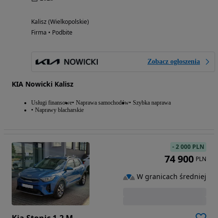
Kalisz (Wielkopolskie)
Firma • Podbite
Zobacz ogłoszenia
KIA Nowicki Kalisz
Usługi finansowe
Naprawa samochodów
Szybka naprawa
Naprawy blacharskie
-
2 000 PLN
74 900
PLN
W granicach średniej
Kia Stonic 1.2 M