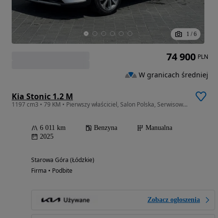
1
/
6
74 900
PLN
W granicach średniej
Kia Stonic 1.2 M
1197 cm3 • 79 KM • Pierwszy właściciel, Salon Polska, Serwisowany w ASO, Bezwypadkowy
6 011 km
Benzyna
Manualna
2025
Starowa Góra (Łódzkie)
Firma • Podbite
Zobacz ogłoszenia