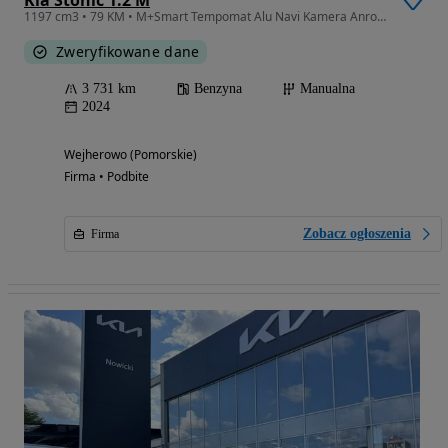
1197 cm3 • 79 KM • M+Smart Tempomat Alu Navi Kamera Anroid Carplay Fvat Dealer Kia
Zweryfikowane dane
3 731 km
Benzyna
Manualna
2024
Wejherowo (Pomorskie)
Firma • Podbite
Zobacz ogłoszenia
Firma