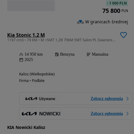
-
1 000 PLN
75 800
PLN
W granicach średniej
Kia Stonic 1.2 M
1197 cm3 • 79 KM • M +SMT 1,2B 79KM 5MT Salon PL Gwarancja FV23%
14 950 km
Benzyna
Manualna
2025
Kalisz (Wielkopolskie)
Firma • Podbite
Zobacz ogłoszenia
Zobacz ogłoszenia
KIA Nowicki Kalisz