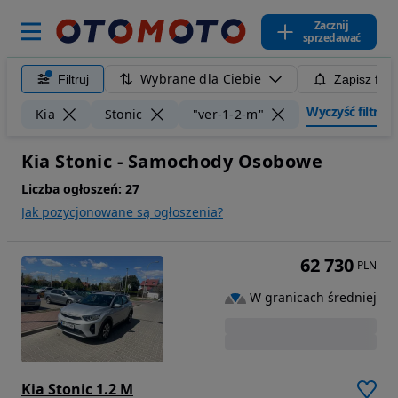
Zacznij
sprzedawać
Wybrane dla Ciebie
Filtruj
Zapisz filt
Wyczyść filtry
Kia
Stonic
"ver-1-2-m"
Kia Stonic - Samochody Osobowe
Liczba ogłoszeń:
27
Jak pozycjonowane są ogłoszenia?
62 730
PLN
W granicach średniej
Kia Stonic 1.2 M