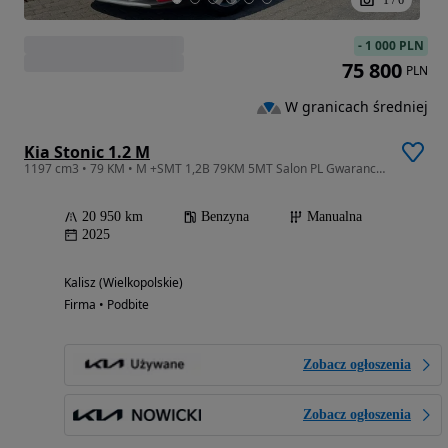
-
1 000 PLN
75 800
PLN
W granicach średniej
Kia Stonic 1.2 M
1197 cm3 • 79 KM • M +SMT 1,2B 79KM 5MT Salon PL Gwarancja FV23%
20 950 km
Benzyna
Manualna
2025
Kalisz (Wielkopolskie)
Firma • Podbite
Zobacz ogłoszenia
Zobacz ogłoszenia