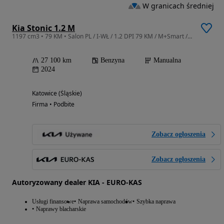
W granicach średniej
Kia Stonic 1.2 M
1197 cm3 • 79 KM • Salon PL / I-WŁ / 1.2 DPI 79 KM / M+Smart / FV23% / Gwar. KIA / MY2025
27 100 km
Benzyna
Manualna
2024
Katowice (Śląskie)
Firma • Podbite
Zobacz ogłoszenia
Zobacz ogłoszenia
Autoryzowany dealer KIA - EURO-KAS
Usługi finansowe
Naprawa samochodów
Szybka naprawa
Naprawy blacharskie