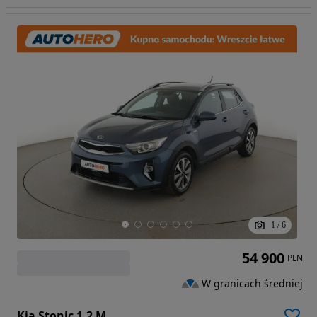
1
/
6
54 900
PLN
W granicach średniej
Kia Stonic 1.2 M