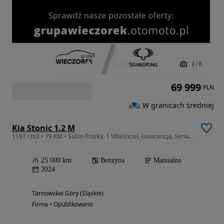
1
/
6
69 999
PLN
W granicach średniej
Kia Stonic 1.2 M
1197 cm3 • 79 KM • Salon Polska, 1 Właściciel, Gwarancja, Serw. w ASO, FV VAT ! ! !
25 000 km
Benzyna
Manualna
2024
Tarnowskie Góry (Śląskie)
Firma • Opublikowano