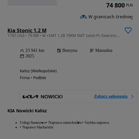
74 800
PLN
W granicach średniej
Kia Stonic 1.2 M
1197 cm3 • 79 KM • M +SMT 1,2B 79KM 5MT Salon PL Gwarancja FV23%
23 941 km
Benzyna
Manualna
2025
Kalisz (Wielkopolskie)
Firma • Podbite
Zobacz ogłoszenia
KIA Nowicki Kalisz
Usługi finansowe
Naprawa samochodów
Szybka naprawa
Naprawy blacharskie