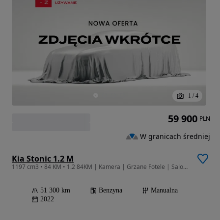
1
/
4
59 900
PLN
W granicach średniej
Kia Stonic 1.2 M
1197 cm3 • 84 KM • 1.2 84KM | Kamera | Grzane Fotele | Salon PL
51 300 km
Benzyna
Manualna
2022