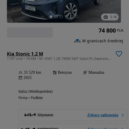
1
/
6
74 800
PLN
W granicach średniej
Kia Stonic 1.2 M
1197 cm3 • 79 KM • M +SMT 1,2B 79KM 5MT Salon PL Gwarancja FV23%
33 529 km
Benzyna
Manualna
2025
Kalisz (Wielkopolskie)
Firma • Podbite
Zobacz ogłoszenia