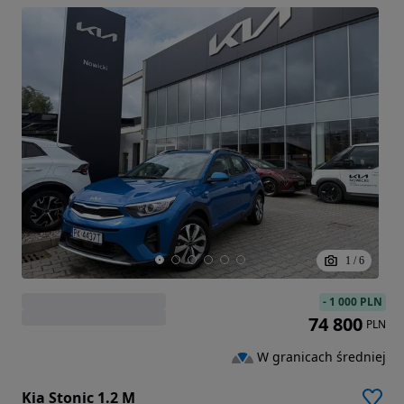
1
/
6
-
1 000 PLN
74 800
PLN
W granicach średniej
Kia Stonic 1.2 M