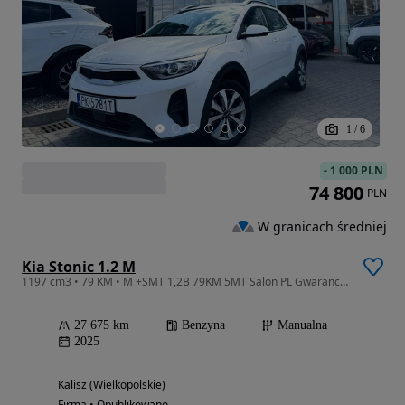
1
/
6
-
1 000 PLN
74 800
PLN
W granicach średniej
Kia Stonic 1.2 M
1197 cm3 • 79 KM • M +SMT 1,2B 79KM 5MT Salon PL Gwarancja FV23%
27 675 km
Benzyna
Manualna
2025
Kalisz (Wielkopolskie)
Firma • Opublikowano