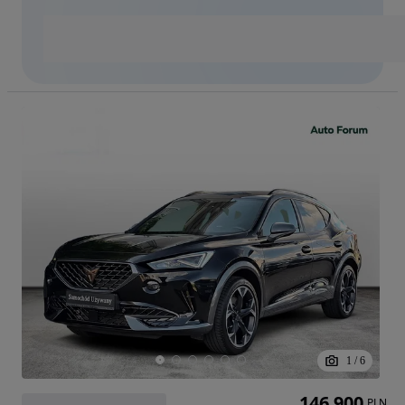
1
/
6
146 900
PLN