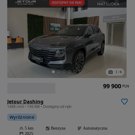
1
/
6
99 900
PLN
Jetour Dashing
1498 cm3 • 156 KM • Dostępny od ręki
Wyróżnione
5 km
Benzyna
Automatyczna
2025