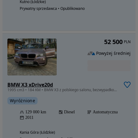
Kutno (Łódzkie)
Prywatny sprzedawca • Opublikowano
52 500
PLN
Powyżej średniej
BMW X3 xDrive20d
1995 cm3 • 184 KM • BMW X3 z polskiego salonu, bezwypadkowe, stan bardzo dobry.
Wyróżnione
129 000 km
Diesel
Automatyczna
2011
Kania Góra (Łódzkie)