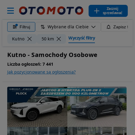
Zacznij
sprzedawać
Wybrane dla Ciebie
Filtruj
Zapisz filt
Wyczyść filtry
Kutno
50 km
Kutno - Samochody Osobowe
Liczba ogłoszeń:
7 441
Jak pozycjonowane są ogłoszenia?