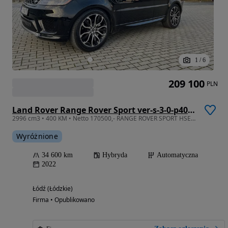
1
/
6
209 100
PLN
Land Rover Range Rover Sport ver-s-3-0-p400-mhev-dynamic-hse
2996 cm3 • 400 KM • Netto 170500,- RANGE ROVER SPORT HSE Silver Edition 3.0/400KM Hybryda!
Wyróżnione
34 600 km
Hybryda
Automatyczna
2022
Łódź (Łódzkie)
Firma • Opublikowano