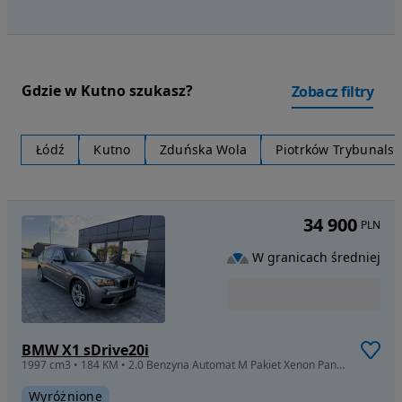
Gdzie w Kutno szukasz?
Zobacz filtry
Łódź
Kutno
Zduńska Wola
Piotrków Trybunalsk
34 900
PLN
W granicach średniej
BMW X1 sDrive20i
1997 cm3 • 184 KM • 2.0 Benzyna Automat M Pakiet Xenon Panorama Nawigacja Gwarancja
Wyróżnione