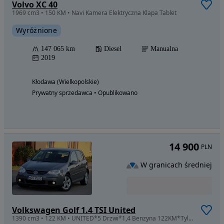
Volvo XC 40
1969 cm3 • 150 KM • Navi Kamera Elektryczna Klapa Tablet
Wyróżnione
147 065 km
Diesel
Manualna
2019
Kłodawa (Wielkopolskie)
Prywatny sprzedawca • Opublikowano
14 900
PLN
W granicach średniej
Volkswagen Golf 1.4 TSI United
1390 cm3 • 122 KM • UNITED*5 Drzwi*1,4 Benzyna 122KM*Tylko 128.oookm-100%Serwis z Niemiec