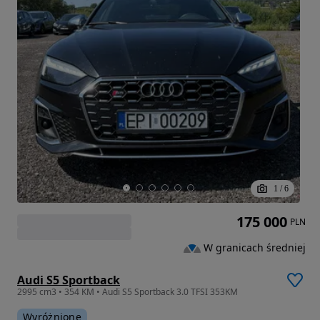
1
/
6
175 000
PLN
W granicach średniej
Audi S5 Sportback
2995 cm3 • 354 KM • Audi S5 Sportback 3.0 TFSI 353KM
Wyróżnione