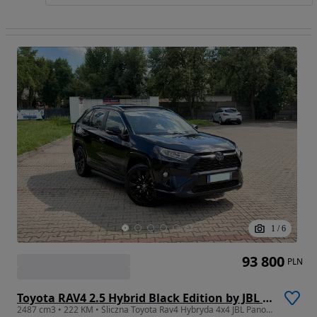
1
/
6
93 800
PLN
Toyota RAV4 2.5 Hybrid Black Edition by JBL 4x4
2487 cm3 • 222 KM • Śliczna Toyota Rav4 Hybryda 4x4 JBL Panorama Kamera 360 !!! FULL !!!