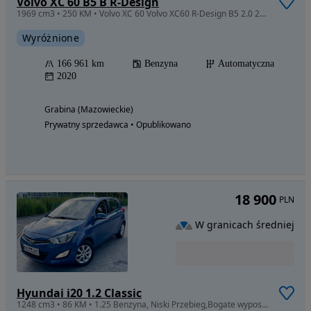
Volvo XC 60 B5 B R-Design
1969 cm3 • 250 KM • Volvo XC 60 Volvo XC60 R-Design B5 2.0 250KM - Salon PL - FV VAT 23%
Wyróżnione
166 961 km
Benzyna
Automatyczna
2020
Grabina (Mazowieckie)
Prywatny sprzedawca • Opublikowano
18 900
PLN
W granicach średniej
Hyundai i20 1.2 Classic
1248 cm3 • 86 KM • 1.25 Benzyna, Niski Przebieg,Bogate wyposażenie, Zadbany POLECAM