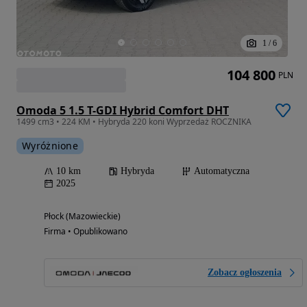
1
/
6
104 800
PLN
Omoda 5 1.5 T-GDI Hybrid Comfort DHT
1499 cm3 • 224 KM • Hybryda 220 koni Wyprzedaż ROCZNIKA
Wyróżnione
10 km
Hybryda
Automatyczna
2025
Płock (Mazowieckie)
Firma • Opublikowano
Zobacz ogłoszenia