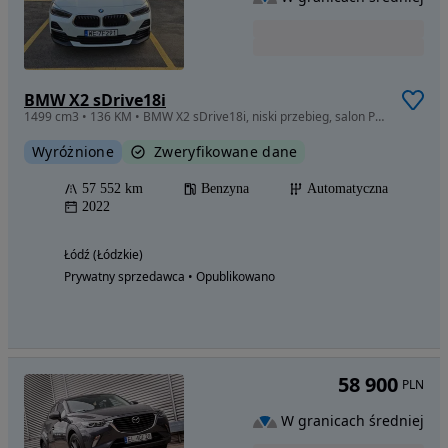
BMW X2 sDrive18i
1499 cm3 • 136 KM • BMW X2 sDrive18i, niski przebieg, salon PL, FV 23%
Wyróżnione
Zweryfikowane dane
57 552 km
Benzyna
Automatyczna
2022
Łódź (Łódzkie)
Prywatny sprzedawca • Opublikowano
58 900
PLN
W granicach średniej