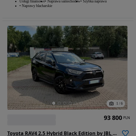
Usługi finansowe
Naprawa samochodów
Szybka naprawa
Naprawy blacharskie
1
/
6
93 800
PLN
Toyota RAV4 2.5 Hybrid Black Edition by JBL 4x4