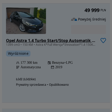
49 999
PLN
Powyżej średniej
Opel Astra 1.4 Turbo Start/Stop Automatik Innovation
1399 cm3 • 150 KM • Astra K*Full Wersja*Innovation*1.4 150KM LPG*Aktywny tempomat*Gwarancj
Wyróżnione
177 300 km
Benzyna+LPG
Automatyczna
2019
Łódź (Łódzkie)
Prywatny sprzedawca • Opublikowano