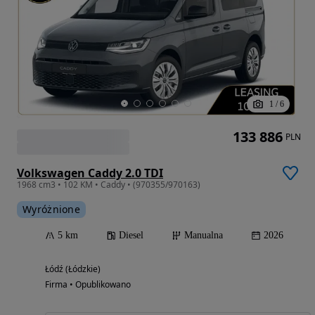
1
/
6
133 886
PLN
Volkswagen Caddy 2.0 TDI
1968 cm3 • 102 KM • Caddy • (970355/970163)
Wyróżnione
5 km
Diesel
Manualna
2026
Łódź (Łódzkie)
Firma • Opublikowano