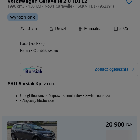
Volkswagen Caravelle 2.0 TDI L2
1996 cm3 • 150 KM • Nowa Caravelle • 150KM TDI • (962391)
Wyróżnione
10 km
Diesel
Manualna
2025
Łódź (Łódzkie)
Firma • Opublikowano
Zobacz ogłoszenia
PHU Bursiak Sp. z o.o.
Usługi finansowe
Naprawa samochodów
Szybka naprawa
Naprawy blacharskie
20 900
PLN