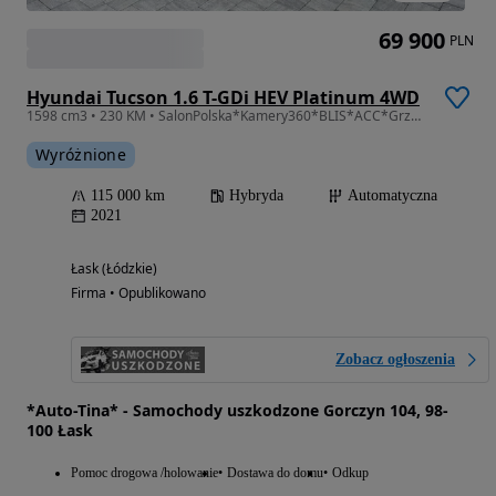
69 900
PLN
Hyundai Tucson 1.6 T-GDi HEV Platinum 4WD
1598 cm3 • 230 KM • SalonPolska*Kamery360*BLIS*ACC*GrzaneWentlowaneFotele*Panorama*Faktura
Wyróżnione
115 000 km
Hybryda
Automatyczna
2021
Łask (Łódzkie)
Firma • Opublikowano
Zobacz ogłoszenia
*Auto-Tina* - Samochody uszkodzone Gorczyn 104, 98-
100 Łask
Pomoc drogowa /holowanie
Dostawa do domu
Odkup