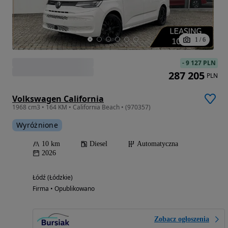
1
/
6
-
9 127 PLN
287 205
PLN
Volkswagen California
1968 cm3 • 164 KM • California Beach • (970357)
Wyróżnione
10 km
Diesel
Automatyczna
2026
Łódź (Łódzkie)
Firma • Opublikowano
Zobacz ogłoszenia