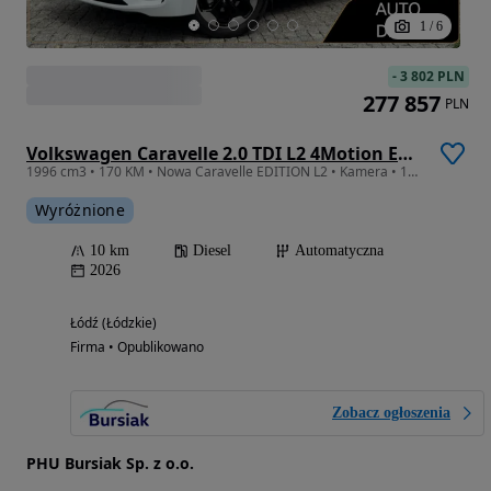
1
/
6
-
3 802 PLN
277 857
PLN
Volkswagen Caravelle 2.0 TDI L2 4Motion Edition
1996 cm3 • 170 KM • Nowa Caravelle EDITION L2 • Kamera • 170KM TDI • 4MOTION (964746)
Wyróżnione
10 km
Diesel
Automatyczna
2026
Łódź (Łódzkie)
Firma • Opublikowano
Zobacz ogłoszenia
PHU Bursiak Sp. z o.o.