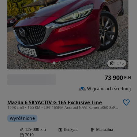
1
/
6
73 900
PLN
W granicach średniej
Mazda 6 SKYACTIV-G 165 Exclusive-Line
1998 cm3 • 165 KM • LIFT 165KM Android NAVI Kamera360 2xPDC HeadUp FULL LED 139TyśKmSERWIS
Wyróżnione
139 000 km
Benzyna
Manualna
2019