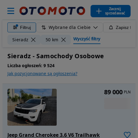
Zacznij
sprzedawać
Wybrane dla Ciebie
Filtruj
Zapisz filt
Wyczyść filtry
Sieradz
50 km
Sieradz - Samochody Osobowe
Liczba ogłoszeń:
9 524
Jak pozycjonowane są ogłoszenia?
89 000
PLN
Jeep Grand Cherokee 3.6 V6 Trailhawk