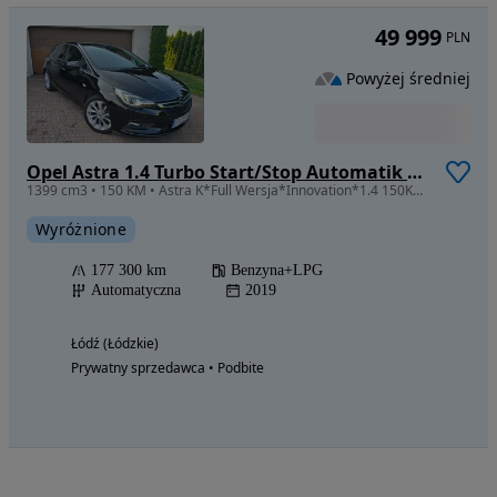
49 999
PLN
Powyżej średniej
Opel Astra 1.4 Turbo Start/Stop Automatik Innovation
1399 cm3 • 150 KM • Astra K*Full Wersja*Innovation*1.4 150KM LPG*Aktywny tempomat*Gwarancj
Wyróżnione
177 300 km
Benzyna+LPG
Automatyczna
2019
Łódź (Łódzkie)
Prywatny sprzedawca • Podbite