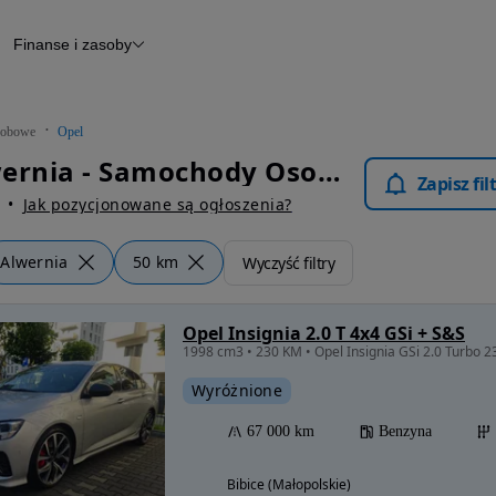
Finanse i zasoby
chody
Finansowanie
Leasing
dy
Narzędzie do wyceny samochodu
tryczne
Raport z inspekcji
obowe
Opel
m
Raport historii pojazdu
Opel Alwernia - Samochody Osobowe
Otomoto News
Zapisz fi
wane
Jak pozycjonowane są ogłoszenia?
Alwernia
50 km
Wyczyść filtry
Opel Insignia 2.0 T 4x4 GSi + S&S
Wyróżnione
67 000 km
Benzyna
Bibice (Małopolskie)