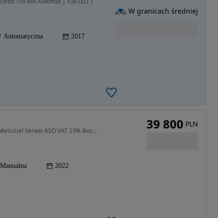
 Turbo 150 KM Automat | Full LED |
W granicach średniej
Automatyczna
2017
39 800
PLN
1199 cm3 • 130 KM • Salon Polska Poleasingowy I właściciel Serwis ASO VAT 23% Bezwypadkowy
Manualna
2022