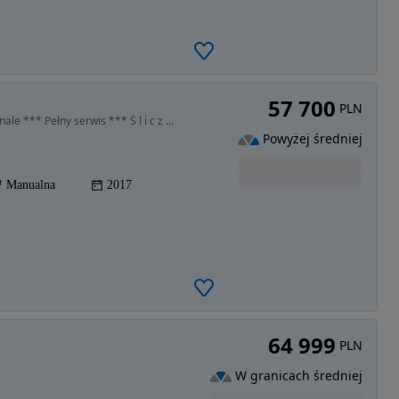
57 700
PLN
1490 cm3 • 165 KM • ***OPC Line*** Cała w oryginale *** Pełny serwis *** Ś l i c z n a ***
Powyżej średniej
Manualna
2017
64 999
PLN
W granicach średniej