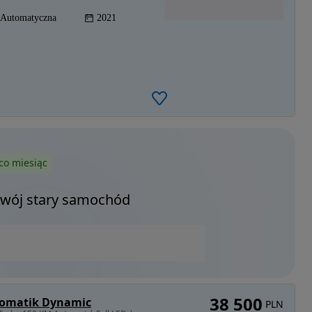
Automatyczna
2021
co miesiąc
Twój stary samochód
38 500
utomatik Dynamic
PLN