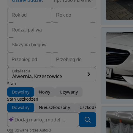
Ustaw budżet
np. 1200 PLN/mc
Lokalizacja
Alwernia, Krzeszowice
Stan
Dowolny
Nowy
Używany
Stan uszkodzeń
Dowolny
Nieuszkodzony
Uszkodzony
Obsługiwane przez AutoIQ