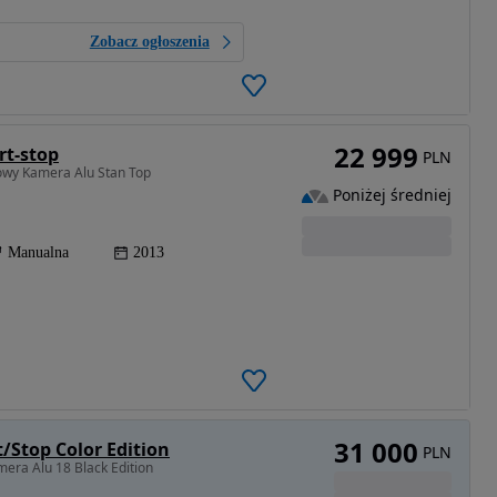
Zobacz ogłoszenia
22 999
rt-stop
PLN
owy Kamera Alu Stan Top
Poniżej średniej
Manualna
2013
31 000
/Stop Color Edition
PLN
era Alu 18 Black Edition