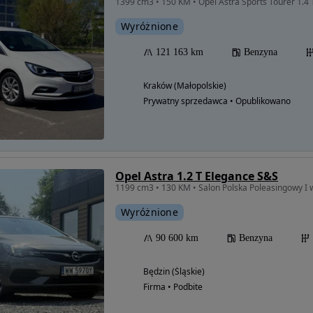
1399 cm3 • 150 KM • Opel Astra Sports Tourer 1.4
Wyróżnione
121 163 km
Benzyna
Kraków (Małopolskie)
Prywatny sprzedawca • Opublikowano
Opel Astra 1.2 T Elegance S&S
Wyróżnione
90 600 km
Benzyna
Będzin (Śląskie)
Firma • Podbite