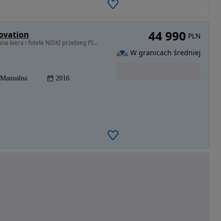
44 990
novation
PLN
1399 cm3 • 125 KM • 1.4T Full LED Klimatronik Grzana kiera i fotele NISKI przebieg PIĘKNA
W granicach średniej
Manualna
2016