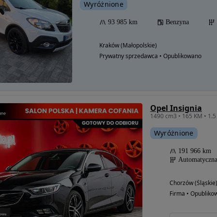
Wyróżnione
93 985 km
Benzyna
Kraków (Małopolskie)
Prywatny sprzedawca • Opublikowano
Opel Insignia
1490 cm3 • 165 KM • 1.
Wyróżnione
191 966 km
Automatyczn
Chorzów (Śląskie
Firma • Opubliko