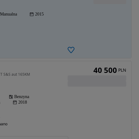
Manualna
2015
40 500
PLN
5 T S&S aut 165KM
Benzyna
a
2018
)
wano