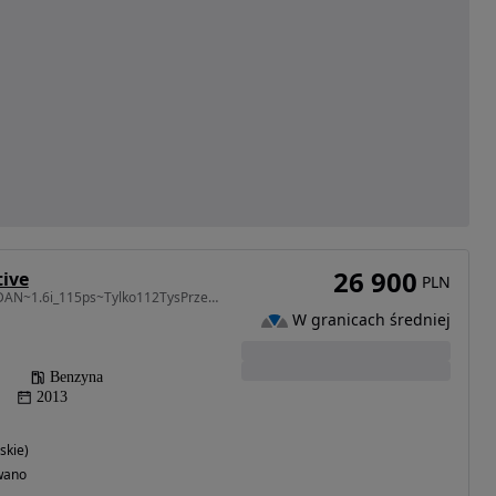
26 900
tive
PLN
1598 cm3 • 115 KM • SEDAN~1.6i_115ps~Tylko112TysPrzebiegu~Serwisowana~ALU.18~UNIKAT
W granicach średniej
Benzyna
2013
skie)
wano