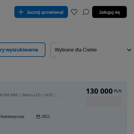
Zacznij sprzedawać
Zaloguj się
ltry wyszukiwania
130 000
PLN
1998 cm3 • 230 KM • Opel Insignia GSi 2.0 Turbo 230 KM AWD | Matrix LED | HUD | ACC | ASO
Automatyczna
2021