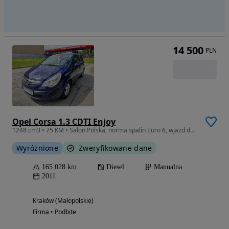
14 500
PLN
Opel Corsa 1.3 CDTI Enjoy
1248 cm3 • 75 KM • Salon Polska, norma spalin Euro 6, wjazd do S.C.T. Kraków i Warszawa.
Wyróżnione
Zweryfikowane dane
165 028 km
Diesel
Manualna
2011
Kraków (Małopolskie)
Firma • Podbite