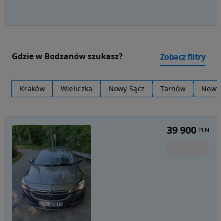
Gdzie w Bodzanów szukasz?
Zobacz filtry
Kraków
Wieliczka
Nowy Sącz
Tarnów
Nowy
39 900
PLN