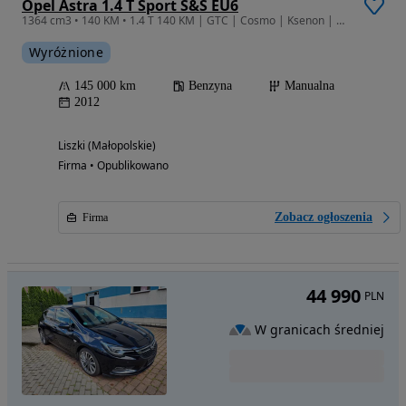
Opel Astra 1.4 T Sport S&S EU6
1364 cm3 • 140 KM • 1.4 T 140 KM | GTC | Cosmo | Ksenon | Bezwypadkowy |
Wyróżnione
145 000 km
Benzyna
Manualna
2012
Liszki (Małopolskie)
Firma • Opublikowano
Zobacz ogłoszenia
Firma
44 990
PLN
W granicach średniej