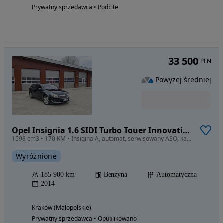
Prywatny sprzedawca • Podbite
33 500
PLN
Powyżej średniej
Opel Insignia 1.6 SIDI Turbo Touer Innovation
1598 cm3 • 170 KM • Insigina A, automat, serwisowany ASO, kamera cofania, navigacja
Wyróżnione
185 900 km
Benzyna
Automatyczna
2014
Kraków (Małopolskie)
Prywatny sprzedawca • Opublikowano