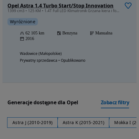
Opel Astra 1.4 Turbo Start/Stop Innovation
1399 cm3 • 125 KM • 1.4T Full LED Klimatronik Grzana kiera i fotele NISKI przebieg PIĘKNA
Wyróżnione
62 105 km
Benzyna
Manualna
2016
Wadowice (Małopolskie)
Prywatny sprzedawca • Opublikowano
Generacje dostępne dla Opel
Zobacz filtry
Astra J (2010-2019)
Astra K (2015-2021)
Mokka I (2