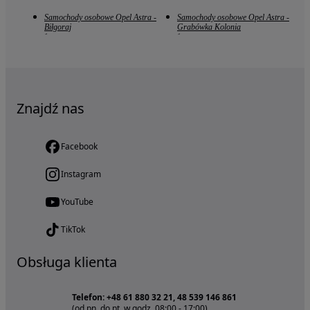
Samochody osobowe Opel Astra -
Samochody osobowe Opel Astra -
Biłgoraj
Grabówka Kolonia
1
1
Znajdź nas
Facebook
Instagram
YouTube
TikTok
Obsługa klienta
Telefon: +48 61 880 32 21, 48 539 146 861
(od pn. do pt. w godz. 08:00 - 17:00)