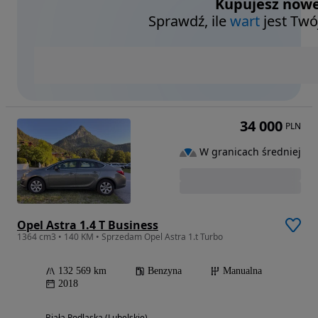
Kupujesz nowe
Sprawdź, ile
wart
jest Twó
34 000
PLN
W granicach średniej
Opel Astra 1.4 T Business
1364 cm3 • 140 KM • Sprzedam Opel Astra 1.t Turbo
132 569 km
Benzyna
Manualna
2018
Biała Podlaska (Lubelskie)