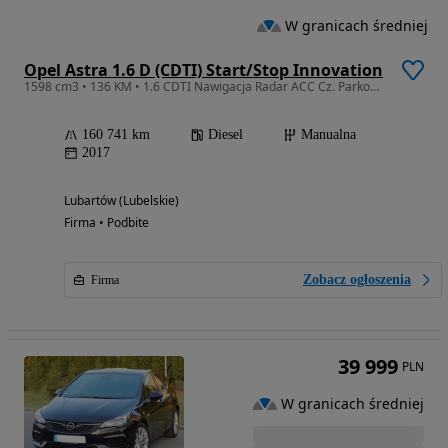
W granicach średniej
Opel Astra 1.6 D (CDTI) Start/Stop Innovation
1598 cm3 • 136 KM • 1.6 CDTI Nawigacja Radar ACC Cz. Parkowania Kamera cofania
160 741 km
Diesel
Manualna
2017
Lubartów (Lubelskie)
Firma • Podbite
Zobacz ogłoszenia
Firma
39 999
PLN
W granicach średniej