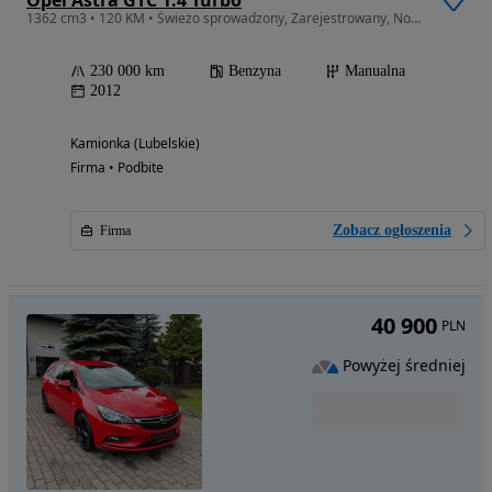
Opel Astra GTC 1.4 Turbo
1362 cm3 • 120 KM • Świeżo sprowadzony, Zarejestrowany, Nowy rozrząd
230 000 km
Benzyna
Manualna
2012
Kamionka (Lubelskie)
Firma • Podbite
Zobacz ogłoszenia
Firma
40 900
PLN
Powyżej średniej