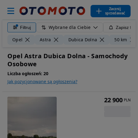
Zacznij
sprzedawać
Wybrane dla Ciebie
Filtruj
Zapisz filt
Opel
Astra
Dubica Dolna
50 km
Opel Astra Dubica Dolna - Samochody
Osobowe
Liczba ogłoszeń:
20
Jak pozycjonowane są ogłoszenia?
22 900
PLN