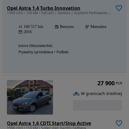
Opel Astra 1.4 Turbo Innovation
1399 cm3 • 150 KM • Full LED | Kamera | Asystent Parkowania | Bezwypadek
160 517 km
Benzyna
Manualna
2016
Łosice (Mazowieckie)
Prywatny sprzedawca • Podbite
27 900
PLN
W granicach średniej
Opel Astra 1.6 CDTI Start/Stop Active
1598 cm3 • 110 KM • Super stan, bardzo zadbana