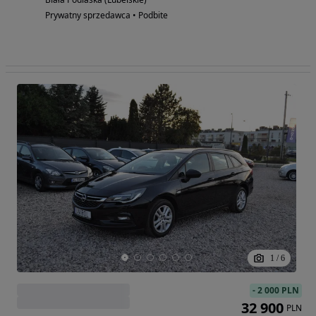
Prywatny sprzedawca • Podbite
1
/
6
-
2 000 PLN
32 900
PLN