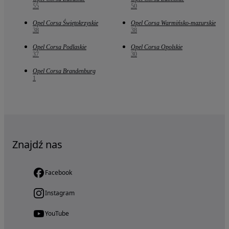
55
50
Opel Corsa Świętokrzyskie
Opel Corsa Warmińsko-mazurskie
38
38
Opel Corsa Podlaskie
Opel Corsa Opolskie
37
30
Opel Corsa Brandenburg
1
Znajdź nas
Facebook
Instagram
YouTube