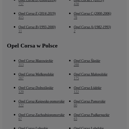
Opel Corsa D (2006-2014)
Opel Corsa F (2019-)
757
438
Opel Corsa E (2014-2019)
Opel Corsa C (2000-2006)
415
78
Opel Corsa B (1993-2000)
Opel Corsa A (1982-1993)
11
2
Opel Corsa w Polsce
Opel Corsa Mazowieckie
Opel Corsa Śląskie
313
288
Opel Corsa Wielkopolskie
Opel Corsa Małopolskie
267
175
Opel Corsa Dolnośląskie
Opel Corsa Łódzkie
129
122
Opel Corsa Kujawsko-pomorskie
Opel Corsa Pomorskie
122
80
Opel Corsa Zachodniopomorskie
Opel Corsa Podkarpackie
67
63
Opel Corsa Lubuskie
Opel Corsa Lubelskie