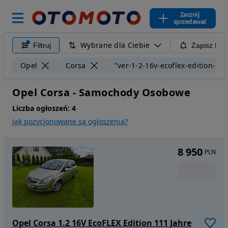
Zacznij
sprzedawać
Wybrane dla Ciebie
Filtruj
Zapisz filt
Opel
Corsa
"ver-1-2-16v-ecoflex-edition-111
Opel Corsa - Samochody Osobowe
Liczba ogłoszeń:
4
Jak pozycjonowane są ogłoszenia?
8 950
PLN
Opel Corsa 1.2 16V EcoFLEX Edition 111 Jahre