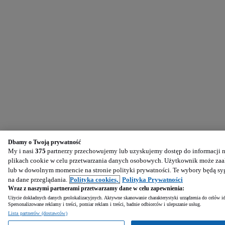
Dbamy o Twoją prywatność
My i nasi
375
partnerzy przechowujemy lub uzyskujemy dostęp do informacji na
plikach cookie w celu przetwarzania danych osobowych. Użytkownik może zaak
lub w dowolnym momencie na stronie polityki prywatności. Te wybory będą s
na dane przeglądania.
Polityka cookies,
Polityka Prywatności
Wraz z naszymi partnerami przetwarzamy dane w celu zapewnienia:
Użycie dokładnych danych geolokalizacyjnych. Aktywne skanowanie charakterystyki urządzenia do celów ide
Spersonalizowane reklamy i treści, pomiar reklam i treści, badnie odbiorców i ulepszanie usług.
Lista partnerów (dostawców)