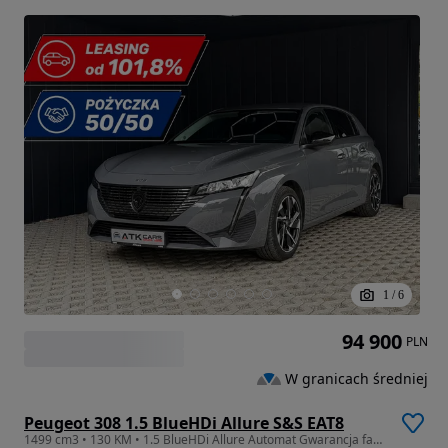
1
/
6
94 900
PLN
W granicach średniej
Peugeot 308 1.5 BlueHDi Allure S&S EAT8
1499 cm3 • 130 KM • 1.5 BlueHDi Allure Automat Gwarancja fabryczna