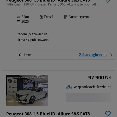
1499 cm3 • 130 KM • Diesel! Kamery 360! Aktywny tempomat! CarPlay!
2 km
Diesel
Automatyczna
2026
Radom (Mazowieckie)
Firma • Opublikowano
Zobacz ogłoszenia
Firma
97 900
PLN
W granicach średniej
Peugeot 308 1.5 BlueHDi Allure S&S EAT8