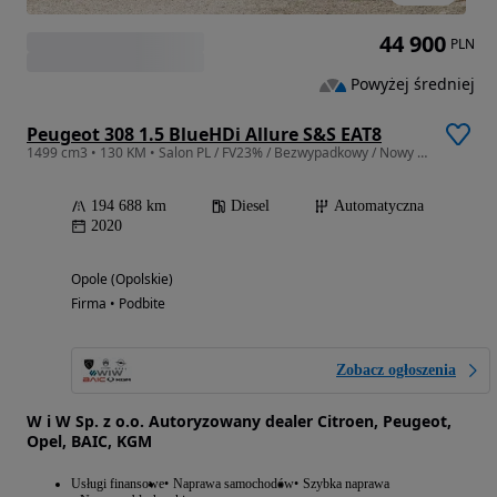
44 900
PLN
Powyżej średniej
Peugeot 308 1.5 BlueHDi Allure S&S EAT8
1499 cm3 • 130 KM • Salon PL / FV23% / Bezwypadkowy / Nowy silnik przy 140 tys km w ASO
194 688 km
Diesel
Automatyczna
2020
Opole (Opolskie)
Firma • Podbite
Zobacz ogłoszenia
W i W Sp. z o.o. Autoryzowany dealer Citroen, Peugeot,
Opel, BAIC, KGM
Usługi finansowe
Naprawa samochodów
Szybka naprawa