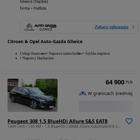
Gliwice (Śląskie)
Firma • Podbite
Zobacz ogłoszenia
Citroen & Opel Auto-Gazda Gliwice
Usługi finansowe
Naprawa samochodów
Szybka naprawa
Naprawy blacharskie
64 900
PLN
W granicach średniej
Peugeot 308 1.5 BlueHDi Allure S&S EAT8
1499 cm3 • 130 KM • 1.5 BlueHDi 130KM Allure AutomatEAT8 SW I Właściciel Serwisowany FV23%