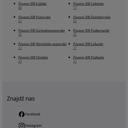
Peugeot 308 Łódzkie
Peugeot 308 Lubelskie
80
73
Peugeot 308 Pomorskie
Peugeot 308 Świętokrzyskie
61
59
Peugeot 308 Zachodniopomorskie
Peugeot 308 Podkarpackie
45
45
Peugeot 308 Warmińsko-mazurskie
Peugeot 308 Lubuskie
33
27
Peugeot 308 Opolskie
Peugeot 308 Podlaskie
19
15
Znajdź nas
Facebook
Instagram