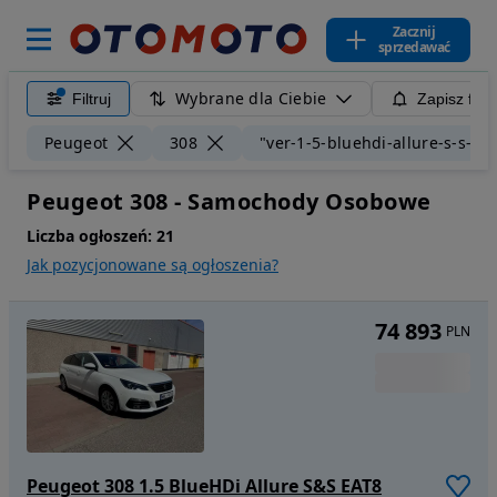
Zacznij
sprzedawać
Wybrane dla Ciebie
Filtruj
Zapisz filt
Peugeot
308
"ver-1-5-bluehdi-allure-s-s-ea
Peugeot 308 - Samochody Osobowe
Liczba ogłoszeń:
21
Jak pozycjonowane są ogłoszenia?
74 893
PLN
Peugeot 308 1.5 BlueHDi Allure S&S EAT8