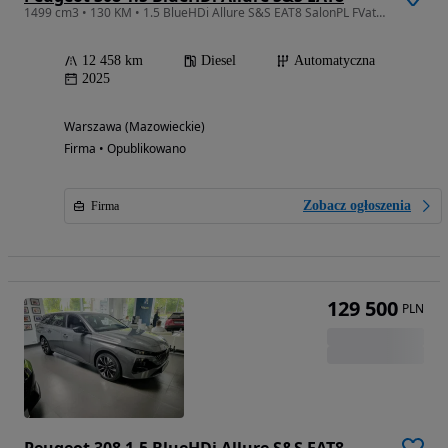
1499 cm3 • 130 KM • 1.5 BlueHDi Allure S&S EAT8 SalonPL FVat Niski Przebieg Od Ręki
12 458 km
Diesel
Automatyczna
2025
Warszawa (Mazowieckie)
Firma • Opublikowano
Zobacz ogłoszenia
Firma
129 500
PLN
Peugeot 308 1.5 BlueHDi Allure S&S EAT8