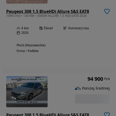
Peugeot 308 1.5 BlueHDi Allure S&S EAT8
1499 cm3 • 130 KM • 308SW ALLURE 1.5 HDI EAT8 2026
4 km
Diesel
Automatyczna
2026
Płock (Mazowieckie)
Firma • Podbite
94 900
PLN
Poniżej średniej
Peugeot 308 1.5 BlueHDi Allure S&S EAT8