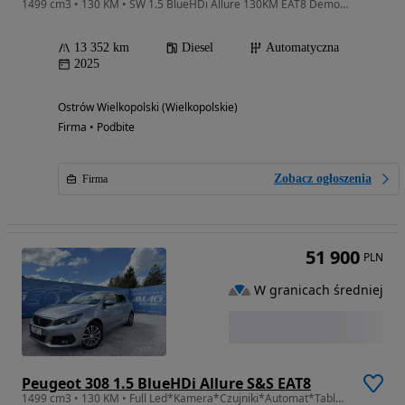
1499 cm3 • 130 KM • SW 1.5 BlueHDi Allure 130KM EAT8 Demo Dealer Gwarancja Leas.101,8%
13 352 km
Diesel
Automatyczna
2025
Ostrów Wielkopolski (Wielkopolskie)
Firma • Podbite
Zobacz ogłoszenia
Firma
51 900
PLN
W granicach średniej
Peugeot 308 1.5 BlueHDi Allure S&S EAT8
1499 cm3 • 130 KM • Full Led*Kamera*Czujniki*Automat*Tablet*Nawi*Klima*Gwarancja w cenie*