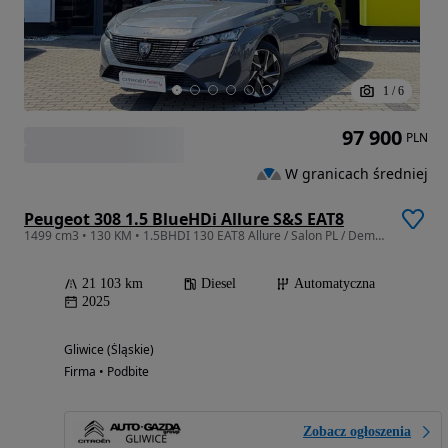
1
/
6
97 900
PLN
W granicach średniej
Peugeot 308 1.5 BlueHDi Allure S&S EAT8
1499 cm3 • 130 KM • 1.5BHDI 130 EAT8 Allure / Salon PL / Demo / Bezwypadkowy / F-Vat23%
21 103 km
Diesel
Automatyczna
2025
Gliwice (Śląskie)
Firma • Podbite
Zobacz ogłoszenia