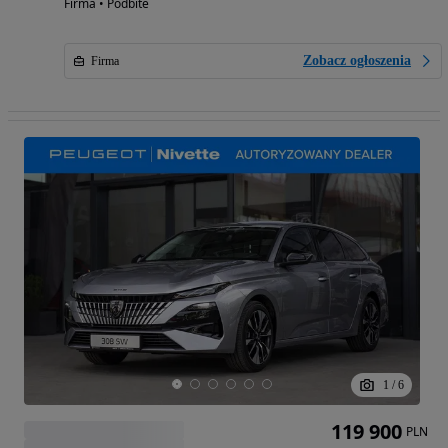
Firma • Podbite
Zobacz ogłoszenia
Firma
1
/
6
119 900
PLN