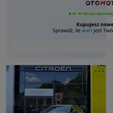
ok. 40 000 aut wycenian
Kupujesz nowe
Sprawdź, ile
wart
jest Twó