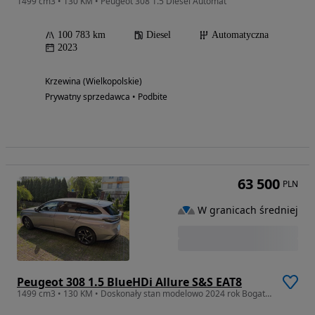
1499 cm3 • 130 KM • Peugeot 308 1.5 Diesel Automat
100 783 km
Diesel
Automatyczna
2023
Krzewina (Wielkopolskie)
Prywatny sprzedawca • Podbite
63 500
PLN
W granicach średniej
Peugeot 308 1.5 BlueHDi Allure S&S EAT8
1499 cm3 • 130 KM • Doskonały stan modelowo 2024 rok Bogata Wersja.Automat