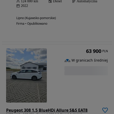
124 000 km
Diesel
Automatyczna
2022
Lipno (Kujawsko-pomorskie)
Firma • Opublikowano
63 900
PLN
W granicach średniej
Peugeot 308 1.5 BlueHDi Allure S&S EAT8