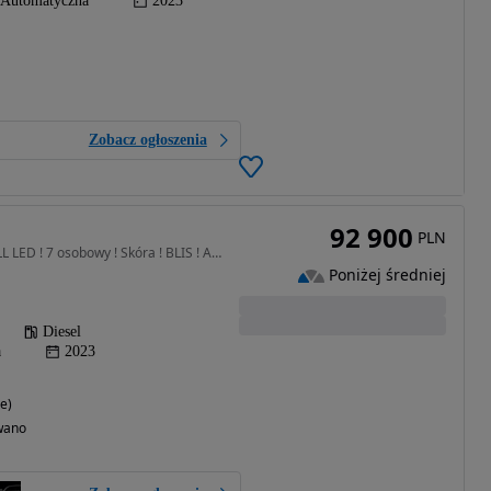
Automatyczna
2023
Zobacz ogłoszenia
92 900
PLN
1499 cm3 • 130 KM • FULL LED ! 7 osobowy ! Skóra ! BLIS ! Asystenci ! Ambiente ! LIFT 2024
Poniżej średniej
Diesel
a
2023
e)
wano