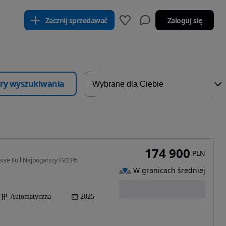
Zacznij sprzedawać
Zaloguj się
ltry wyszukiwania
174 900
PLN
ive Full Najbogatszy FV23%
W granicach średniej
Automatyczna
2025