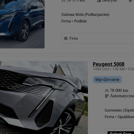
39 573 km
Benzyna
Stalowa Wola (Podkarpackie)
Firma • Podbite
Firma
Peugeot 5008
Wyróżnione
78 000 km
Automatyczn
Sosnowiec (Śląski
Firma • Opubliko