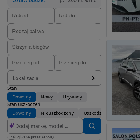
Ustaw budżet
np. 1200 PLN/mc
Lokalizacja
Stan
Dowolny
Nowy
Używany
Stan uszkodzeń
Dowolny
Nieuszkodzony
Uszkodzony
Obsługiwane przez AutoIQ