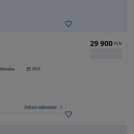
29 900
PLN
Manualna
2016
Zobacz ogłoszenia