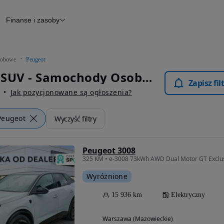
Finanse i zasoby
chody
Finansowanie
Leasing
dy
Narzędzie do wyceny samochodu
tryczne
Raport z inspekcji
obowe
Peugeot
m
Raport historii pojazdu
Peugeot SUV - Samochody Osobowe
Otomoto News
Zapisz fi
wane
Jak pozycjonowane są ogłoszenia?
Peugeot
Wyczyść filtry
Peugeot 3008
325 KM • e-3008 73kWh AWD Dual Motor GT Exclus
Wyróżnione
15 936 km
Elektryczny
Warszawa (Mazowieckie)