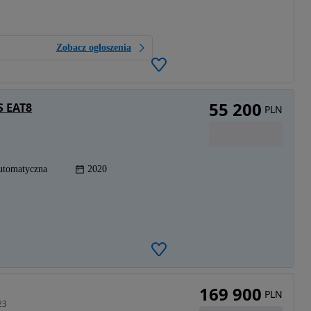
Zobacz ogłoszenia
55 200
S EAT8
PLN
utomatyczna
2020
169 900
PLN
23