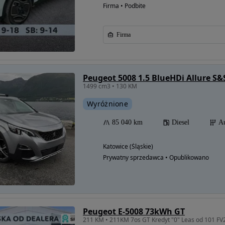
Firma • Podbite
Firma
Peugeot 5008 1.5 BlueHDi Allure S&
1499 cm3 • 130 KM
Wyróżnione
85 040 km
Diesel
A
Katowice (Śląskie)
Prywatny sprzedawca • Opublikowano
Peugeot E-5008 73kWh GT
211 KM • 211KM 7os GT Kredyt "0" Leas od 101 FV