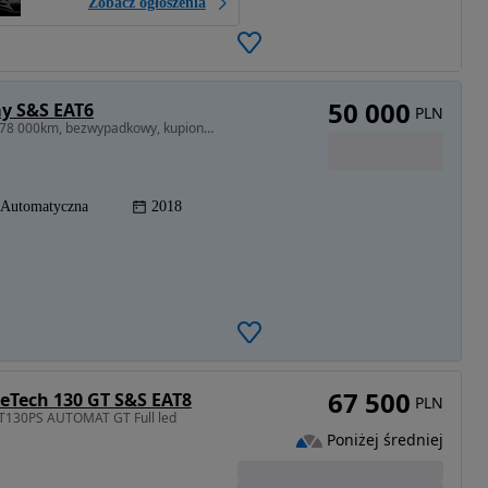
Zobacz ogłoszenia
50 000
ay S&S EAT6
PLN
1199 cm3 • 110 KM • Pierwszy właściciel, przebieg 78 000km, bezwypadkowy, kupiony w Polsce
Automatyczna
2018
67 500
eTech 130 GT S&S EAT8
PLN
2T130PS AUTOMAT GT Full led
Poniżej średniej