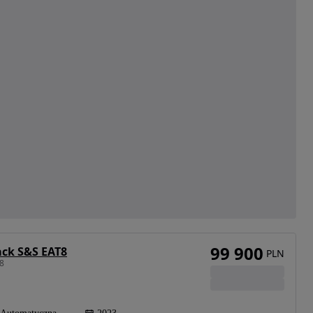
99 900
ack S&S EAT8
PLN
T8