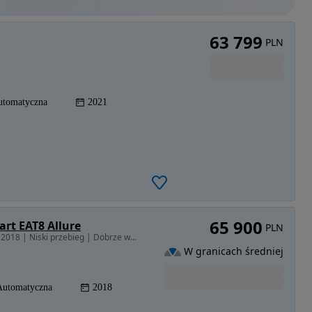
63 799
PLN
utomatyczna
2021
65 900
art EAT8 Allure
PLN
1997 cm3 • 177 KM • 2.0 HDI I 177 KM I Automat | 2018 | Niski przebieg | Dobrze wyposażony
W granicach średniej
Automatyczna
2018