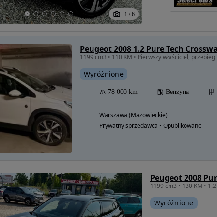
1
/
6
Peugeot 2008 1.2 Pure Tech Crossw
Wyróżnione
78 000 km
Benzyna
Warszawa (Mazowieckie)
Prywatny sprzedawca • Opublikowano
Peugeot 2008 Pur
1199 cm3 • 130 KM • 1.
Wyróżnione