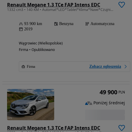
Renault Megane 1.3 TCe FAP Intens EDC
1332 cm3 • 140 KM • Automat*LED*Tablet*Klima*Nawi*Czujniki*Bluetooth*Gwarancja w cenie*
93 900 km
Benzyna
Automatyczna
2019
Wągrowiec (Wielkopolskie)
Firma • Opublikowano
Zobacz ogłoszenia
Firma
49 900
PLN
Poniżej średniej
Renault Megane 1.3 TCe FAP Intens EDC