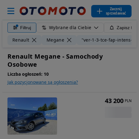
Zacznij
sprzedawać
Wybrane dla Ciebie
Filtruj
Zapisz filt
Renault
Megane
"ver-1-3-tce-fap-intens-ed
Renault Megane - Samochody
Osobowe
Liczba ogłoszeń:
10
Jak pozycjonowane są ogłoszenia?
43 200
PLN