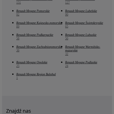
151
127
Renault Megane Pomorskie
Renault Megane Lubelskie
92
90
Renault Megane Kujawsko-pomorskie
Renault Megane Świętokrzyskie
89
65
Renault Megane Podkarpackie
Renault Megane Lubuskie
58
50
Renault Megane Zachodniopomorskie
Renault Megane Warmińsko-
36
mazurskie
32
Renault Megane Opolskie
Renault Megane Podlaskie
25
24
Renault Megane Region Balsthal
1
Znajdź nas