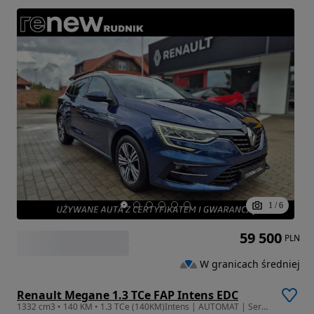
1
/
6
59 500
PLN
W granicach średniej
Renault Megane 1.3 TCe FAP Intens EDC
1332 cm3 • 140 KM • 1.3 TCe (140KM)Intens | AUTOMAT | Serwis ASO | GWARANCJA 12msc!