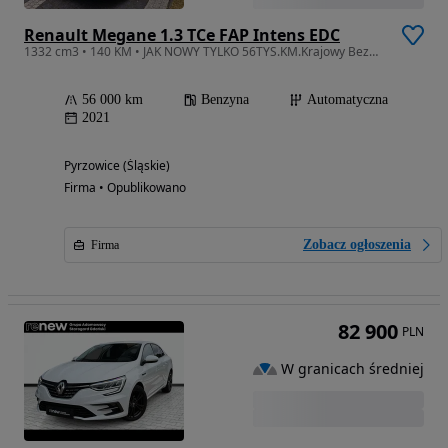
Renault Megane 1.3 TCe FAP Intens EDC
1332 cm3 • 140 KM • JAK NOWY TYLKO 56TYS.KM.Krajowy Bezwypadkowy 1Właściciel Serwisowany!
56 000 km
Benzyna
Automatyczna
2021
Pyrzowice (Śląskie)
Firma • Opublikowano
Zobacz ogłoszenia
Firma
82 900
PLN
W granicach średniej