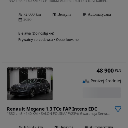
1332 cm3 • 140 KM • TCE 140KM Automat Full LED Navi Kamera
72 000 km
Benzyna
Automatyczna
2020
Bielawa (Dolnośląskie)
Prywatny sprzedawca • Opublikowano
48 900
PLN
Poniżej średniej
Renault Megane 1.3 TCe FAP Intens EDC
1332 cm3 • 140 KM • SALON POLSKA/ FV23%/ Gwarancja Serwisowa/ 39 756 NETTO
169 612 km
Benzyna
Automatyczna