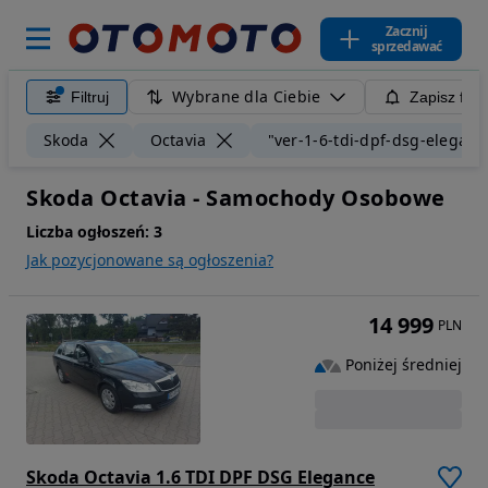
Zacznij
sprzedawać
Wybrane dla Ciebie
Filtruj
Zapisz filt
Skoda
Octavia
"ver-1-6-tdi-dpf-dsg-eleganc
Skoda Octavia - Samochody Osobowe
Liczba ogłoszeń:
3
Jak pozycjonowane są ogłoszenia?
14 999
PLN
Poniżej średniej
Skoda Octavia 1.6 TDI DPF DSG Elegance