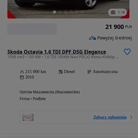
1
/
6
21 900
PLN
Powyżej średniej
Skoda Octavia 1.6 TDI DPF DSG Elegance
1598 cm3 • 105 KM • 1,6 TDI 105KM Navi PDCx2 Klima Alufelgi 1Wł. Serwis z DE Super Stan !
215 000 km
Diesel
Automatyczna
2010
Ostrów Mazowiecka (Mazowieckie)
Firma • Podbite
Zobacz ogłoszenia