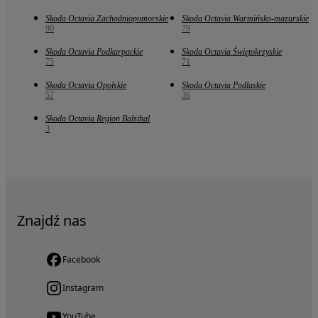
Skoda Octavia Zachodniopomorskie
Skoda Octavia Warmińsko-mazurskie
90
79
Skoda Octavia Podkarpackie
Skoda Octavia Świętokrzyskie
75
71
Skoda Octavia Opolskie
Skoda Octavia Podlaskie
57
36
Skoda Octavia Region Balsthal
3
Znajdź nas
Facebook
Instagram
YouTube