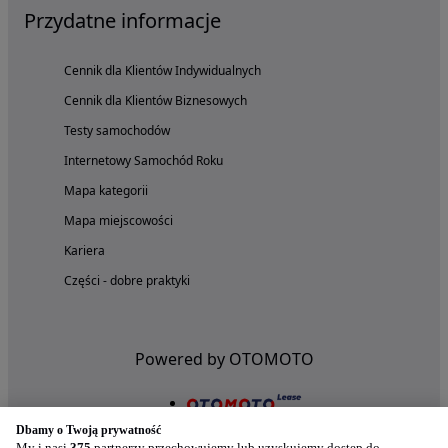
Przydatne informacje
Cennik dla Klientów Indywidualnych
Cennik dla Klientów Biznesowych
Testy samochodów
Internetowy Samochód Roku
Mapa kategorii
Mapa miejscowości
Kariera
Części - dobre praktyki
Powered by OTOMOTO
Dbamy o Twoją prywatność
My i nasi
375
partnerzy przechowujemy lub uzyskujemy dostęp do