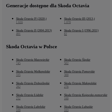
Generacje dostępne dla Skoda Octavia
Skoda Octavia IV (2020-)
Skoda Octavia III (2013-)
1 616
1 070
Skoda Octavia II (2004-2013)
Skoda Octavia I (1996-2011)
491
82
Skoda Octavia w Polsce
Skoda Octavia Mazowieckie
Skoda Octavia Śląskie
745
502
Skoda Octavia Wielkopolskie
Skoda Octavia Pomorskie
335
300
Skoda Octavia Dolnośląskie
Skoda Octavia Małopolskie
282
276
Skoda Octavia Łódzkie
Skoda Octavia Kujawsko-pomorskie
252
160
Skoda Octavia Lubelskie
Skoda Octavia Lubuskie
109
103