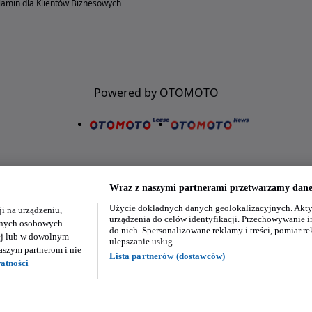
amin dla Klientów Biznesowych
Powered by OTOMOTO
Wraz z naszymi partnerami przetwarzamy dane 
Użycie dokładnych danych geolokalizacyjnych. Akty
i na urządzeniu,
Nasze aplikacje w twoim telefonie
urządzenia do celów identyfikacji. Przechowywanie i
danych osobowych.
do nich. Spersonalizowane reklamy i treści, pomiar re
ej lub w dowolnym
ulepszanie usług.
aszym partnerom i nie
Lista partnerów (dostawców)
atności