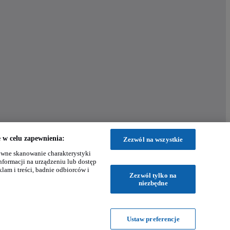
w celu zapewnienia:
Zezwól na wszystkie
wne skanowanie charakterystyki
nformacji na urządzeniu lub dostęp
klam i treści, badnie odbiorców i
Zezwól tylko na
niezbędne
Ustaw preferencje