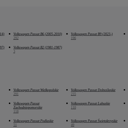
14)
Volkswagen Passat B6 (2005-2010)
Volkswagen Passat B9 (2023-)
292
196
97)
Volkswagen Passat B2 (1981-1987)
3
Volkswagen Passat Wielkopolskie
Volkswagen Passat Dolnośląskie
291
235
Volkswagen Passat
Volkswagen Passat Lubuskie
Zachodniopomorskie
110
118
Volkswagen Passat Podlaskie
Volkswagen Passat Świętokrzyskie
51
49