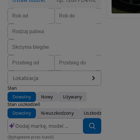
Ustaw budżet
np. 1200 PLN/mc
Lokalizacja
Stan
Dowolny
Nowy
Używany
Stan uszkodzeń
Dowolny
Nieuszkodzony
Uszkodzony
Obsługiwane przez AutoIQ