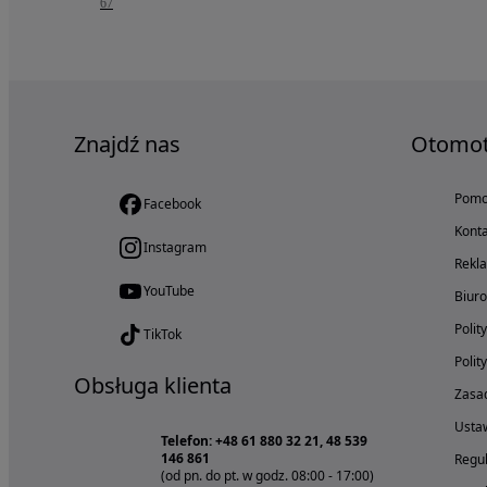
67
Znajdź nas
Otomo
Pom
Facebook
Konta
Instagram
Rekl
YouTube
Biur
Polit
TikTok
Polit
Obsługa klienta
Zasad
Ustaw
Telefon: +48 61 880 32 21, 48 539
146 861
Regul
(od pn. do pt. w godz. 08:00 - 17:00)