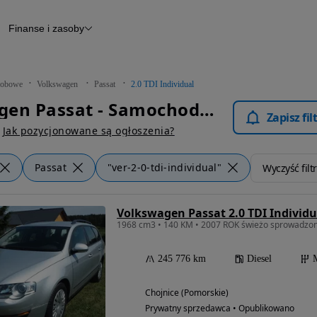
Finanse i zasoby
chody
Finansowanie
Leasing
dy
Narzędzie do wyceny samochodu
tryczne
Raport z inspekcji
obowe
Volkswagen
Passat
2.0 TDI Individual
m
Raport historii pojazdu
Volkswagen Passat - Samochody Osobowe
Otomoto News
Zapisz fi
wane
Jak pozycjonowane są ogłoszenia?
Passat
"ver-2-0-tdi-individual"
Wyczyść filt
Volkswagen Passat 2.0 TDI Individu
1968 cm3 • 140 KM • 2007 ROK świeżo sprowadzony
245 776 km
Diesel
Chojnice (Pomorskie)
Prywatny sprzedawca • Opublikowano