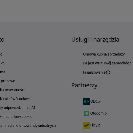
to
Usługi i narzędzia
oc
Umowa kupna sprzedaży
kt
Ile jest wart Twój samochód?
ama
Finansowanie
o prasowe
Partnerzy
yka prywatności
yka plików "cookies"
OLX.pl
y odpowiedzialnej AI
Otodom.pl
ienia plików cookie
Fixly.pl
amin dla Klientów Indywidualnych