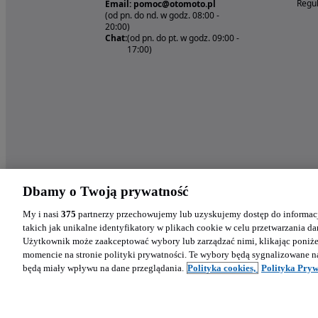
Regul
Email: pomoc@otomoto.pl
(od pn. do nd. w godz. 08:00 -
20:00)
Chat:
(od pn. do pt. w godz. 09:00 -
17:00)
Dbamy o Twoją prywatność
My i nasi
375
partnerzy przechowujemy lub uzyskujemy dostęp do informacj
takich jak unikalne identyfikatory w plikach cookie w celu przetwarzania 
Użytkownik może zaakceptować wybory lub zarządzać nimi, klikając poniż
momencie na stronie polityki prywatności. Te wybory będą sygnalizowane n
będą miały wpływu na dane przeglądania.
Polityka cookies,
Polityka Pryw