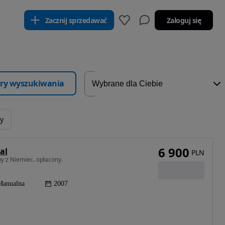
Zacznij sprzedawać
Zaloguj się
ltry wyszukiwania
ry
6 900
al
PLN
 z Niemiec. opłacony.
Manualna
2007