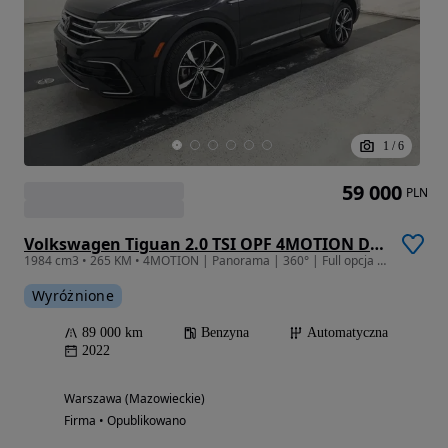
1
/
6
59 000
PLN
Volkswagen Tiguan 2.0 TSI OPF 4MOTION DSG R-Line
1984 cm3 • 265 KM • 4MOTION | Panorama | 360° | Full opcja | ACC | IQ.DRIVE | Gwarancja
Wyróżnione
89 000 km
Benzyna
Automatyczna
2022
Warszawa (Mazowieckie)
Firma • Opublikowano