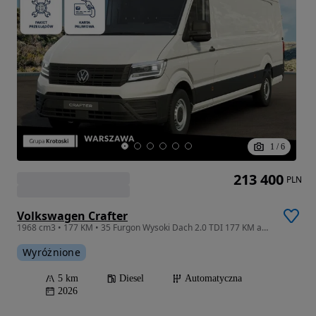
1
/
6
213 400
PLN
Volkswagen Crafter
1968 cm3 • 177 KM • 35 Furgon Wysoki Dach 2.0 TDI 177 KM automatyczna Dostępny od Ręki!
Wyróżnione
5 km
Diesel
Automatyczna
2026