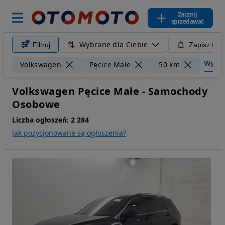
Zacznij
sprzedawać
Wybrane dla Ciebie
Filtruj
Zapisz filt
Wyczyś
Volkswagen
Pęcice Małe
50 km
Volkswagen Pęcice Małe - Samochody
Osobowe
Liczba ogłoszeń:
2 284
Jak pozycjonowane są ogłoszenia?