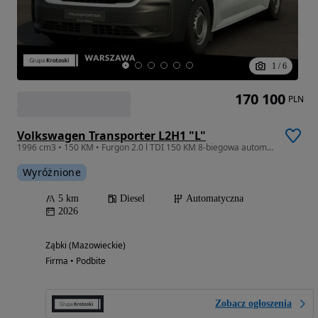
1
/
6
170 100
PLN
Volkswagen Transporter L2H1 "L"
1996 cm3 • 150 KM • Furgon 2.0 l TDI 150 KM 8-biegowa automatyczna Dostępny od Ręki!
Wyróżnione
5 km
Diesel
Automatyczna
2026
Ząbki (Mazowieckie)
Firma • Podbite
Zobacz ogłoszenia