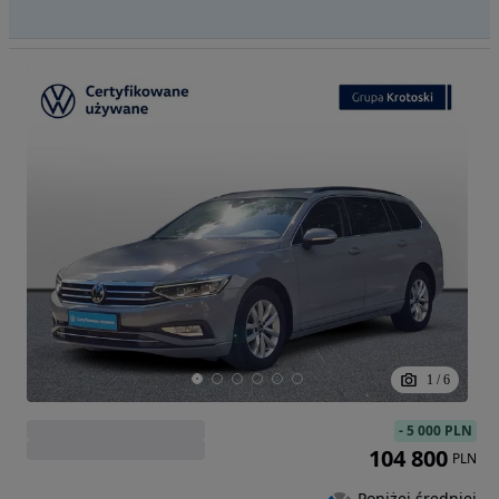
1
/
6
-
5 000 PLN
104 800
PLN
Poniżej średniej