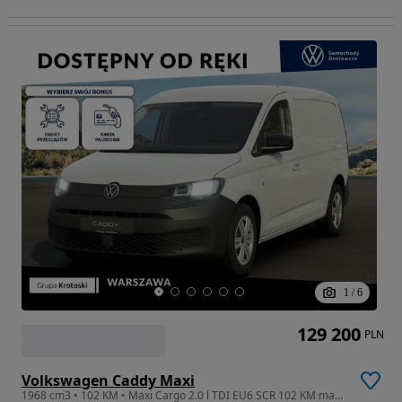
1
/
6
129 200
PLN
Volkswagen Caddy Maxi
1968 cm3 • 102 KM • Maxi Cargo 2.0 l TDI EU6 SCR 102 KM manual 6-biegowa Dostępny od Ręki!