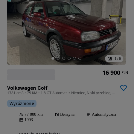
1
/
6
16 900
PLN
Volkswagen Golf
1781 cm3 • 75 KM • 1.8 GT Automat, z Niemiec, Niski przebieg, bez rdzy!
Wyróżnione
77 000 km
Benzyna
Automatyczna
1993