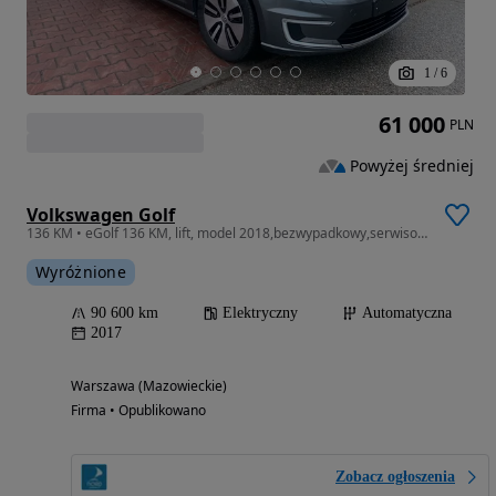
1
/
6
61 000
PLN
Powyżej średniej
Volkswagen Golf
136 KM • eGolf 136 KM, lift, model 2018,bezwypadkowy,serwisowany,faktura VAT
Wyróżnione
90 600 km
Elektryczny
Automatyczna
2017
Warszawa (Mazowieckie)
Firma • Opublikowano
Zobacz ogłoszenia