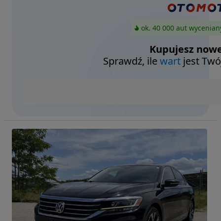
ok. 40 000 aut wycenian
Kupujesz nowe
Sprawdź, ile
wart
jest Twó