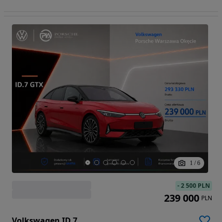
1
/
6
-
2 500 PLN
239 000
PLN
Volkswagen ID.7