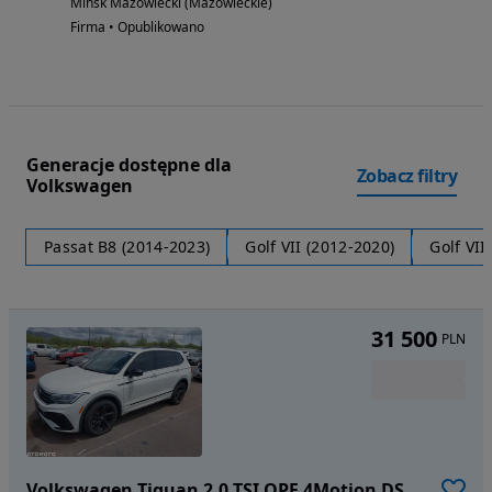
Mińsk Mazowiecki (Mazowieckie)
Firma • Opublikowano
Generacje dostępne dla
Zobacz filtry
Volkswagen
Passat B8 (2014-2023)
Golf VII (2012-2020)
Golf VII
31 500
PLN
Volkswagen Tiguan 2,0 TSI OPF 4Motion DSG R-Line