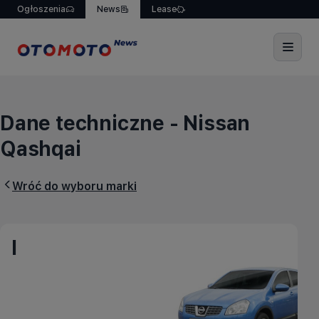
Ogłoszenia
News
Lease
Dane techniczne - Nissa
Dane techniczne - Nissan
Qashqai
Wróć do wyboru
marki
I