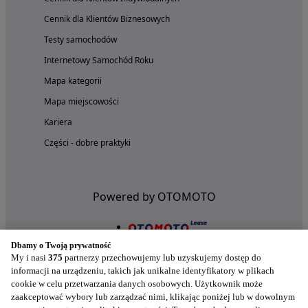
Cennik dla Klientów Biznesowych
Testy samochodów
Internetowy Samochód Roku
Mapa kategorii
Mapa miejscowości
Kariera
Części - dobre praktyki
Powered by OTOMOTO
Dbamy o Twoją prywatność
My i nasi
375
partnerzy przechowujemy lub uzyskujemy dostęp do
informacji na urządzeniu, takich jak unikalne identyfikatory w plikach
cookie w celu przetwarzania danych osobowych. Użytkownik może
zaakceptować wybory lub zarządzać nimi, klikając poniżej lub w dowolnym