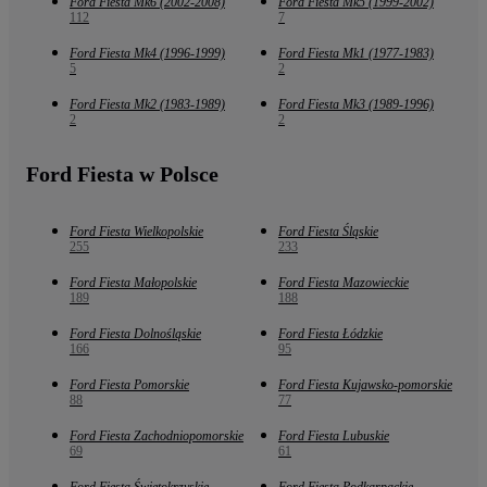
Ford Fiesta Mk6 (2002-2008)
Ford Fiesta Mk5 (1999-2002)
112
7
Ford Fiesta Mk4 (1996-1999)
Ford Fiesta Mk1 (1977-1983)
5
2
Ford Fiesta Mk2 (1983-1989)
Ford Fiesta Mk3 (1989-1996)
2
2
Ford Fiesta w Polsce
Ford Fiesta Wielkopolskie
Ford Fiesta Śląskie
255
233
Ford Fiesta Małopolskie
Ford Fiesta Mazowieckie
189
188
Ford Fiesta Dolnośląskie
Ford Fiesta Łódzkie
166
95
Ford Fiesta Pomorskie
Ford Fiesta Kujawsko-pomorskie
88
77
Ford Fiesta Zachodniopomorskie
Ford Fiesta Lubuskie
69
61