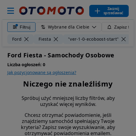
Zacznij
sprzedawać
Wybrane dla Ciebie
Filtruj
Zapisz filt
W
Ford
Fiesta
"ver-1-0-ecoboost-start"
Ford Fiesta - Samochody Osobowe
Liczba ogłoszeń:
0
Jak pozycjonowane są ogłoszenia?
Niczego nie znaleźliśmy
Spróbuj użyć mniejszej liczby filtrów, aby
uzyskać więcej wyników.
Chcesz otrzymać powiadomienie, jeśli
znajdziemy samochód spełniający Twoje
kryteria? Zapisz swoje wyszukiwanie, aby
otrzymywać powiadomienia emailem.