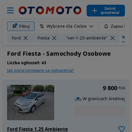
Zacznij
sprzedawać
Wybrane dla Ciebie
Filtruj
Zapisz filt
Wyczy
Ford
Fiesta
"ver-1-25-ambiente"
Ford Fiesta - Samochody Osobowe
Liczba ogłoszeń:
43
Jak pozycjonowane są ogłoszenia?
9 800
PLN
W granicach średniej
Ford Fiesta 1.25 Ambiente