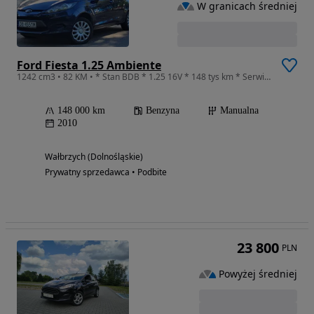
W granicach średniej
Ford Fiesta 1.25 Ambiente
1242 cm3 • 82 KM • * Stan BDB * 1.25 16V * 148 tys km * Serwis * TUV *
148 000 km
Benzyna
Manualna
2010
Wałbrzych (Dolnośląskie)
Prywatny sprzedawca • Podbite
23 800
PLN
Powyżej średniej