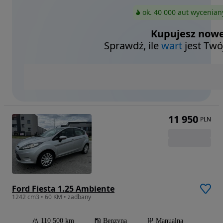
ok. 40 000 aut wycenian
Kupujesz nowe
Sprawdź, ile
wart
jest Twó
11 950
PLN
Ford Fiesta 1.25 Ambiente
1242 cm3 • 60 KM • zadbany
110 500 km
Benzyna
Manualna