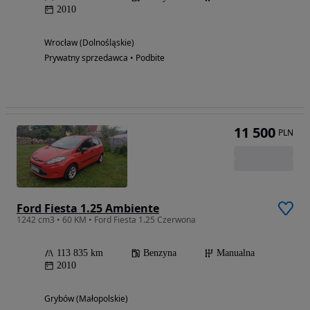
2010
Wrocław (Dolnośląskie)
Prywatny sprzedawca • Podbite
11 500
PLN
Ford Fiesta 1.25 Ambiente
1242 cm3 • 60 KM • Ford Fiesta 1.25 Czerwona
113 835 km
Benzyna
Manualna
2010
Grybów (Małopolskie)