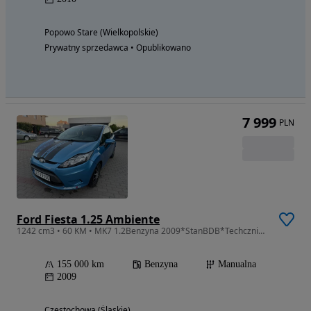
Popowo Stare (Wielkopolskie)
Prywatny sprzedawca • Opublikowano
7 999
PLN
Ford Fiesta 1.25 Ambiente
1242 cm3 • 60 KM • MK7 1.2Benzyna 2009*StanBDB*TechcznieCalkowiceSprawny*DlugieOplaty
155 000 km
Benzyna
Manualna
2009
Częstochowa (Śląskie)