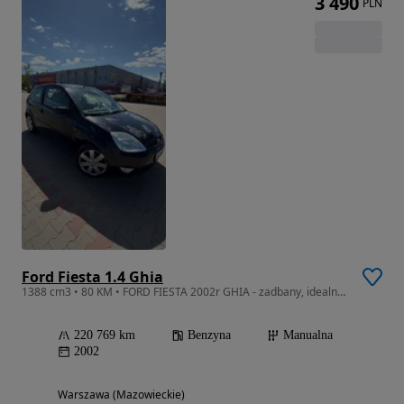
3 490
PLN
Ford Fiesta 1.4 Ghia
1388 cm3 • 80 KM • FORD FIESTA 2002r GHIA - zadbany, idealny do miasta, na pierwsze auto
220 769 km
Benzyna
Manualna
2002
Warszawa (Mazowieckie)