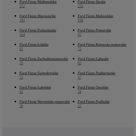
Ford Fiesta Wielkopolskie
Ford Fiesta Śląskie
252
232
Ford Fiesta Mazowieckie
Ford Fiesta Małopolskie
192
188
Ford Fiesta Dolnośląskie
Ford Fiesta Pomorskie
164
92
Ford Fiesta Łódzkie
Ford Fiesta Kujawsko-pomorskie
91
75
Ford Fiesta Zachodniopomorskie
Ford Fiesta Lubuskie
70
60
Ford Fiesta Świętokrzyskie
Ford Fiesta Podkarpackie
55
47
Ford Fiesta Lubelskie
Ford Fiesta Opolskie
42
34
Ford Fiesta Warmińsko-mazurskie
Ford Fiesta Podlaskie
30
22