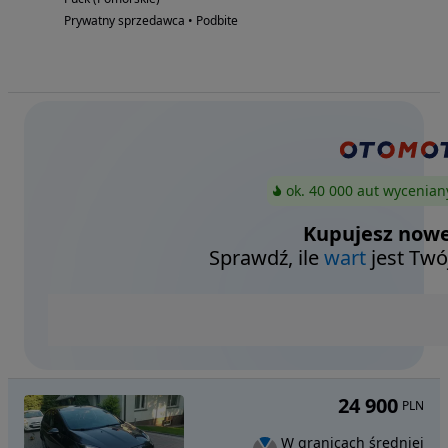
Prywatny sprzedawca • Podbite
ok. 40 000 aut wycenian
Kupujesz nowe
Sprawdź, ile
wart
jest Twó
24 900
PLN
W granicach średniej