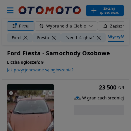
Zacznij
sprzedawać
Wybrane dla Ciebie
Filtruj
Zapisz filt
Wyczyść filt
Ford
Fiesta
"ver-1-4-ghia"
Ford Fiesta - Samochody Osobowe
Liczba ogłoszeń:
9
Jak pozycjonowane są ogłoszenia?
23 500
PLN
W granicach średniej