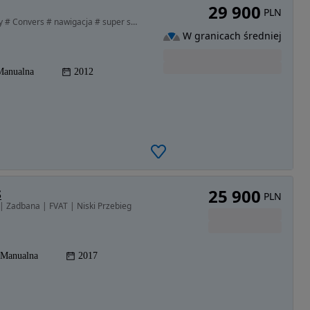
29 900
PLN
1997 cm3 • 163 KM • Manual # panorama # xenony # Convers # nawigacja # super stan!
W granicach średniej
Manualna
2012
25 900
S
PLN
| Zadbana | FVAT | Niski Przebieg
Manualna
2017