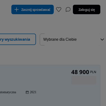
Zacznij sprzedawać
Zaloguj się
ltry wyszukiwania
48 900
PLN
utomatyczna
2021