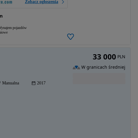
Zobacz ogłoszenia
om
ynajem pojazdów
niowe
33 000
PLN
W granicach średniej
Manualna
2017