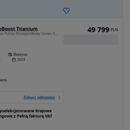
49 799
coBoost Titanium
PLN
1499 cm3 • 150 KM • Salon Polska Bezwypadkowy Serwis ASO Faktura VAT 23% I WŁ
Benzyna
a
2021
wano
Zobacz ogłoszenia
selekcjonowane Krajowe
gowe z Pełną fakturą VAT