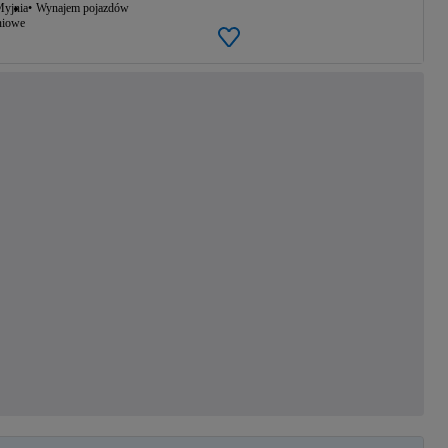
yjnia
Wynajem pojazdów
niowe