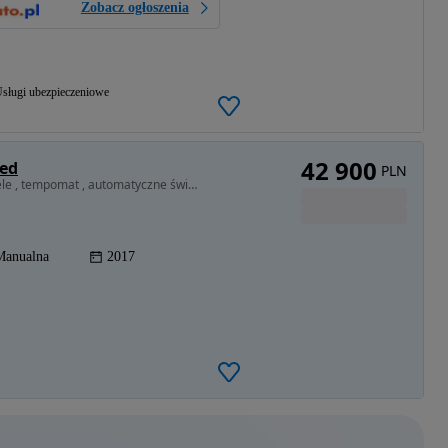
Zobacz ogłoszenia
sługi ubezpieczeniowe
42 900
ted
PLN
1996 cm3 • 170 KM • 2.0 170 KM Podgrzewane fotele , tempomat , automatyczne światła
Manualna
2017