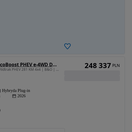
248 337
Ford Ranger 2.3 EcoBoost PHEV e-4WD DC Wildtrak
PLN
2261 cm3 • 281 KM • | Wildtrak PHEV 281 KM 4x4 | B&O | BlueCruise | Elektryczna Roleta
Hybryda Plug-in
a
2026
)