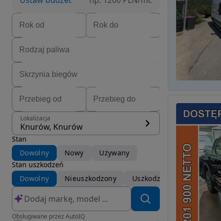
Ustaw budżet
np. 1200 PLN/mc
Lokalizacja
Knurów, Knurów
Stan
Dowolny
Nowy
Używany
Stan uszkodzeń
Dowolny
Nieuszkodzony
Uszkodzony
Obsługiwane przez AutoIQ