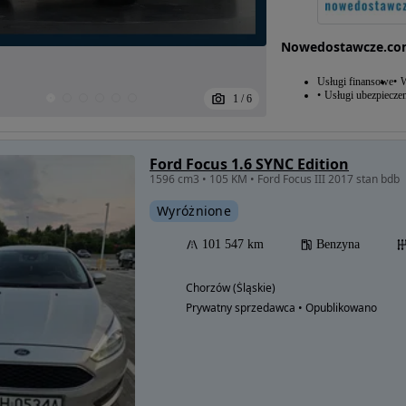
Nowedostawcze.c
Usługi finansowe
W
Usługi ubezpiecze
1
/
6
Ford Focus 1.6 SYNC Edition
1596 cm3 • 105 KM • Ford Focus III 2017 stan bdb
Wyróżnione
101 547 km
Benzyna
Chorzów (Śląskie)
Prywatny sprzedawca • Opublikowano