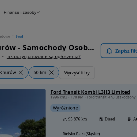
Finanse i zasoby
chody
Finansowanie
Leasing
dy
Narzędzie do wyceny samochodu
tryczne
Raport z inspekcji
obowe
Ford
m
Raport historii pojazdu
Ford Knurów - Samochody Osobowe
Otomoto News
Zapisz fi
wane
Jak pozycjonowane są ogłoszenia?
Knurów
50 km
Wyczyść filtry
Ford Transit Kombi L3H3 Limited
1996 cm3 • 170 KM • Ford transit l4h3 uszkodzony
Wyróżnione
95 876 km
Diesel
A
Bielsko-Biała (Śląskie)