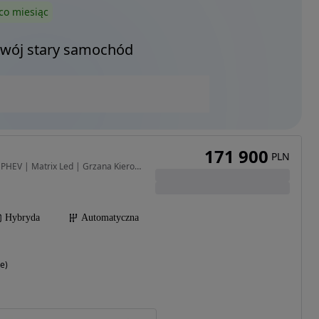
co miesiąc
Twój stary samochód
171 900
PLN
2500 cm3 • 243 KM • 2.5 PHEV | Matrix Led | Grzana Kierownica
Hybryda
Automatyczna
e)