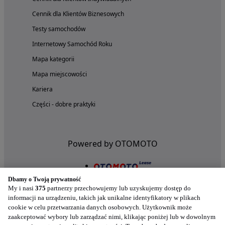
Cennik dla Klientów Biznesowych
Testy samochodów
Internetowy Samochód Roku
Mapa kategorii
Mapa miejscowości
Kariera
Części - dobre praktyki
Powered by OTOMOTO
Dbamy o Twoją prywatność
My i nasi
375
partnerzy przechowujemy lub uzyskujemy dostęp do
informacji na urządzeniu, takich jak unikalne identyfikatory w plikach
cookie w celu przetwarzania danych osobowych. Użytkownik może
zaakceptować wybory lub zarządzać nimi, klikając poniżej lub w dowolnym