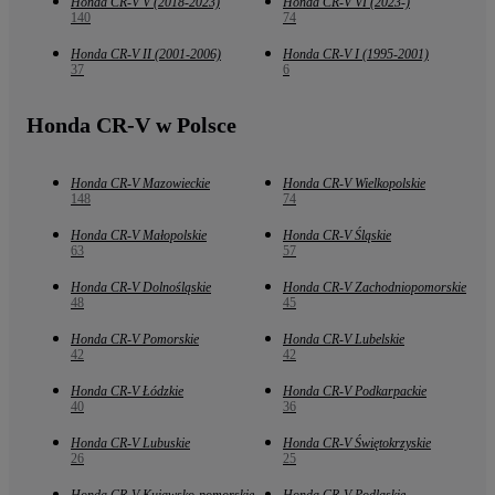
Honda CR-V V (2018-2023)
Honda CR-V VI (2023-)
140
74
Honda CR-V II (2001-2006)
Honda CR-V I (1995-2001)
37
6
Honda CR-V w Polsce
Honda CR-V Mazowieckie
Honda CR-V Wielkopolskie
148
74
Honda CR-V Małopolskie
Honda CR-V Śląskie
63
57
Honda CR-V Dolnośląskie
Honda CR-V Zachodniopomorskie
48
45
Honda CR-V Pomorskie
Honda CR-V Lubelskie
42
42
Honda CR-V Łódzkie
Honda CR-V Podkarpackie
40
36
Honda CR-V Lubuskie
Honda CR-V Świętokrzyskie
26
25