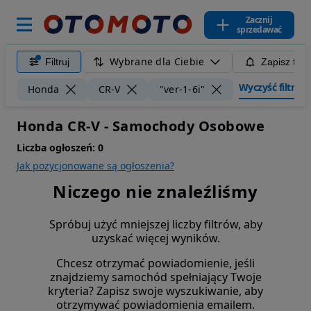
Zacznij
sprzedawać
Wybrane dla Ciebie
Filtruj
Zapisz filt
Wyczyść filtry
Honda
CR-V
"ver-1-6i"
Honda CR-V - Samochody Osobowe
Liczba ogłoszeń:
0
Jak pozycjonowane są ogłoszenia?
Niczego nie znaleźliśmy
Spróbuj użyć mniejszej liczby filtrów, aby
uzyskać więcej wyników.
Chcesz otrzymać powiadomienie, jeśli
znajdziemy samochód spełniający Twoje
kryteria? Zapisz swoje wyszukiwanie, aby
otrzymywać powiadomienia emailem.