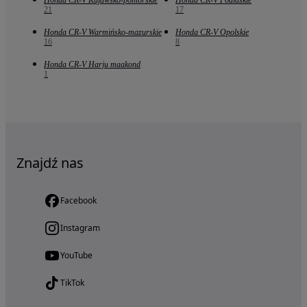
Honda CR-V Kujawsko-pomorskie
Honda CR-V Podlaskie
21
17
Honda CR-V Warmińsko-mazurskie
Honda CR-V Opolskie
16
8
Honda CR-V Harju maakond
1
Znajdź nas
Facebook
Instagram
YouTube
TikTok