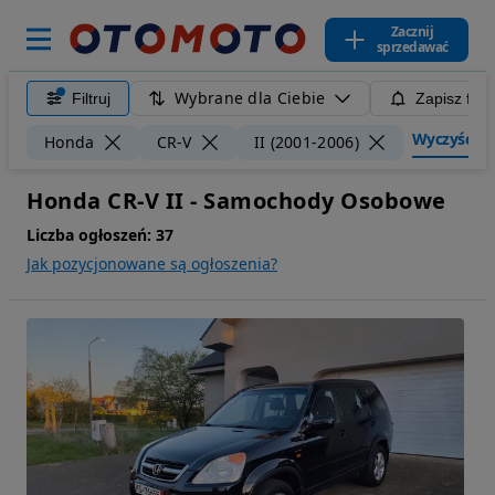
Zacznij
sprzedawać
Wybrane dla Ciebie
Filtruj
Zapisz filt
Wyczyść fil
Honda
CR-V
II (2001-2006)
Honda CR-V II - Samochody Osobowe
Liczba ogłoszeń:
37
Jak pozycjonowane są ogłoszenia?