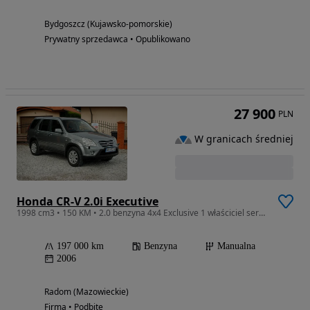
Bydgoszcz (Kujawsko-pomorskie)
Prywatny sprzedawca • Opublikowano
27 900
PLN
W granicach średniej
Honda CR-V 2.0i Executive
1998 cm3 • 150 KM • 2.0 benzyna 4x4 Exclusive 1 właściciel serwis nowe opony bez korozj
197 000 km
Benzyna
Manualna
2006
Radom (Mazowieckie)
Firma • Podbite