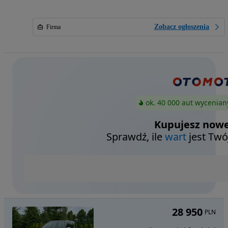
Zobacz ogłoszenia
Firma
ok. 40 000 aut wycenian
Kupujesz nowe
Sprawdź, ile
wart
jest Twó
28 950
PLN