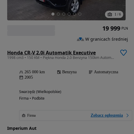
1
/
6
19 999
PLN
W granicach średniej
Honda CR-V 2.0i Automatik Executive
1998 cm3 • 150 KM • Piękna Honda 2.0 Benzyna 150km Automat 4z4 Klima Tempomat Super Stan
265 000 km
Benzyna
Automatyczna
2005
Swarzędz (Wielkopolskie)
Firma • Podbite
Zobacz ogłoszenia
Firma
Imperium Aut