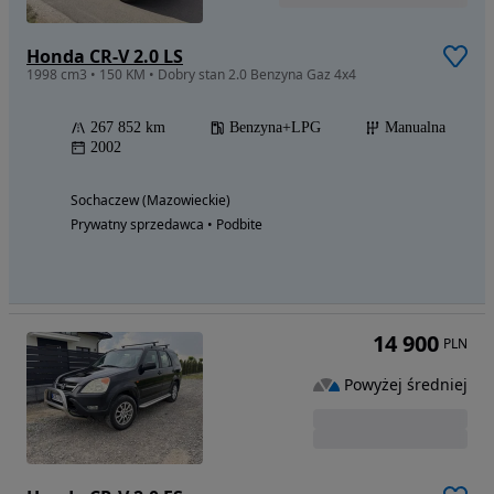
Honda CR-V 2.0 LS
1998 cm3 • 150 KM • Dobry stan 2.0 Benzyna Gaz 4x4
267 852 km
Benzyna+LPG
Manualna
2002
Sochaczew (Mazowieckie)
Prywatny sprzedawca • Podbite
14 900
PLN
Powyżej średniej