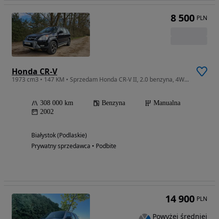
8 500
PLN
Honda CR-V
1973 cm3 • 147 KM • Sprzedam Honda CR-V II, 2.0 benzyna, 4WD.
308 000 km
Benzyna
Manualna
2002
Białystok (Podlaskie)
Prywatny sprzedawca • Podbite
14 900
PLN
Powyżej średniej