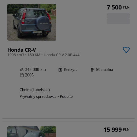
7 500
PLN
Honda CR-V
1998 cm3 • 150 KM • Honda CR-V 2.0B 4x4
342 000 km
Benzyna
Manualna
2005
Chełm (Lubelskie)
Prywatny sprzedawca • Podbite
15 999
PLN