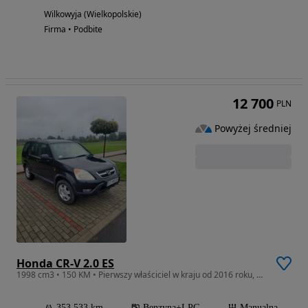
Wilkowyja (Wielkopolskie)
Firma • Podbite
12 700
PLN
Powyżej średniej
Honda CR-V 2.0 ES
1998 cm3 • 150 KM • Pierwszy właściciel w kraju od 2016 roku, bezwypadkowy, instalacja STA
353 533 km
Benzyna+LPG
Manualna