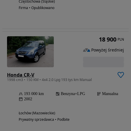
Częstochowa (Śląskie)
Firma • Opublikowano
18 900
PLN
Powyżej średniej
Honda CR-V
1998 cm3 • 150 KM • 4x4 2.0 Lpg 193 tys km Manual
193 000 km
Benzyna+LPG
Manualna
2002
Łochów (Mazowieckie)
Prywatny sprzedawca • Podbite