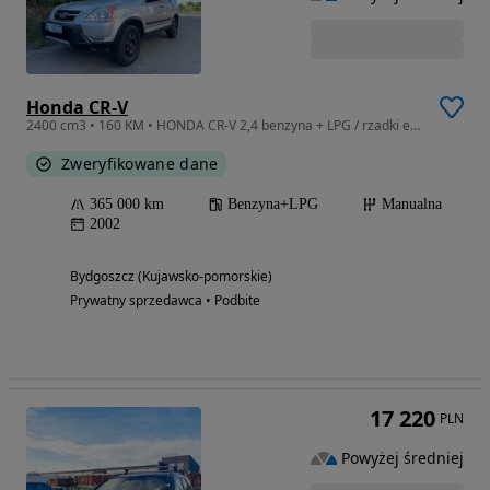
Honda CR-V
2400 cm3 • 160 KM • HONDA CR-V 2,4 benzyna + LPG / rzadki egzemplarz
Zweryfikowane dane
365 000 km
Benzyna+LPG
Manualna
2002
Bydgoszcz (Kujawsko-pomorskie)
Prywatny sprzedawca • Podbite
17 220
PLN
Powyżej średniej