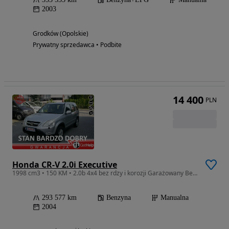
2003
Grodków (Opolskie)
Prywatny sprzedawca • Podbite
14 400
PLN
Honda CR-V 2.0i Executive
1998 cm3 • 150 KM • 2.0b 4x4 bez rdzy i korozji Garażowany Bezwypadkowy z Niemiec stan bdb
293 577 km
Benzyna
Manualna
2004