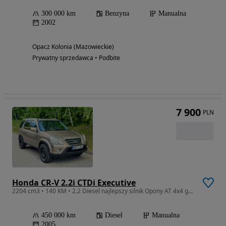
300 000 km
Benzyna
Manualna
2002
Opacz Kolonia (Mazowieckie)
Prywatny sprzedawca • Podbite
7 900
PLN
Honda CR-V 2.2i CTDi Executive
2204 cm3 • 140 KM • 2.2 Diesel najlepszy silnik Opony AT 4x4 gotowy do pracy
450 000 km
Diesel
Manualna
2005