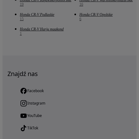
Honda CR-V Kujawsko-pomorskie
Honda CR-V Warmińsko-mazurskie
19
16
Honda CR-V Podlaskie
Honda CR-V Opolskie
15
6
Honda CR-V Harju maakond
1
Znajdź nas
Facebook
Instagram
YouTube
TikTok