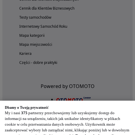
Cennik dla Klientów Biznesowych
Testy samochodów
Internetowy Samochód Roku
Mapa kategorii
Mapa miejscowości
Kariera
Części - dobre praktyki
Powered by OTOMOTO
Dbamy o Twoją prywatność
My i nasi
375
partnerzy przechowujemy lub uzyskujemy dostęp do
informacji na urządzeniu, takich jak unikalne identyfikatory w plikach
cookie w celu przetwarzania danych osobowych. Użytkownik może
zaakceptować wybory lub zarządzać nimi, klikając poniżej lub w dowolnym