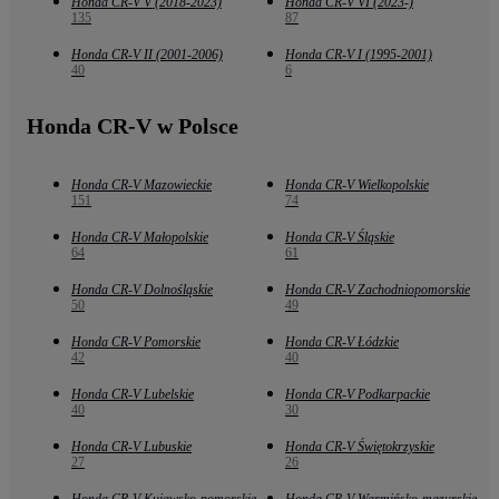
Honda CR-V V (2018-2023)
Honda CR-V VI (2023-)
135
87
Honda CR-V II (2001-2006)
Honda CR-V I (1995-2001)
40
6
Honda CR-V w Polsce
Honda CR-V Mazowieckie
Honda CR-V Wielkopolskie
151
74
Honda CR-V Małopolskie
Honda CR-V Śląskie
64
61
Honda CR-V Dolnośląskie
Honda CR-V Zachodniopomorskie
50
49
Honda CR-V Pomorskie
Honda CR-V Łódzkie
42
40
Honda CR-V Lubelskie
Honda CR-V Podkarpackie
40
30
Honda CR-V Lubuskie
Honda CR-V Świętokrzyskie
27
26