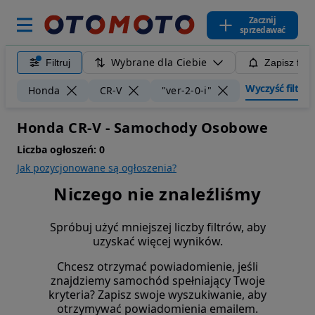
Zacznij
sprzedawać
Wybrane dla Ciebie
Filtruj
Zapisz filt
Wyczyść filtry
Honda
CR-V
"ver-2-0-i"
Honda CR-V - Samochody Osobowe
Liczba ogłoszeń:
0
Jak pozycjonowane są ogłoszenia?
Niczego nie znaleźliśmy
Spróbuj użyć mniejszej liczby filtrów, aby
uzyskać więcej wyników.
Chcesz otrzymać powiadomienie, jeśli
znajdziemy samochód spełniający Twoje
kryteria? Zapisz swoje wyszukiwanie, aby
otrzymywać powiadomienia emailem.