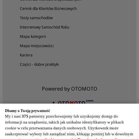
Cennik dla Klientów Biznesowych
Testy samochodów
Internetowy Samochód Roku
Mapa kategorii
Mapa miejscowości
Kariera
Części - dobre praktyki
Powered by OTOMOTO
Dbamy o Twoją prywatność
My i nasi
375
partnerzy przechowujemy lub uzyskujemy dostęp do
informacji na urządzeniu, takich jak unikalne identyfikatory w plikach
cookie w celu przetwarzania danych osobowych. Użytkownik może
zaakceptować wybory lub zarządzać nimi, klikając poniżej lub w dowolnym