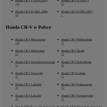
Honda CR-V V (2018-2023)
Honda CR-V VI (2023-)
133
86
Honda CR-V II (2001-2006)
Honda CR-V I (1995-2001)
44
7
Honda CR-V w Polsce
Honda CR-V Mazowieckie
Honda CR-V Wielkopolskie
158
72
Honda CR-V Małopolskie
Honda CR-V Śląskie
63
59
Honda CR-V Zachodniopomorskie
Honda CR-V Dolnośląskie
52
46
Honda CR-V Pomorskie
Honda CR-V Łódzkie
41
41
Honda CR-V Lubelskie
Honda CR-V Podkarpackie
38
30
Honda CR-V Lubuskie
Honda CR-V Świętokrzyskie
26
25