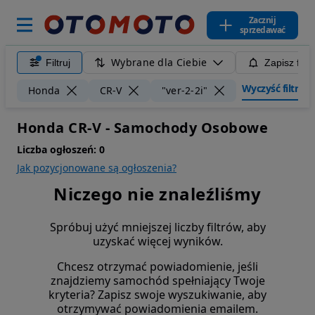
Zacznij
sprzedawać
Wybrane dla Ciebie
Filtruj
Zapisz filt
Wyczyść filtry
Honda
CR-V
"ver-2-2i"
Honda CR-V - Samochody Osobowe
Liczba ogłoszeń:
0
Jak pozycjonowane są ogłoszenia?
Niczego nie znaleźliśmy
Spróbuj użyć mniejszej liczby filtrów, aby
uzyskać więcej wyników.
Chcesz otrzymać powiadomienie, jeśli
znajdziemy samochód spełniający Twoje
kryteria? Zapisz swoje wyszukiwanie, aby
otrzymywać powiadomienia emailem.