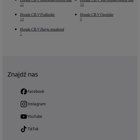
Honda CR-V Kujawsko-pomorskie
Honda CR-V Warmińsko-mazurskie
22
14
Honda CR-V Podlaskie
Honda CR-V Opolskie
14
6
Honda CR-V Harju maakond
1
Znajdź nas
Facebook
Instagram
YouTube
TikTok