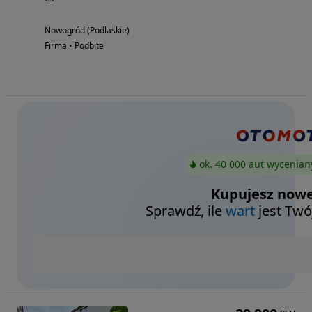
Nowogród (Podlaskie)
Firma • Podbite
ok. 40 000 aut wycenian
Kupujesz nowe
Sprawdź, ile
wart
jest Twó