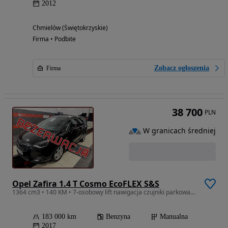
2012
Chmielów (Świętokrzyskie)
Firma • Podbite
Zobacz ogłoszenia
Firma
38 700
PLN
W granicach średniej
Opel Zafira 1.4 T Cosmo EcoFLEX S&S
1364 cm3 • 140 KM • 7-osobowy lift nawigacja czujniki parkowania ledy
183 000 km
Benzyna
Manualna
2017