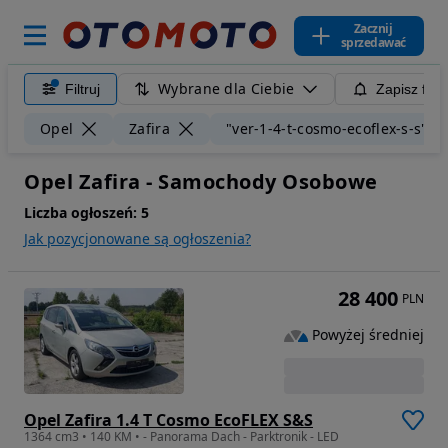
Zacznij
sprzedawać
Wybrane dla Ciebie
Filtruj
Zapisz filt
Opel
Zafira
"ver-1-4-t-cosmo-ecoflex-s-s"
Opel Zafira - Samochody Osobowe
Liczba ogłoszeń:
5
Jak pozycjonowane są ogłoszenia?
28 400
PLN
Powyżej średniej
Opel Zafira 1.4 T Cosmo EcoFLEX S&S
1364 cm3 • 140 KM • - Panorama Dach - Parktronik - LED