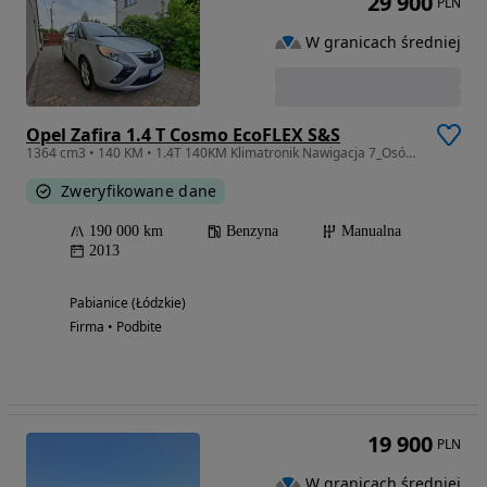
29 900
PLN
W granicach średniej
Opel Zafira 1.4 T Cosmo EcoFLEX S&S
1364 cm3 • 140 KM • 1.4T 140KM Klimatronik Nawigacja 7_Osób Zarejestrowany_z_Niemiec
Zweryfikowane dane
190 000 km
Benzyna
Manualna
2013
Pabianice (Łódzkie)
Firma • Podbite
19 900
PLN
W granicach średniej