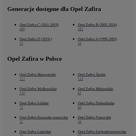
Generacje dostępne dla Opel Zafira
Opel Zafira C (2011-2019)
Opel Zafira B (2005-2014)
490
283
Opel Zafira D (2019-)
Opel Zafira A (1999-2005)
55
34
Opel Zafira w Polsce
Opel Zafira Mazowieckie
Opel Zafira Śląskie
152
143
Opel Zafira Wielkopolskie
Opel Zafira Małopolskie
116
82
Opel Zafira Łódzkie
Opel Zafira Dolnośląskie
72
60
Opel Zafira Kujawsko-pomorskie
Opel Zafira Pomorskie
51
44
Opel Zafira Lubelskie
Opel Zafira Zachodniopomorskie