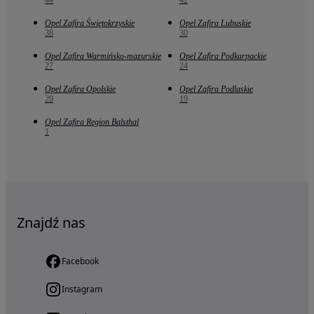
44
42
Opel Zafira Świętokrzyskie
Opel Zafira Lubuskie
38
30
Opel Zafira Warmińsko-mazurskie
Opel Zafira Podkarpackie
27
24
Opel Zafira Opolskie
Opel Zafira Podlaskie
20
19
Opel Zafira Region Balsthal
1
Znajdź nas
Facebook
Instagram